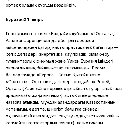
ортақ болашақ құруды көздейді».
Еуразия24 пікірі:
Геленджикте өткен «Валдай» клубының VI Орталық
Азия конференциясында дәстүрлі геосаяси
мәселелермен қатар, нақты практикалық бағыттар —
көлік дәліздері, энергетика, қауіпсіздік, білім беру,
гуманитарлық іс-қимыл және Үлкен Еуразия ішіндегі
экономикалық байланыстар талқыланды. Ресми
бағдарламада «Еуропа – Батыс Қытай» және
«Солтүстік – Оңтүстік» дәліздері, сондай-ақ Ресей,
Орталық Азия және көршілес ірі ықпал ету орталықтары
арасындағы жаңа ынтымақтастық үлгілері ерекше
назарға алынды. Мұндай алаңдардағы Қазақстанның
ұстанымы, әдетте, үш негізгі бағытқа сүйенеді:
оқшауланбай егемендікті сақтау (одақтастыққа қайшы
келмейтін көпвекторлық саясат); логистиканы