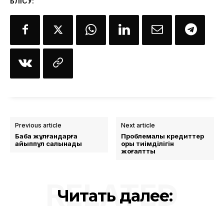
БӨЛІСУ:
Previous article
Next article
Бақбақ жұлғандарға
Проблемалық кредиттер
айыппұл салынады
қоры тиімділігін
жоғалтты
RELATED
Читать далее: