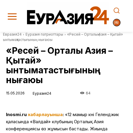
Евразия24
Еуразия патриоттары
«Ресей – Орталық Азия – Қытай»
ынтымақтастығының нығаюы
«Ресей – Орталық Азия –
Қытай»
ынтымақтастығының
нығаюы
15.05.2026
64
Еуразия24
Inosmi.ru
хабарлауынша
:
«12 мамыр күні Геленджик
қаласында «Валдай» клубының Орталық Азия
конференциясы өз жұмысын бастады. Жиында