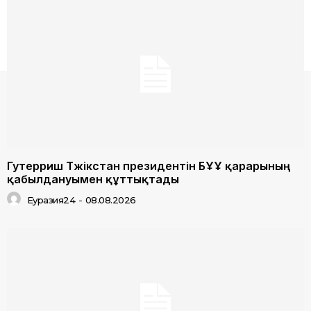
Гутерриш Тәжікстан президентін БҰҰ қарарының
қабылдануымен құттықтады
Еуразия24
-
08.08.2026