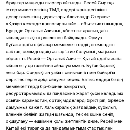
бірқатар маңызды пікірлер айтылды. Ресей Сыртқы
істер министрлігінің ТМД елдері жөніндегі үшінші
департаментінің директоры Александр Стерник:
«Қазіргі кезеңде көпполярлы жүйе – объективті шындық.
Бұл үрдіс Орталық Азияның «бестігі» арасындағы
ықпалдастықтың күшеюінен байқалады. Ормуз
бұғазындағы оқиғалар мемлекеттердің егемендігін
сақтап, сенімді одақтастарға ие болуының маңызын
көрсетті. Ресей — Орталық Азия — Қытай одағы жаңа
ықпал ету орталығына айналуы мүмкін. Бұған барлық
негіз бар. Сондықтан уақыт сынынан өткен байырғы
серіктестерге арқа сүйеуіміз керек. Батыс елдері біздің
мемлекеттерді бір-бірінен ажыратып,
ресурстарымызды өз пайдасына жаратқысы келеді. Біз
осыған қарамастан, ортақ мүдделерді біріктіріп, бірлесе
дамуымыз қажет. Халықаралық жағдайдың құбылып,
әлемнің бөлініп жатқан шағында, тек өз күшіне сеніп,
оқшаулану — ешкімнің қолы жетпейтін дүние. Ресей мен
Қытай екі тарапқа да пайдалы ынтымақтастық пен