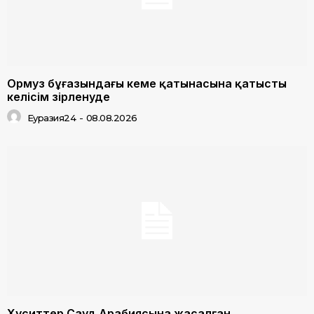
Ормуз бұғазындағы кеме қатынасына қатысты
келісім әзірленуде
Еуразия24
-
08.08.2026
Хуситтер Сауд Арабиясына жасалған