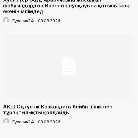
шабуылдардың Иранның нұсқауына қатысы жоқ
екенін мәлімдеді
Еуразия24
-
08.08.2026
АҚШ Оңтүстік Кавказдағы бейбітшілік пен
тұрақтылықты қолдайды
Еуразия24
-
08.08.2026