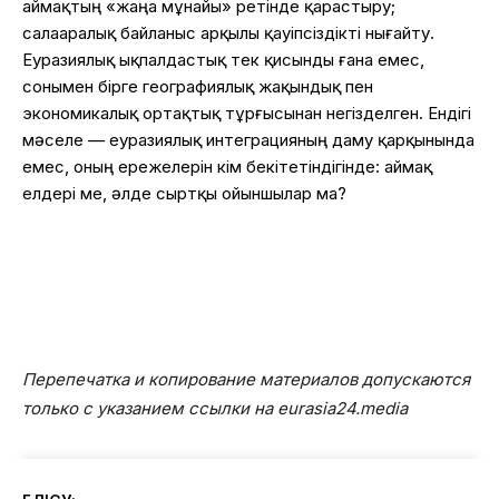
аймақтың «жаңа мұнайы» ретінде қарастыру;
салааралық байланыс арқылы қауіпсіздікті нығайту.
Еуразиялық ықпалдастық тек қисынды ғана емес,
сонымен бірге географиялық жақындық пен
экономикалық ортақтық тұрғысынан негізделген. Ендігі
мәселе — еуразиялық интеграцияның даму қарқынында
емес, оның ережелерін кім бекітетіндігінде: аймақ
елдері ме, әлде сыртқы ойыншылар ма?
Перепечатка и копирование материалов допускаются
только с указанием ссылки на eurasia24.media