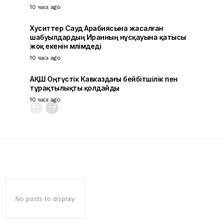
10 часа ago
Хуситтер Сауд Арабиясына жасалған
шабуылдардың Иранның нұсқауына қатысы
жоқ екенін мәлімдеді
10 часа ago
АҚШ Оңтүстік Кавказдағы бейбітшілік пен
тұрақтылықты қолдайды
10 часа ago
No posts to display