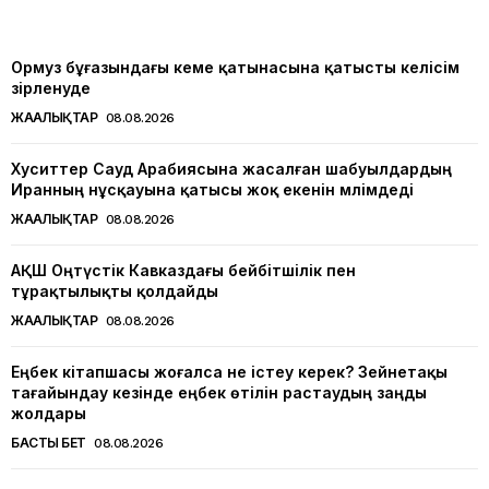
Ормуз бұғазындағы кеме қатынасына қатысты келісім
әзірленуде
ЖАҢАЛЫҚТАР
08.08.2026
Хуситтер Сауд Арабиясына жасалған шабуылдардың
Иранның нұсқауына қатысы жоқ екенін мәлімдеді
ЖАҢАЛЫҚТАР
08.08.2026
АҚШ Оңтүстік Кавказдағы бейбітшілік пен
тұрақтылықты қолдайды
ЖАҢАЛЫҚТАР
08.08.2026
Еңбек кітапшасы жоғалса не істеу керек? Зейнетақы
тағайындау кезінде еңбек өтілін растаудың заңды
жолдары
БАСТЫ БЕТ
08.08.2026