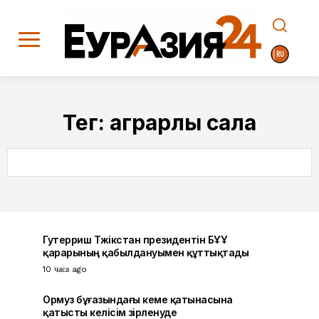
Тег:
аграрлық сала
SEARCH
Гутерриш Тәжікстан президентін БҰҰ
қарарының қабылдануымен құттықтады
10 часа ago
Ормуз бұғазындағы кеме қатынасына
қатысты келісім әзірленуде