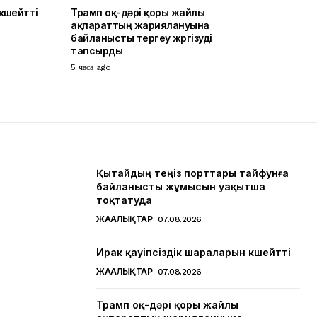
күшейтті
Трамп оқ-дәрі қоры жайлы
ақпараттың жариялануына
байланысты тергеу жүргізуді
тапсырды
5 часа ago
Қытайдың теңіз порттары тайфунға
байланысты жұмысын уақытша
тоқтатуда
ЖАҢАЛЫҚТАР
07.08.2026
Ирак қауіпсіздік шараларын күшейтті
ЖАҢАЛЫҚТАР
07.08.2026
Трамп оқ-дәрі қоры жайлы