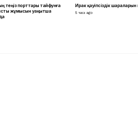
ң теңіз порттары тайфунға
Ирак қауіпсіздік шараларын 
ысты жұмысын уақытша
5 часа ago
да