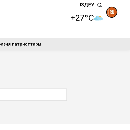
ІЗДЕУ
+27°C
разия патриоттары
SEARCH