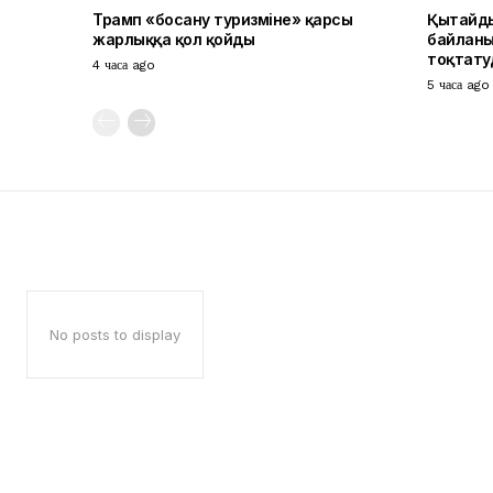
Трамп «босану туризміне» қарсы
Қытайды
жарлыққа қол қойды
байлан
тоқтату
4 часа ago
5 часа ago
No posts to display