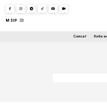
МӘЗІР
Саясат
Күнбе кү