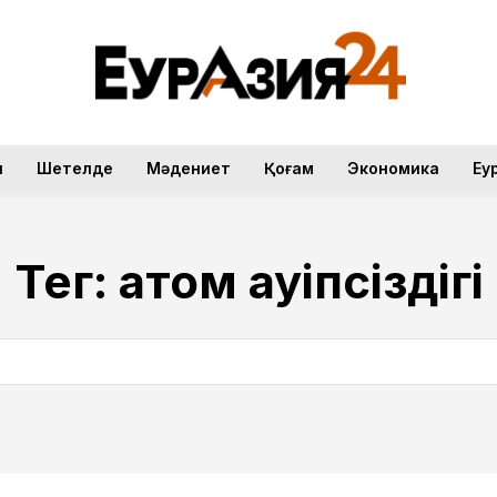
н
Шетелде
Мәдениет
Қоғам
Экономика
Еу
Тег:
атом қауіпсіздігі