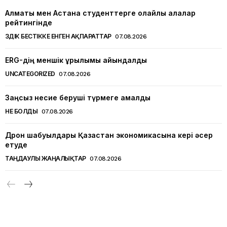
Алматы мен Астана студенттерге қолайлы қалалар
рейтингінде
ҮЗДІК БЕСТІККЕ ЕНГЕН АҚПАРАТТАР
07.08.2026
ERG-дің меншік құрылымы айқындалды
UNCATEGORIZED
07.08.2026
Заңсыз несие беруші түрмеге қамалды
НЕ БОЛДЫ
07.08.2026
Дрон шабуылдары Қазақстан экономикасына кері әсер
етуде
ТАҢДАУЛЫ ЖАҢАЛЫҚТАР
07.08.2026