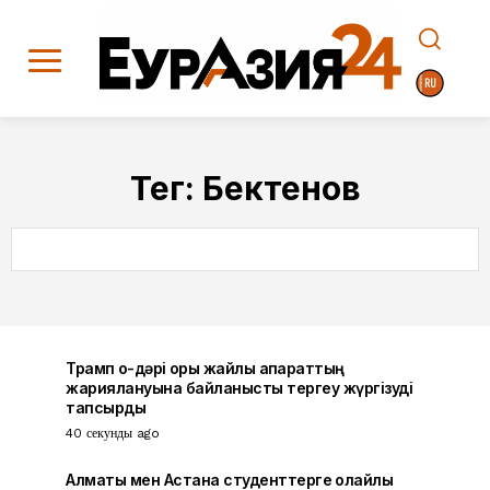
Тег:
Бектенов
SEARCH
Трамп оқ-дәрі қоры жайлы ақпараттың
жариялануына байланысты тергеу жүргізуді
тапсырды
40 секунды ago
Алматы мен Астана студенттерге қолайлы