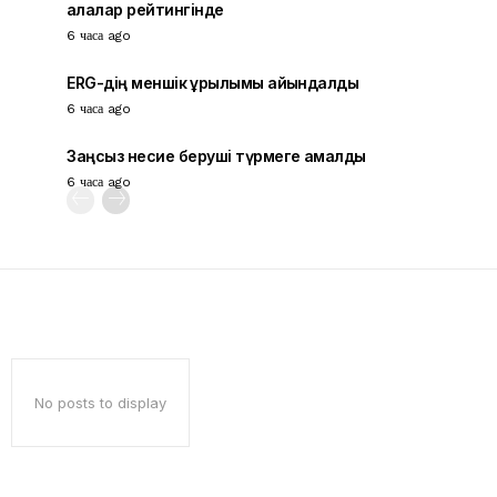
қалалар рейтингінде
6 часа ago
ERG-дің меншік құрылымы айқындалды
6 часа ago
Заңсыз несие беруші түрмеге қамалды
6 часа ago
No posts to display