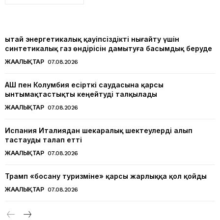
Қытай энергетикалық қауіпсіздікті нығайту үшін
синтетикалық газ өндірісін дамытуға басымдық беруде
ЖАҢАЛЫҚТАР
07.08.2026
АҚШ пен Колумбия есірткі саудасына қарсы
ынтымақтастықты кеңейтуді талқылады
ЖАҢАЛЫҚТАР
07.08.2026
Испания Италиядан шекаралық шектеулерді алып
тастауды талап етті
ЖАҢАЛЫҚТАР
07.08.2026
Трамп «босану туризміне» қарсы жарлыққа қол қойды
ЖАҢАЛЫҚТАР
07.08.2026