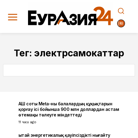
Тег:
электрсамокаттар
SEARCH
АҚШ соты Meta-ны балалардың құқықтарын
қорғау ісі бойынша 900 млн доллардан астам
өтемақы төлеуге міндеттеді
11 часа ago
Қытай энергетикалық қауіпсіздікті нығайту