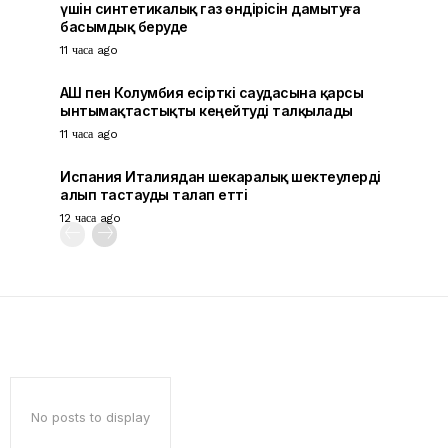
үшін синтетикалық газ өндірісін дамытуға
басымдық беруде
11 часа ago
АҚШ пен Колумбия есірткі саудасына қарсы
ынтымақтастықты кеңейтуді талқылады
11 часа ago
Испания Италиядан шекаралық шектеулерді
алып тастауды талап етті
12 часа ago
No posts to display