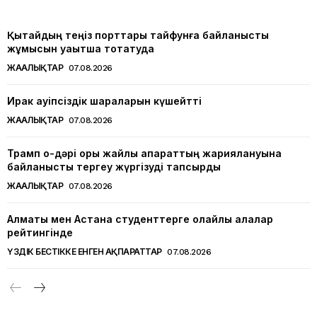
Қытайдың теңіз порттары тайфунға байланысты
жұмысын уақытша тоқтатуда
ЖАҢАЛЫҚТАР
07.08.2026
Ирак қауіпсіздік шараларын күшейтті
ЖАҢАЛЫҚТАР
07.08.2026
Трамп оқ-дәрі қоры жайлы ақпараттың жариялануына
байланысты тергеу жүргізуді тапсырды
ЖАҢАЛЫҚТАР
07.08.2026
Алматы мен Астана студенттерге қолайлы қалалар
рейтингінде
ҮЗДІК БЕСТІККЕ ЕНГЕН АҚПАРАТТАР
07.08.2026