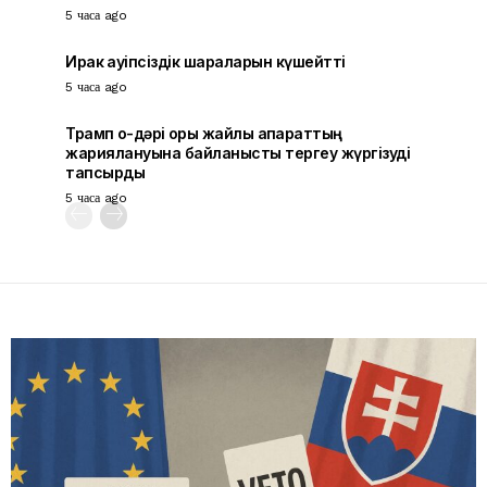
5 часа ago
Ирак қауіпсіздік шараларын күшейтті
5 часа ago
Трамп оқ-дәрі қоры жайлы ақпараттың
жариялануына байланысты тергеу жүргізуді
тапсырды
5 часа ago