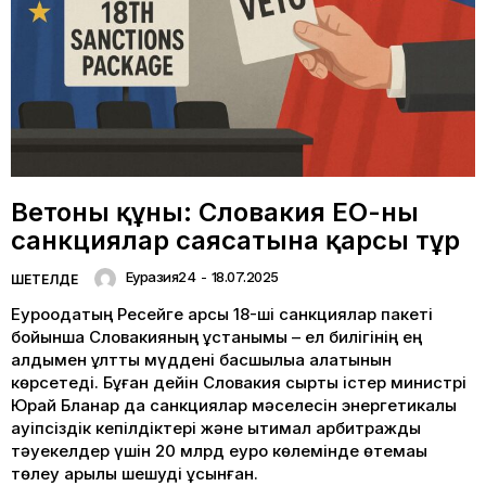
Ветоның құны: Словакия ЕО-ның
санкциялар саясатына қарсы тұр
Еуразия24
-
18.07.2025
ШЕТЕЛДЕ
Еуроодақтың Ресейге қарсы 18-ші санкциялар пакеті
бойынша Словакияның ұстанымы – ел билігінің ең
алдымен ұлттық мүддені басшылыққа алатынын
көрсетеді. Бұған дейін Словакия сыртқы істер министрі
Юрай Бланар да санкциялар мәселесін энергетикалық
қауіпсіздік кепілдіктері және ықтимал арбитраждық
тәуекелдер үшін 20 млрд еуро көлемінде өтемақы
төлеу арқылы шешуді ұсынған.