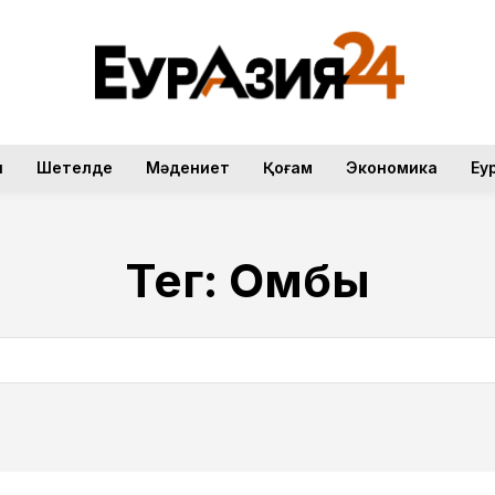
н
Шетелде
Мәдениет
Қоғам
Экономика
Еу
Тег:
Омбы