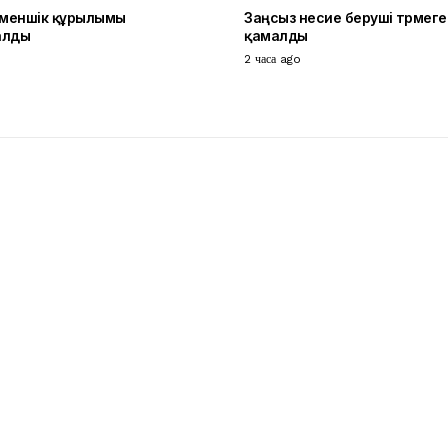
 меншік құрылымы
Заңсыз несие беруші түрмеге
алды
қамалды
2 часа ago