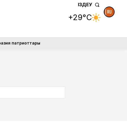
ІЗДЕУ
+29°C
разия патриоттары
SEARCH