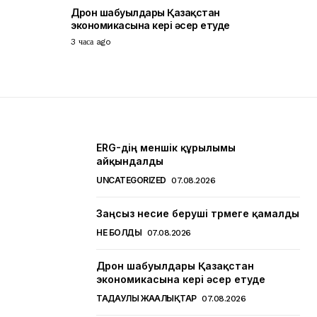
Дрон шабуылдары Қазақстан
экономикасына кері әсер етуде
3 часа ago
ERG-дің меншік құрылымы
айқындалды
UNCATEGORIZED
07.08.2026
Заңсыз несие беруші түрмеге қамалды
НЕ БОЛДЫ
07.08.2026
Дрон шабуылдары Қазақстан
экономикасына кері әсер етуде
ТАҢДАУЛЫ ЖАҢАЛЫҚТАР
07.08.2026