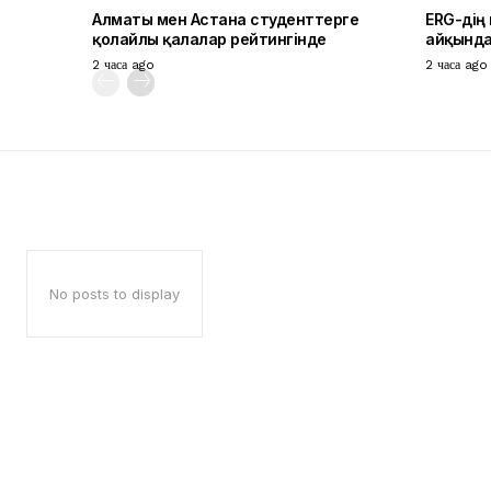
Алматы мен Астана студенттерге
ERG-дің
қолайлы қалалар рейтингінде
айқынд
2 часа ago
2 часа ago
No posts to display