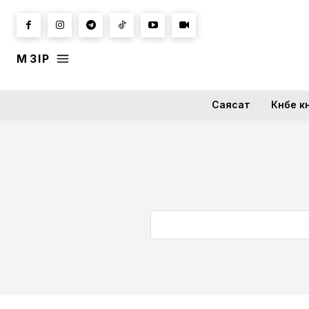
МӘЗІР
Саясат
Күнбе кү