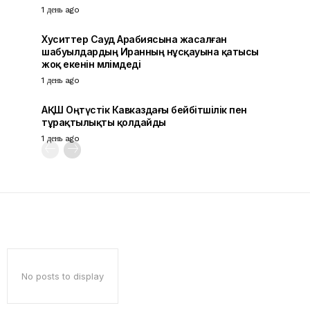
1 день ago
Хуситтер Сауд Арабиясына жасалған
шабуылдардың Иранның нұсқауына қатысы
жоқ екенін мәлімдеді
1 день ago
АҚШ Оңтүстік Кавказдағы бейбітшілік пен
тұрақтылықты қолдайды
1 день ago
No posts to display