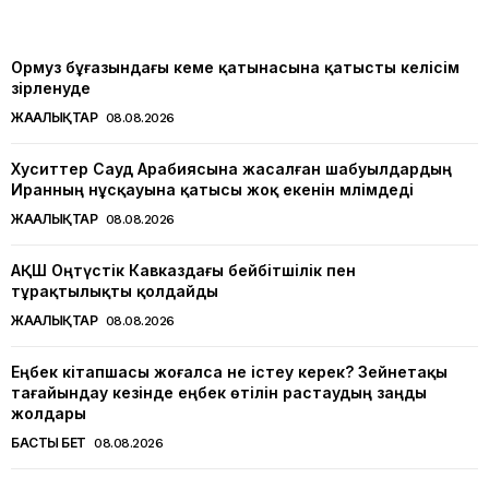
Ормуз бұғазындағы кеме қатынасына қатысты келісім
әзірленуде
ЖАҢАЛЫҚТАР
08.08.2026
Хуситтер Сауд Арабиясына жасалған шабуылдардың
Иранның нұсқауына қатысы жоқ екенін мәлімдеді
ЖАҢАЛЫҚТАР
08.08.2026
АҚШ Оңтүстік Кавказдағы бейбітшілік пен
тұрақтылықты қолдайды
ЖАҢАЛЫҚТАР
08.08.2026
Еңбек кітапшасы жоғалса не істеу керек? Зейнетақы
тағайындау кезінде еңбек өтілін растаудың заңды
жолдары
БАСТЫ БЕТ
08.08.2026