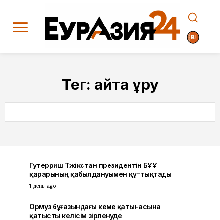
Тег:
қайта құру
SEARCH
Гутерриш Тәжікстан президентін БҰҰ
қарарының қабылдануымен құттықтады
1 день ago
Ормуз бұғазындағы кеме қатынасына
қатысты келісім әзірленуде