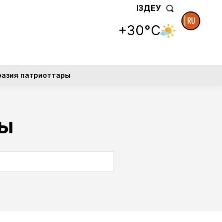
ІЗДЕУ
+30°C
разия патриоттары
сы
SEARCH