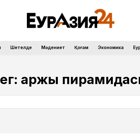
н
Шетелде
Мәдениет
Қоғам
Экономика
Еу
ег:
қаржы пирамида