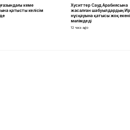
ұғазындағы кеме
Хуситтер Сауд Арабиясына
ына қатысты келісім
жасалған шабуылдардың И
уде
нұсқауына қатысы жоқ екен
мәлімдеді
o
12 часа ago