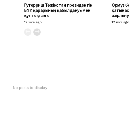
Гутерриш Тәжікстан президентін
Ормуз б
БҰҰ қарарының қабылдануымен
қатынас
құттықтады
әзірлен
12 часа ago
12 часа ag
No posts to display