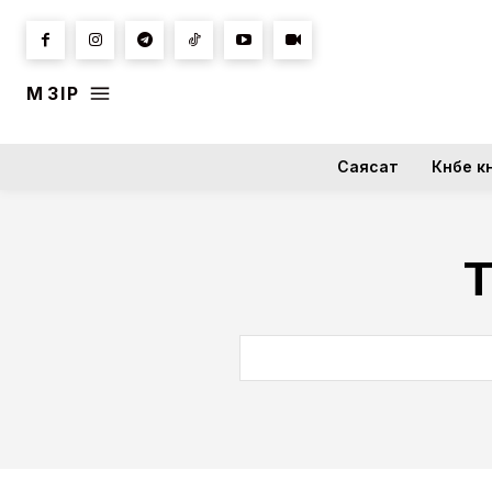
МӘЗІР
Саясат
Күнбе кү
Т