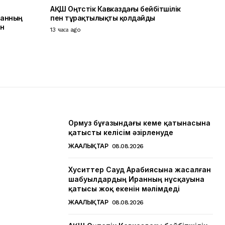
АҚШ Оңтүстік Кавказдағы бейбітшілік
ранның
пен тұрақтылықты қолдайды
ін
13 часа ago
Ормуз бұғазындағы кеме қатынасына
қатысты келісім әзірленуде
ЖАҢАЛЫҚТАР
08.08.2026
Хуситтер Сауд Арабиясына жасалған
шабуылдардың Иранның нұсқауына
қатысы жоқ екенін мәлімдеді
ЖАҢАЛЫҚТАР
08.08.2026