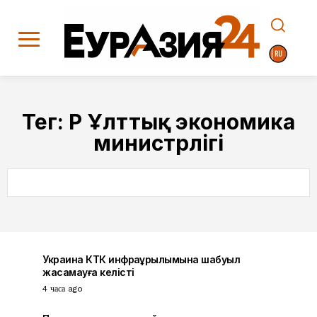
Тег:
ҚР Ұлттық экономика
министрлігі
SEARCH
Украина КТК инфрақұрылымына шабуыл
жасамауға келісті
4 часа ago