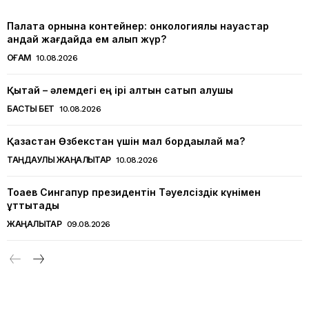
Палата орнына контейнер: онкологиялық науқастар
қандай жағдайда ем алып жүр?
ҚОҒАМ
10.08.2026
Қытай – әлемдегі ең ірі алтын сатып алушы
БАСТЫ БЕТ
10.08.2026
Қазақстан Өзбекстан үшін мал бордақылай ма?
ТАҢДАУЛЫ ЖАҢАЛЫҚТАР
10.08.2026
Тоқаев Сингапур президентін Тәуелсіздік күнімен
құттықтады
ЖАҢАЛЫҚТАР
09.08.2026