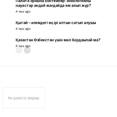
Палата орнына контейнер: онкологиялық
науқастар қандай жағдайда ем алып жүр?
4 часа ago
Қытай – әлемдегі ең ірі алтын сатып алушы
4 часа ago
Қазақстан Өзбекстан үшін мал бордақылай ма?
4 часа ago
No posts to display