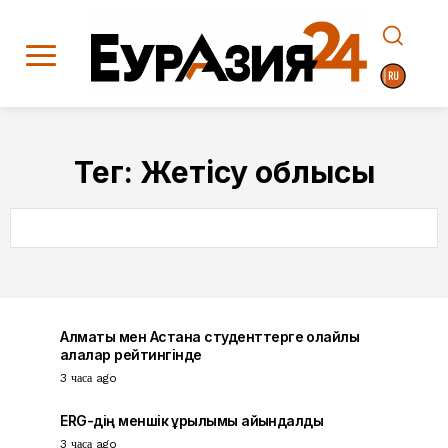
Тег:
Жетісу облысы
SEARCH
Алматы мен Астана студенттерге қолайлы
қалалар рейтингінде
3 часа ago
ERG-дің меншік құрылымы айқындалды
3 часа ago