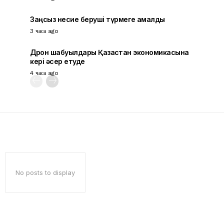
Заңсыз несие беруші түрмеге қамалды
3 часа ago
Дрон шабуылдары Қазақстан экономикасына
кері әсер етуде
4 часа ago
No posts to display