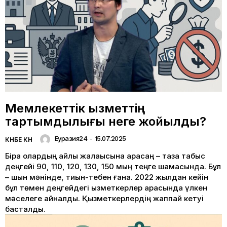
Мемлекеттік қызметтің
тартымдылығы неге жойылды?
Еуразия24
-
15.07.2025
КҮНБЕ КҮН
Бірақ олардың айлық жалақысына қарасаң – таза табыс
деңгейі 90, 110, 120, 130, 150 мың теңге шамасында. Бұл
– шын мәнінде, тиын-тебен ғана. 2022 жылдан кейін
бұл төмен деңгейдегі қызметкерлер арасында үлкен
мәселеге айналды. Қызметкерлердің жаппай кетуі
басталды.