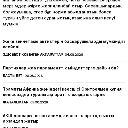
мерзімдер әзірге жарияланбай отыр. Сарапшылардың
болжауынша, егер бұл норма қабылданатын болса,
тұрғын үйге деген сұраныстың азаюына алып келуі
мүмкін.
Жеке зейнетақы активтерін басқарушылардың мүмкіндігі
кеңейеді
ҮЗДІК БЕСТІККЕ ЕНГЕН АҚПАРАТТАР
06.08.2026
Партиялар жаңа парламенттік міндеттерге дайын ба?
БАСТЫ БЕТ
06.08.2026
Трамптың Африка жөніндегі кеңесшісі Эритреямен құпия
келіссөздер туралы ақпаратты жоққа шығарды
ЖАҢАЛЫҚТАР
05.08.2026
АҚШ доллары негізгі әлемдік валюталарға қатысты
арзандап жатыр