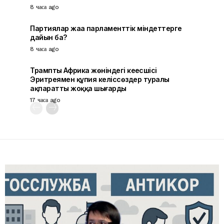
8 часа ago
Партиялар жаңа парламенттік міндеттерге
дайын ба?
8 часа ago
Трамптың Африка жөніндегі кеңесшісі
Эритреямен құпия келіссөздер туралы
ақпаратты жоққа шығарды
17 часа ago