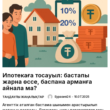
Ипотекаға тосқауыл: бастапқы
жарна өссе, баспана арманға
айнала ма?
Еуразия24
-
10.07.2025
ТАҢДАУЛЫ ЖАҢАЛЫҚТАР
Агенттік аталған бастама шынымен қарастырылып
жатқанын растады. Дегенмен, нақты параметрлер мен