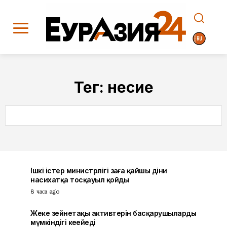
Тег:
несие
SEARCH
Ішкі істер министрлігі заңға қайшы діни
насихатқа тосқауыл қойды
8 часа ago
Жеке зейнетақы активтерін басқарушылардың
мүмкіндігі кеңейеді