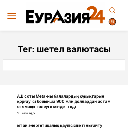
Тег:
шетел валютасы
SEARCH
АҚШ соты Meta-ны балалардың құқықтарын
қорғау ісі бойынша 900 млн доллардан астам
өтемақы төлеуге міндеттеді
10 часа ago
Қытай энергетикалық қауіпсіздікті нығайту