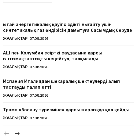
Қытай энергетикалық қауіпсіздікті нығайту үшін
синтетикалық газ өндірісін дамытуға басымдық беруде
ЖАҢАЛЫҚТАР
07.08.2026
АҚШ пен Колумбия есірткі саудасына қарсы
ынтымақтастықты кеңейтуді талқылады
ЖАҢАЛЫҚТАР
07.08.2026
Испания Италиядан шекаралық шектеулерді алып
тастауды талап етті
ЖАҢАЛЫҚТАР
07.08.2026
Трамп «босану туризміне» қарсы жарлыққа қол қойды
ЖАҢАЛЫҚТАР
07.08.2026