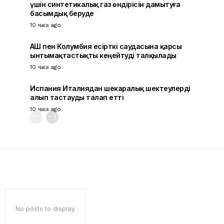
үшін синтетикалық газ өндірісін дамытуға
басымдық беруде
10 часа ago
АҚШ пен Колумбия есірткі саудасына қарсы
ынтымақтастықты кеңейтуді талқылады
10 часа ago
Испания Италиядан шекаралық шектеулерді
алып тастауды талап етті
10 часа ago
No posts to display