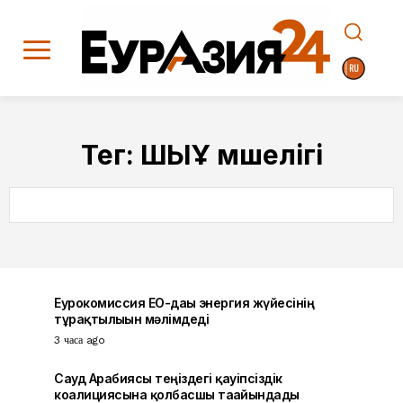
Тег:
ШЫҰ мүшелігі
SEARCH
Еурокомиссия ЕО-дағы энергия жүйесінің
тұрақтылығын мәлімдеді
3 часа ago
Сауд Арабиясы теңіздегі қауіпсіздік
коалициясына қолбасшы тағайындады