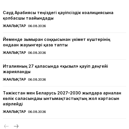
Сауд Арабиясы теңіздегі қауіпсіздік коалициясына
қолбасшы тағайындады
ЖАҢАЛЫҚТАР
06.08.2026
Йеменде зымыран соққысынан үкімет күштерінің
ондаған жауынгері қаза тапты
ЖАҢАЛЫҚТАР
06.08.2026
Италияның 27 қаласында «қызыл» қауіп деңгейі
жарияланды
ЖАҢАЛЫҚТАР
06.08.2026
Тәжікстан мен Беларусь 2027–2030 жылдарға арналған
көлік саласындағы ынтымақтастықтың жол картасын
әзірлейді
ЖАҢАЛЫҚТАР
06.08.2026