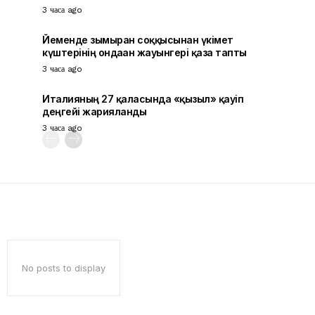
3 часа ago
Йеменде зымыран соққысынан үкімет
күштерінің ондаған жауынгері қаза тапты
3 часа ago
Италияның 27 қаласында «қызыл» қауіп
деңгейі жарияланды
3 часа ago
No posts to display