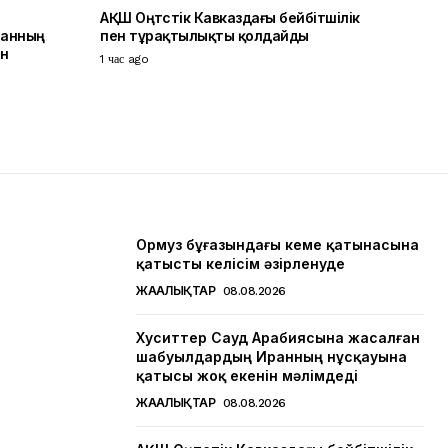
АҚШ Оңтүстік Кавказдағы бейбітшілік
ранның
пен тұрақтылықты қолдайды
ін
1 час ago
Ормуз бұғазындағы кеме қатынасына
қатысты келісім әзірленуде
ЖАҢАЛЫҚТАР
08.08.2026
Хуситтер Сауд Арабиясына жасалған
шабуылдардың Иранның нұсқауына
қатысы жоқ екенін мәлімдеді
ЖАҢАЛЫҚТАР
08.08.2026