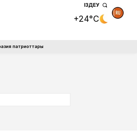
ІЗДЕУ
+24°C
разия патриоттары
SEARCH