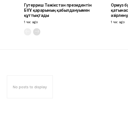
Гутерриш Тәжікстан президентін
Ормуз б
БҰҰ қарарының қабылдануымен
қатынас
құттықтады
әзірлен
1 час ago
1 час ago
No posts to display