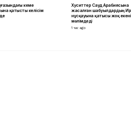
ұғазындағы кеме
Хуситтер Сауд Арабиясына
ына қатысты келісім
жасалған шабуылдардың И
уде
нұсқауына қатысы жоқ екен
мәлімдеді
1 час ago