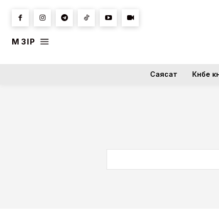
МӘЗІР
Саясат
Күнбе кү