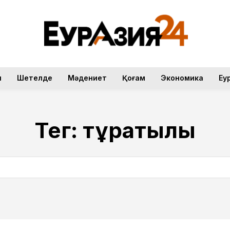
н
Шетелде
Мәдениет
Қоғам
Экономика
Еу
Тег:
тұрақтылық