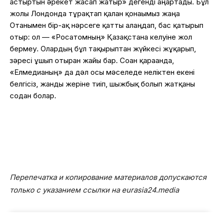
астыртын әрекет жасап жатыр» дегенді аңғартады. Бұл
жолы Лондонда тұрақтап қалған қонағымыз жаңа
Отанымен бір-ақ нәрсеге қатты алаңдап, бас қатырып
отыр: ол — «Росатомның» Қазақстанға келуіне жол
бермеу. Олардың бұл тақырыптан жүйкесі жұқарып,
зәресі ұшып отырған жайы бар. Соған қарағанда,
«Елмедианың» да дәл осы мәселеде неліктен екені
белгісіз, жанды жеріне тиіп, шыжбық болып жатқаны
содан болар.
Перепечатка и копирование материалов допускаются
только с указанием ссылки на eurasia24.media