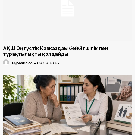
АҚШ Оңтүстік Кавказдағы бейбітшілік пен
тұрақтылықты қолдайды
Еуразия24
-
08.08.2026