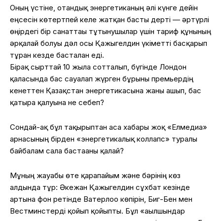
Оның үстіне, отандық энергетиканың әлі күнге дейін
еңсесін көтертпей келе жатқан басты дерті — әртүрлі
өңірдегі бір санаттағы тұтынушылар үшін тариф құнының
әрқалай болуы дәл осы Қажыгелдин үкіметті басқарып
тұрған кезде басталған еді.
Бірақ сырттай 10 жылға сотталып, бүгінде Лондон
қаласында бас сауғалап жүрген бұрынғы премьердің
кенеттен Қазақстан энергетикасына жаны ашып, бас
қатыра қалуына не себеп?
Сондай-ақ бұл тақырыптан аса хабары жоқ «Елмедиа»
арнасының бірден «энергетикалық коллапс» туралы
байбалам сала бастағаны қалай?
Мұның жауабы өте қарапайым және бәрінің көз
алдында тұр: Әкежан Қажыгелдин сұхбат кезінде
артына фон ретінде Ватерлоо көпірін, Биг-Бен мен
Вестминстерді қойып қойыпты. Бұл «ағылшындар