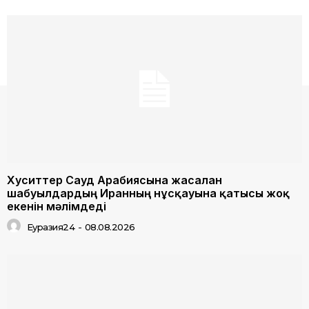
Хуситтер Сауд Арабиясына жасалған
шабуылдардың Иранның нұсқауына қатысы жоқ
екенін мәлімдеді
Еуразия24
-
08.08.2026