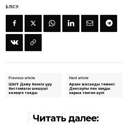
БӨЛІСУ:
Previous article
Next article
ШЫҰ Даму банкін құру
Арзан жасанды темекі:
бастамасы шешуші
Денсаулық пен заңды
кезеңге таяды
нарыққа төнген қауіп
RELATED
Читать далее: