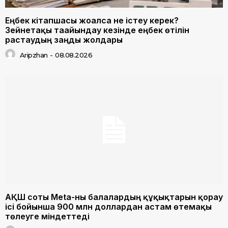
Еңбек кітапшасы жоғалса не істеу керек?
Зейнетақы тағайындау кезінде еңбек өтілін
растаудың заңды жолдары
Aripzhan
-
08.08.2026
АҚШ соты Meta-ны балалардың құқықтарын қорғау
ісі бойынша 900 млн доллардан астам өтемақы
төлеуге міндеттеді