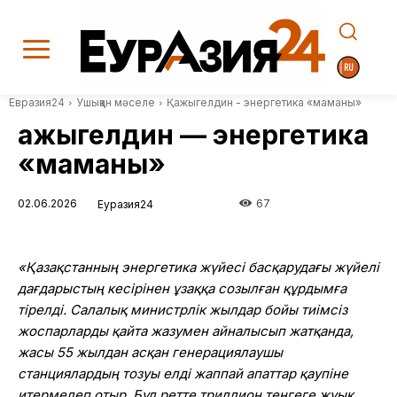
Евразия24
Ушыққан мәселе
Қажыгелдин - энергетика «маманы»
Қажыгелдин — энергетика
«маманы»
02.06.2026
67
Еуразия24
«Қазақстанның энергетика жүйесі басқарудағы жүйелі
дағдарыстың кесірінен ұзаққа созылған құрдымға
тірелді. Салалық министрлік жылдар бойы тиімсіз
жоспарларды қайта жазумен айналысып жатқанда,
жасы 55 жылдан асқан генерациялаушы
станциялардың тозуы елді жаппай апаттар қаупіне
итермелеп отыр. Бұл ретте триллион теңгеге жуық