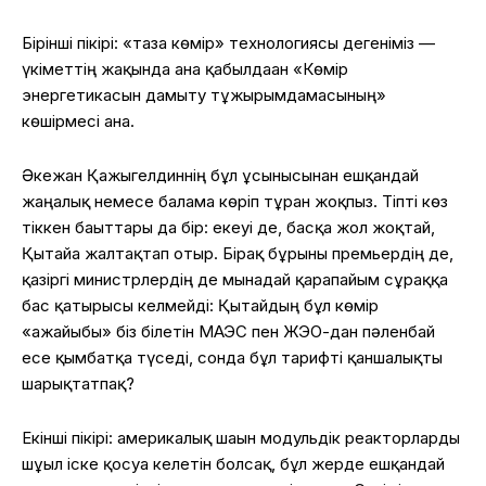
Бірінші пікірі: «таза көмір» технологиясы дегеніміз —
үкіметтің жақында ғана қабылдаған «Көмір
энергетикасын дамыту тұжырымдамасының»
көшірмесі ғана.
Әкежан Қажыгелдиннің бұл ұсынысынан ешқандай
жаңалық немесе балама көріп тұрған жоқпыз. Тіпті көз
тіккен бағыттары да бір: екеуі де, басқа жол жоқтай,
Қытайға жалтақтап отыр. Бірақ бұрынғы премьердің де,
қазіргі министрлердің де мынадай қарапайым сұраққа
бас қатырғысы келмейді: Қытайдың бұл көмір
«ғажайыбы» біз білетін МАЭС пен ЖЭО-дан пәленбай
есе қымбатқа түседі, сонда бұл тарифті қаншалықты
шарықтатпақ?
Екінші пікірі: америкалық шағын модульдік реакторларды
шұғыл іске қосуға келетін болсақ, бұл жерде ешқандай