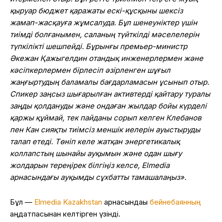
қыруар бюджет қаражаты ескі-құсқыны шексіз
жамап-жасқауға жұмсалуда. Бұл шенеуніктер үшін
тиімді болғанымен, саланың түйткілді мәселелерін
түпкілікті шешпейді. Бұрынғы премьер-министр
Әкежан Қажыгелдин отандық инженерлермен және
кәсіпкерлермен бірлесіп әзірленген шұғыл
жаңғыртудың баламалы бағдарламасын ұсынып отыр.
Спикер заңсыз шығарылған активтерді қайтару туралы
заңды қолдануды және ондаған жылдар бойы күрделі
қаржы құймай, тек пайданы сорып келген Клебанов
пен Кан сияқты тиімсіз меншік иелерін ауыстыруды
талап етеді. Төніп келе жатқан энергетикалық
коллапстың шынайы ауқымын және одан шығу
жолдарын тереңірек білгіңіз келсе, Elmedia
арнасындағы ауқымды сұхбатты тамашалаңыз».
Бұл —
Elmedia Kazakhstan
арнасындағы
бейнебаянның
аңдатпасынан келтірген үзінді.