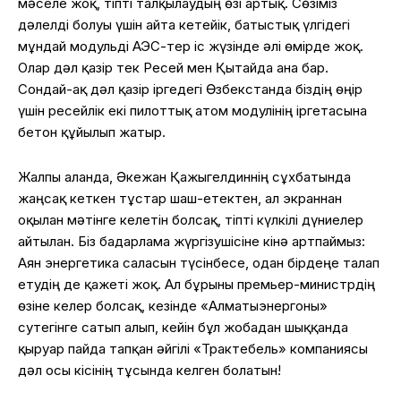
мәселе жоқ, тіпті талқылаудың өзі артық. Сөзіміз
дәлелді болуы үшін айта кетейік, батыстық үлгідегі
мұндай модульді АЭС-тер іс жүзінде әлі өмірде жоқ.
Олар дәл қазір тек Ресей мен Қытайда ғана бар.
Сондай-ақ дәл қазір іргедегі Өзбекстанда біздің өңір
үшін ресейлік екі пилоттық атом модулінің іргетасына
бетон құйылып жатыр.
Жалпы алғанда, Әкежан Қажыгелдиннің сұхбатында
жаңсақ кеткен тұстар шаш-етектен, ал экраннан
оқылған мәтінге келетін болсақ, тіпті күлкілі дүниелер
айтылған. Біз бағдарлама жүргізушісіне кінә артпаймыз:
Аян энергетика саласын түсінбесе, одан бірдеңе талап
етудің де қажеті жоқ. Ал бұрынғы премьер-министрдің
өзіне келер болсақ, кезінде «Алматыэнергоны»
сутегінге сатып алып, кейін бұл жобадан шыққанда
қыруар пайда тапқан әйгілі «Трактебель» компаниясы
дәл осы кісінің тұсында келген болатын!