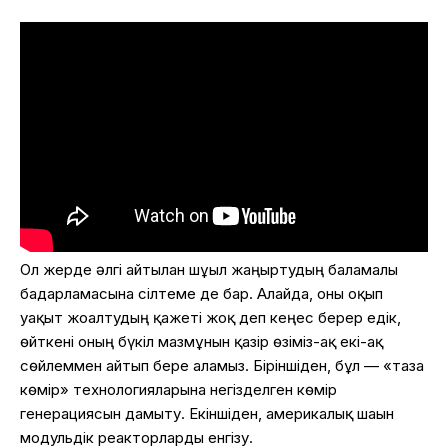
Ол жерде әлгі айтылған шұғыл жаңғыртудың баламалы
бағдарламасына сілтеме де бар. Алайда, оны оқып
уақыт жоғалтудың қажеті жоқ деп кеңес берер едік,
өйткені оның бүкіл мазмұнын қазір өзіміз-ақ екі-ақ
сөйлеммен айтып бере аламыз. Біріншіден, бұл — «таза
көмір» технологияларына негізделген көмір
генерациясын дамыту. Екіншіден, америкалық шағын
модульдік реакторларды енгізу.