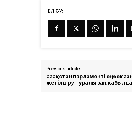
БӨЛІСУ:
Previous article
Қазақстан парламенті еңбек з
жетілдіру туралы заң қабылд