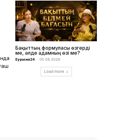
Бақыттың формуласы өзгерді
ме, әлде адамның өзі ме?
ында
Еуразия24
-
05.08.2026
лғаш
Load more