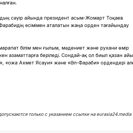
налған.
лдың сәуір айында президент Қасым-Жомарт Тоқаев
арабидің есімімен аталатын жаңа орден тағайындау
арапат білім мен ғылым, мәдениет және рухани өмір
ен азаматтарға беріледі. Сондай-ақ ол биыл қазан ай
», «Қожа Ахмет Ясауи» және «Әл-Фараби» ордендері а
опускаются только с указанием ссылки на eurasia24.media