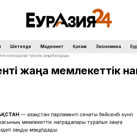
н
Шетелде
Мәдениет
Қоғам
Экономика
Еу
ттік наградалар туралы заң қабылдады
енті жаңа мемлекеттік н
ЗАҚСТАН
— Қазақстан парламенті сенаты бейсенбі күнгі
касының мемлекеттік наградалары туралы» заңға
індегі заңды мақұлдады.