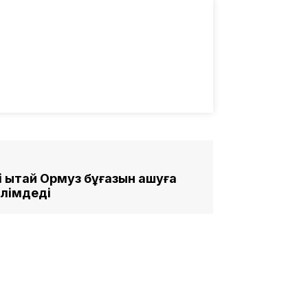
 Қытай Ормуз бұғазын ашуға
әлімдеді