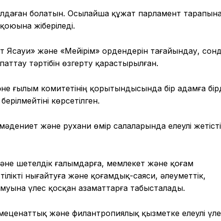
былдаған болатын. Осылайша құжат парламент тарапын
қоюына жіберіледі.
т Ясауи» және «Мейірім» ордендерін тағайындау, сон
аттау тәртібін өзгерту қарастырылған.
не ғылым комитетінің қорытындысында бір адамға бір
берілмейтіні көрсетілген.
 мәдениет және рухани өмір салаларында елеулі жетіст
және шетелдік ғалымдарға, мемлекет және қоғам
ілікті нығайтуға және қоғамдық-саяси, әлеуметтік,
муына үлес қосқан азаматтарға табысталады.
меценаттық және филантропиялық қызметке елеулі үле