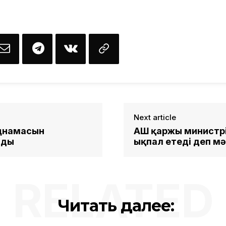
Next article
аңнамасын
АҚШ қаржы министрі
ады
ықпал етеді деп м
RELATED
Читать далее: