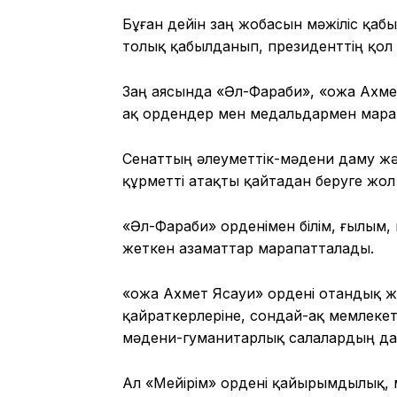
Бұған дейін заң жобасын мәжіліс қа
толық қабылданып, президенттің қол 
Заң аясында «Әл-Фараби», «Қожа Ахме
ақ ордендер мен медальдармен марап
Сенаттың әлеуметтік-мәдени даму жә
құрметті атақты қайтадан беруге жол 
«Әл-Фараби» орденімен білім, ғылым,
жеткен азаматтар марапатталады.
«Қожа Ахмет Ясауи» ордені отандық 
қайраткерлеріне, сондай-ақ мемлекетт
мәдени-гуманитарлық салалардың да
Ал «Мейірім» ордені қайырымдылық, 