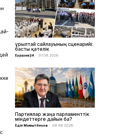
ан
дай-
Құрылтай сайлауының сценарийі:
басты қателік
дей
Еуразия24
-
07.08.2026
ікке
Партиялар жаңа парламенттік
міндеттерге дайын ба?
Еділ Мамытбеков
-
06.08.2026
с