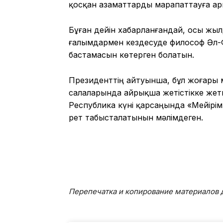
қосқан азаматтарды марапаттауға ар
Бұған дейін хабарланғандай, осы жы
ғалымдармен кездесуде философ Әл-Ф
бастамасын көтерген болатын.
Президенттің айтуынша, бұл жоғары м
салаларында айрықша жетістікке жетк
Республика күні қарсаңында «Мейірім
рет табысталатынын мәлімдеген.
Перепечатка и копирование материалов д