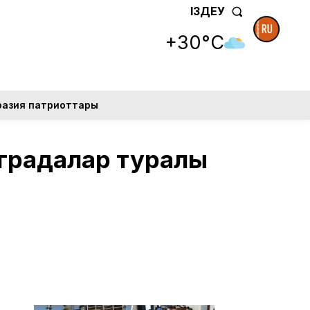
ІЗДЕУ
+30°C
разия патриоттары
аградалар туралы