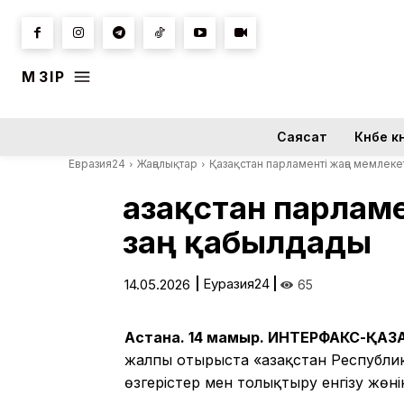
МӘЗІР
Саясат
Күнбе кү
Евразия24
Жаңалықтар
Қазақстан парламенті жаңа мемлеке
Қазақстан парлам
заң қабылдады
|
Еуразия24
|
14.05.2026
65
Астана. 14 мамыр. ИНТЕРФАКС-ҚА
жалпы отырыста «Қазақстан Республи
өзгерістер мен толықтыру енгізу жөн