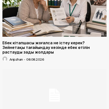
Еңбек кітапшасы жоғалса не істеу керек?
Зейнетақы тағайындау кезінде еңбек өтілін
растаудың заңды жолдары
Aripzhan
-
08.08.2026