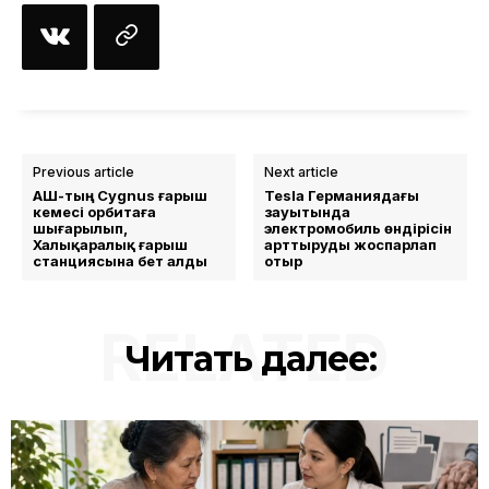
Previous article
Next article
АҚШ-тың Cygnus ғарыш
Tesla Германиядағы
кемесі орбитаға
зауытында
шығарылып,
электромобиль өндірісін
Халықаралық ғарыш
арттыруды жоспарлап
станциясына бет алды
отыр
RELATED
Читать далее: