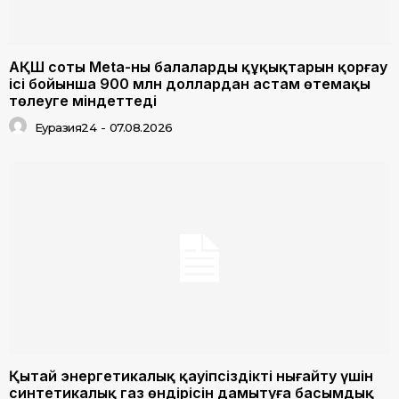
АҚШ соты Meta-ны балалардың құқықтарын қорғау
ісі бойынша 900 млн доллардан астам өтемақы
төлеуге міндеттеді
Еуразия24
-
07.08.2026
Қытай энергетикалық қауіпсіздікті нығайту үшін
синтетикалық газ өндірісін дамытуға басымдық