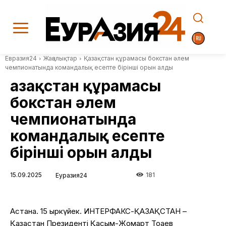
Евразия24
Жаңалықтар
Қазақстан құрамасы бокстан әлем
чемпионатында командалық есепте бірінші орын алды
Қазақстан құрамасы
бокстан әлем
чемпионатында
командалық есепте
бірінші орын алды
15.09.2025
181
Еуразия24
Астана. 15 қыркүйек. ИНТЕРФАКС-ҚАЗАҚСТАН –
Қазақстан Президенті Қасым-Жомарт Тоқаев