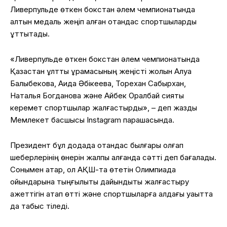
Ливерпульде өткен бокстан әлем чемпионатында
алтын медаль жеңіп алған отандас спортшыларды
құттықтады.
«Ливерпульде өткен бокстан әлем чемпионатында
Қазақстан ұлттық құрамасының жеңісті жолын Алуа
Балқыбекова, Аида Әбікеева, Торехан Сабырхан,
Наталья Богданова және Айбек Оралбай сияқты
керемет спортшылар жалғастырды», – деп жазды
Мемлекет басшысы Instagram парақшасында.
Президент бұл додада отандас былғары қолғап
шеберлерінің өнерін жалпы алғанда сәтті деп бағалады.
Сонымен қатар, ол АҚШ-та өтетін Олимпиада
ойындарына тыңғылықты дайындықты жалғастыру
қажеттігін атап өтті және спортшыларға алдағы уақытта
да табыс тіледі.