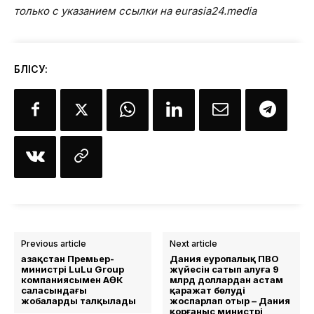
только с указанием ссылки на eurasia24.media
БӨЛІСУ:
Previous article
Next article
Қазақстан Премьер-
Дания еуропалық ПВО
министрі LuLu Group
жүйесін сатып алуға 9
компаниясымен АӨК
млрд доллардан астам
саласындағы
қаражат бөлуді
жобаларды талқылады
жоспарлап отыр – Дания
қорғаныс министрі