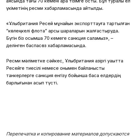
аясында тағы 70 кемені қара тізімге қосты. Бұл туралы ел
үкіметінің ресми хабарламасында айтылды.
«Ұлыбритания Ресей мұнайын экспорттауға тартылған
“көлеңкелі флотқа” қарсы шараларын жалғастыруда.
Бүгін біз қосымша 70 кемеге санкция саламыз», –
делінген баспасөз хабарламасында.
Ресми мәліметке сәйкес, Ұлыбритания қазіргі уақытта
Ресейге тиесілі немесе онымен байланысты
танкерлерге санкция енгізу бойынша басқа елдердің
барлығынан асып түсті.
Перепечатка и копирование материалов допускаются