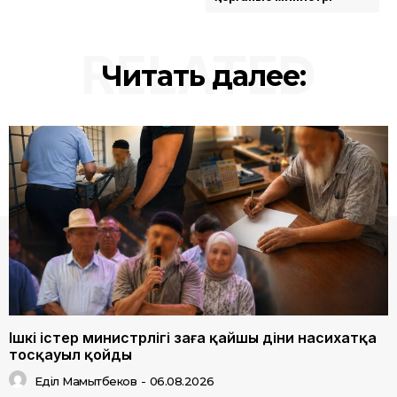
RELATED
Читать далее:
Ішкі істер министрлігі заңға қайшы діни насихатқа
тосқауыл қойды
Еділ Мамытбеков
-
06.08.2026