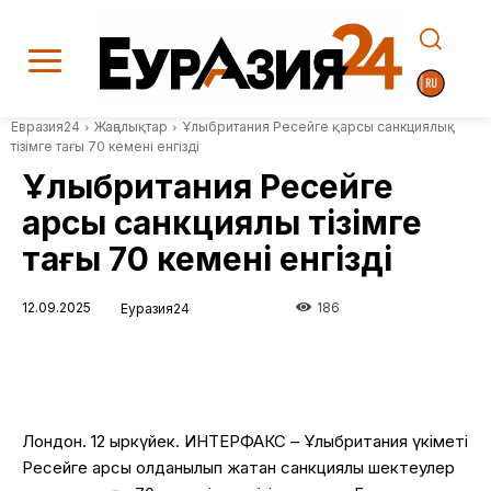
Евразия24
Жаңалықтар
Ұлыбритания Ресейге қарсы санкциялық
тізімге тағы 70 кемені енгізді
Ұлыбритания Ресейге
қарсы санкциялық тізімге
тағы 70 кемені енгізді
12.09.2025
186
Еуразия24
Лондон. 12 қыркүйек. ИНТЕРФАКС – Ұлыбритания үкіметі
Ресейге қарсы қолданылып жатқан санкциялық шектеулер