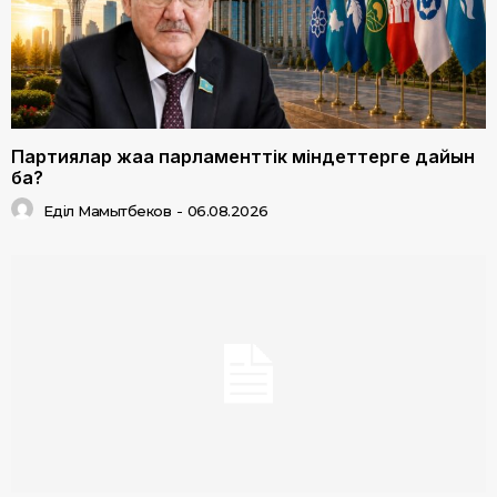
Партиялар жаңа парламенттік міндеттерге дайын
ба?
Еділ Мамытбеков
-
06.08.2026