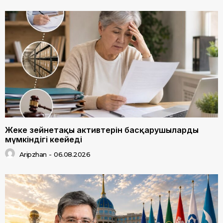
Жеке зейнетақы активтерін басқарушылардың
мүмкіндігі кеңейеді
Aripzhan
-
06.08.2026