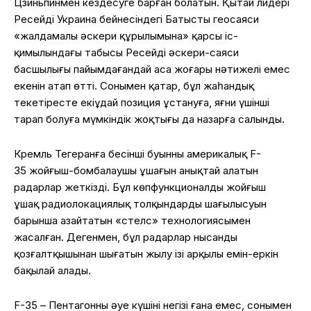
Цзиньпинмен кездесуге барған болатын. Қытай лидері
Ресейдің Украина бейнесіндегі Батыстың геосаяси
«жалдамалы әскери құрылымына» қарсы іс-
қимылындағы табысы Ресейдің әскери-саяси
басшылығы пайымдағандай аса жоғары нәтижелі емес
екенін атап өтті. Сонымен қатар, бұл жаһандық
текетіресте екіұдай позиция ұстануға, яғни үшінші
тарап болуға мүмкіндік жоқтығы да назарға салынды.
Кремль Тегеранға бесінші буынның америкалық F-
35 жойғыш-бомбалаушы ұшағын анықтай алатын
радарлар жеткізді. Бұл көпфункционалды жойғыш
ұшақ радиолокациялық толқындардың шағылысуын
барынша азайтатын «стелс» технологиясымен
жасалған. Дегенмен, бұл радарлар нысанды
қозғалтқышынан шығатын жылу ізі арқылы емін-еркін
бақылай алады.
F-35 – Пентагонның әуе күшінің негізі ғана емес, сонымен