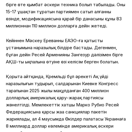
бірге өте қымбат әскери техника болып табылады. Оны
15-17 ұшақтан тұратын партиямен сатып алғанның
өзінде, модификациясына қарай бір данасының құны 83
миллионнан 110 миллион долларға дейін жетеді.
Кейіннен Мәскеу Ереванның ЕАЭО-ға қатысты
ұстанымына наразылық білдіре бастады. Дегенмен,
бұған дейін Ресей Арменияның Зангезур дәлізімен бірге
АҚШ-тың ықпалына өтуіне өзі келісім берген болатын.
Қорыта айтқанда, Кремльдің бұл әрекеті Ақ үйдің
наразылығын тудырып, салдарынан Киевке Конгресс
тарапынан 2025 жылы мақұлданған 400 миллион
долларлық америкалық қару-жарақ партиясы
жөнелтілді. Мемлекеттік хатшы Марко Рубио Ресей
Федерациясына қарсы жаңа санкциялар пакетін
жариялады, ал 4 маусымда Өкілдер палатасы Украинаға
8 миллиард доллар көлемінде америкалық әскери