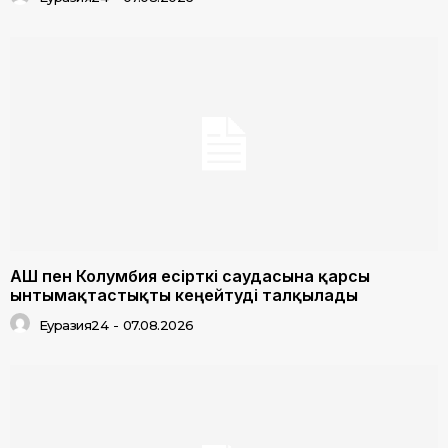
АҚШ пен Колумбия есірткі саудасына қарсы
ынтымақтастықты кеңейтуді талқылады
Еуразия24
-
07.08.2026