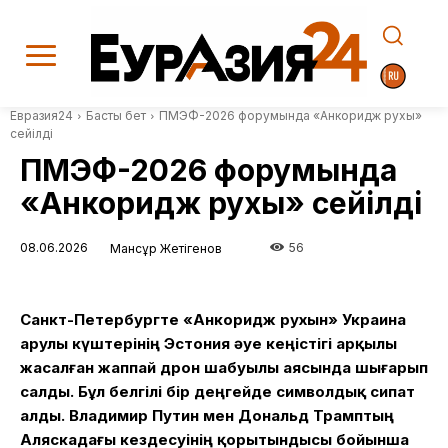
Евразия24
Басты бет
ПМЭФ-2026 форумында «Анкоридж рухы»
сейілді
ПМЭФ-2026 форумында
«Анкоридж рухы» сейілді
08.06.2026
56
Мансұр Жетігенов
Санкт-Петербургте «Анкоридж рухын» Украина
Қарулы күштерінің Эстония әуе кеңістігі арқылы
жасалған жаппай дрон шабуылы аясында шығарып
салды. Бұл белгілі бір деңгейде символдық сипат
алды. Владимир Путин мен Дональд Трамптың
Аляскадағы кездесуінің қорытындысы бойынша