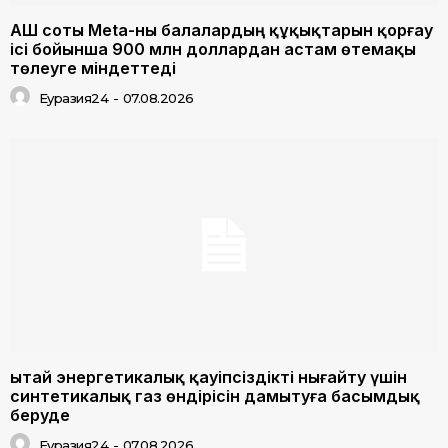
АҚШ соты Meta-ны балалардың құқықтарын қорғау
ісі бойынша 900 млн доллардан астам өтемақы
төлеуге міндеттеді
Еуразия24
-
07.08.2026
Қытай энергетикалық қауіпсіздікті нығайту үшін
синтетикалық газ өндірісін дамытуға басымдық
беруде
Еуразия24
-
07.08.2026