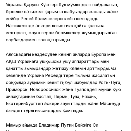
Украина Қарулы Күштері бұл мүмкіндікті пайдаланып,
бірнеше нәтижелі қарымта шабуылдар жасады және
кейбір Ресей бөлімшелерін кейін шегіндірді.
Нәтижесінде әскери логистика қайта қалпына
келтіріліп, жауынгерлік бөлімшелер жұмылдырылған
сарбаздармен толықтырылды.
Аляскадағы кездесуден кейінгі айларда Еуропа мен
АҚШ Украинаға ұшқышсыз ұшу аппараттары мен
қанатты зымырандар жеткізу көлемін арттырды. Өз
кезегінде Украина Ресейдің терең тылына жасалатын
соққылар ауқымын кеңейтті; бұл шабуылдар Усть-Луга,
Приморск, Новороссийск және Туапседегі мұнай құю
айлақтарынан бастап, Пермь, Тула, Рязань,
Екатеринбургтегі әскери зауыттарды және Мәскеудің
өзіндегі түрлі нысандарды қамтыды.
Мамыр айында Владимир Путин Бейжіңге Си