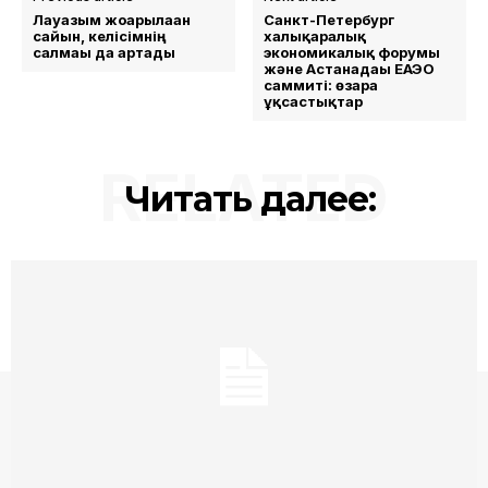
Лауазым жоғарылаған
Санкт-Петербург
сайын, келісімнің
халықаралық
салмағы да артады
экономикалық форумы
және Астанадағы ЕАЭО
саммиті: өзара
ұқсастықтар
RELATED
Читать далее: