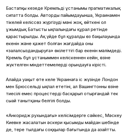
Бастапқы кезеңде Кремльдің ұстанымы прагматикалық
сипатта болды. Автордың пайымдауынша, Украинамен
тікелей келіссөз жүргізудің мәні жоқ, өйткені ол
ұжымдық Батыстың ықпалындағы құрал ретінде
қарастырылды. Ақ үйде бұл құралдың өз бақылауында
екенін және қажет болған жағдайда оны
«залалсыздандыруға» өкілеттігі бар екенін мәлімдеді.
Кремль бұл ұстаныммен келіскеннен кейін, өзіне
жүктелген міндеттемелерді орындауға кірісті.
Алайда уақыт өте келе Украинаға іс жүзінде Лондон
мен Брюссельдің ықпал ететіні, ал Вашингтонның өзіне
тиесілі емес процестерді басқарып отырғандай тек
сыңай танытқаны белгілі болды.
«Анкоридж рухындағы» келісімдерге сәйкес, Мәскеу
Киевке жасалатын әскери қысымды майдан шебінде
де, терең тылдағы соққылар бағытында да азайтты.