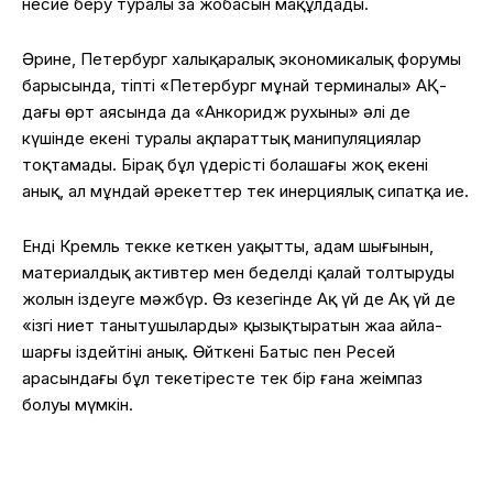
несие беру туралы заң жобасын мақұлдады.
Әрине, Петербург халықаралық экономикалық форумы
барысында, тіпті «Петербург мұнай терминалы» АҚ-
дағы өрт аясында да «Анкоридж рухының» әлі де
күшінде екені туралы ақпараттық манипуляциялар
тоқтамады. Бірақ бұл үдерістің болашағы жоқ екені
анық, ал мұндай әрекеттер тек инерциялық сипатқа ие.
Енді Кремль текке кеткен уақытты, адам шығынын,
материалдық активтер мен беделді қалай толтырудың
жолын іздеуге мәжбүр. Өз кезегінде Ақ үй де Ақ үй де
«ізгі ниет танытушыларды» қызықтыратын жаңа айла-
шарғы іздейтіні анық. Өйткені Батыс пен Ресей
арасындағы бұл текетіресте тек бір ғана жеңімпаз
болуы мүмкін.