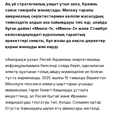
Ақ үй стратегиялық уақыт ұтып алса, Кремль
саяси тәжірибе жинақтады. Мәскеу тарапы
америкалық серіктестермен келісім жасасудың
тиімсіздігін алдын ала пайымдауы тиіс еді, алайда
бұған дейінгі «Минск-1», «Минск-2» және Стамбул
келіссөздеріндегі еуропалық тараптың
әрекеттері сияқты, бұл жолы да нақты деректер
қорын жинауды жөн көрді.
«Анкоридж рухы» Ресей Украинаның энергетикалық
инфрақұрылымына белсенді соққы беріп, қарсыласын
электр қуатынан толық айыру мүмкіндігіне ие болған
тұста жарияланды. 2025 жылғы 15 тамызда Вашингтон
Мәскеуге геосаяси алмасу шарттарын ұсынды:
америкалық тарап Киевті бақылауда ұстауға
міндеттенді, ал Ресей Қытай және Иранмен
жақындасуды тоқтатуы тиіс болды. Сонымен қатар
Оңтүстік Кавказдағы ықпал ету аймақтары жіктелді.