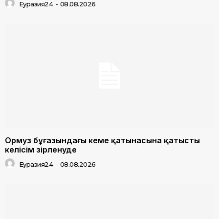
Еуразия24
-
08.08.2026
Ормуз бұғазындағы кеме қатынасына қатысты
келісім әзірленуде
Еуразия24
-
08.08.2026