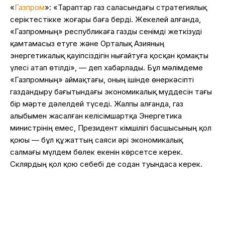
«
Газпром
»: «Тараптар газ саласындағы стратегиялық
серіктестікке жоғары баға берді. Жекелей алғанда,
«Газпромның» республикаға газды сенімді жеткізуді
қамтамасыз етуге және Орталық Азияның
энергетикалық қауіпсіздігін нығайтуға қосқан қомақты
үлесі атап өтілді», — деп хабарлады. Бұл мәлімдеме
«Газпромның» аймақтағы, оның ішінде өнеркәсіпті
газдандыру бағытындағы экономикалық мүддесін тағы
бір мәрте дәлелдей түседі. Жалпы алғанда, газ
алыбымен жасалған келісімшартқа Энергетика
министрінің емес, Президент Әкімшілігі басшысының қол
қоюы — бұл құжаттың саяси әрі экономикалық
салмағы мүлдем бөлек екенін көрсетсе керек.
Склярдың қол қою себебі де содан туындаса керек.