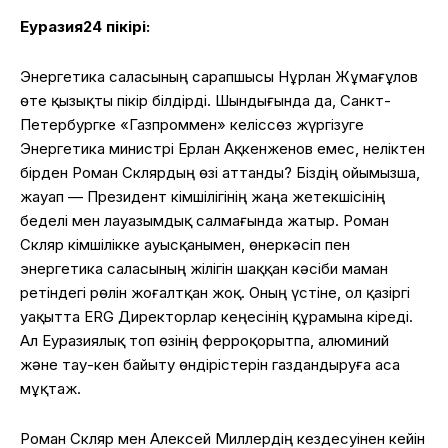
Еуразия24 пікірі:
Энергетика саласының сарапшысы Нұрлан Жұмағұлов
өте қызықты пікір білдірді. Шындығында да, Санкт-
Петербургке «Газпроммен» келіссөз жүргізуге
Энергетика министрі Ерлан Ақкенженов емес, неліктен
бірден Роман Склярдың өзі аттанды? Біздің ойымызша,
жауап — Президент Әкімшілігінің жаңа жетекшісінің
беделі мен лауазымдық салмағында жатыр. Роман
Скляр Әкімшілікке ауысқанымен, өнеркәсіп пен
энергетика саласының жілігін шаққан кәсіби маман
ретіндегі рөлін жоғалтқан жоқ. Оның үстіне, ол қазіргі
уақытта ERG Директорлар кеңесінің құрамына кіреді.
Ал Еуразиялық топ өзінің ферроқорытпа, алюминий
және тау-кен байыту өндірістерін газдандыруға аса
мұқтаж.
Роман Скляр мен Алексей Миллердің кездесуінен кейін