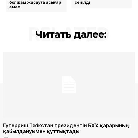
болжам жасауға асығар
сейілді
емес
RELATED
Читать далее:
Гутерриш Тәжікстан президентін БҰҰ қарарының
қабылдануымен құттықтады