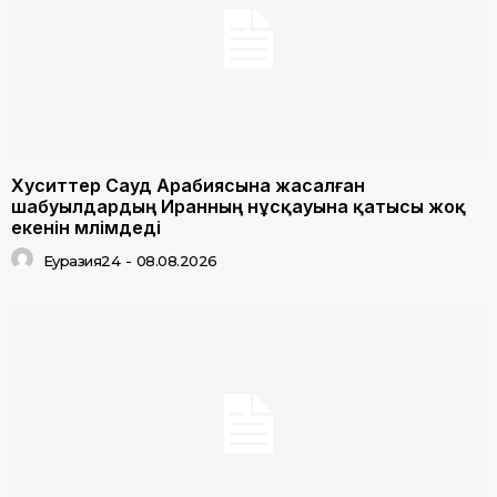
Хуситтер Сауд Арабиясына жасалған
шабуылдардың Иранның нұсқауына қатысы жоқ
екенін мәлімдеді
Еуразия24
-
08.08.2026