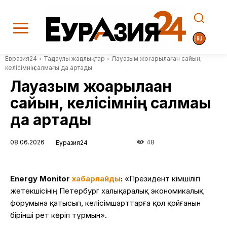
Евразия24
Таңдаулы жаңалықтар
Лауазым жоғарылаған сайын,
келісімнің салмағы да артады
Лауазым жоғарылаған
сайын, келісімнің салмағы
да артады
08.06.2026
48
Еуразия24
Energy Monitor
хабарлайды
:
«Президент Әкімшілігі
жетекшісінің Петербург халықаралық экономикалық
форумына қатысып, келісімшарттарға қол қойғанын
бірінші рет көріп тұрмын».