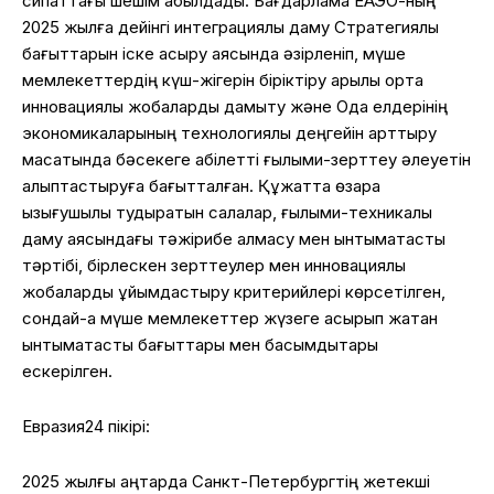
сипаттағы шешім қабылдады. Бағдарлама ЕАЭО-ның
2025 жылға дейінгі интеграциялық даму Стратегиялық
бағыттарын іске асыру аясында әзірленіп, мүше
мемлекеттердің күш-жігерін біріктіру арқылы ортақ
инновациялық жобаларды дамыту және Одақ елдерінің
экономикаларының технологиялық деңгейін арттыру
мақсатында бәсекеге қабілетті ғылыми-зерттеу әлеуетін
қалыптастыруға бағытталған. Құжатта өзара
қызығушылық тудыратын салалар, ғылыми-техникалық
даму аясындағы тәжірибе алмасу мен ынтымақтастық
тәртібі, бірлескен зерттеулер мен инновациялық
жобаларды ұйымдастыру критерийлері көрсетілген,
сондай-ақ мүше мемлекеттер жүзеге асырып жатқан
ынтымақтастық бағыттары мен басымдықтары
ескерілген.
Евразия24 пікірі:
2025 жылғы қаңтарда Санкт-Петербургтің жетекші