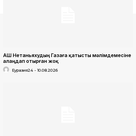
АҚШ Нетаньяхудың Газаға қатысты мәлімдемесіне
алаңдап отырған жоқ
Еуразия24
-
10.08.2026