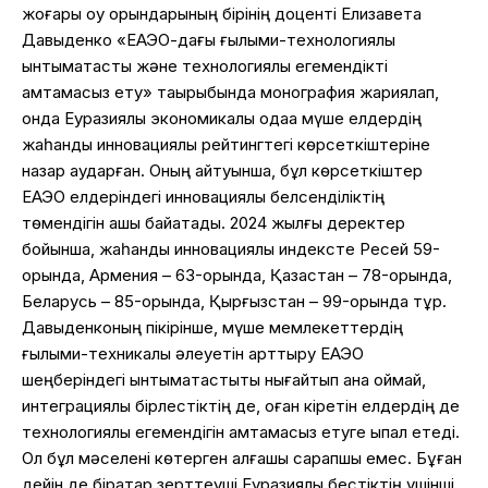
жоғары оқу орындарының бірінің доценті Елизавета
Давыденко «ЕАЭО-дағы ғылыми-технологиялық
ынтымақтастық және технологиялық егемендікті
қамтамасыз ету» тақырыбында монография жариялап,
онда Еуразиялық экономикалық одаққа мүше елдердің
жаһандық инновациялық рейтингтегі көрсеткіштеріне
назар аударған. Оның айтуынша, бұл көрсеткіштер
ЕАЭО елдеріндегі инновациялық белсенділіктің
төмендігін ашық байқатады. 2024 жылғы деректер
бойынша, жаһандық инновациялық индексте Ресей 59-
орында, Армения – 63-орында, Қазақстан – 78-орында,
Беларусь – 85-орында, Қырғызстан – 99-орында тұр.
Давыденконың пікірінше, мүше мемлекеттердің
ғылыми-техникалық әлеуетін арттыру ЕАЭО
шеңберіндегі ынтымақтастықты нығайтып қана қоймай,
интеграциялық бірлестіктің де, оған кіретін елдердің де
технологиялық егемендігін қамтамасыз етуге ықпал етеді.
Ол бұл мәселені көтерген алғашқы сарапшы емес. Бұған
дейін де бірқатар зерттеуші Еуразиялық бестіктің үшінші