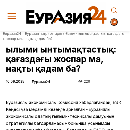
Евразия24
Еуразия патриоттары
Ғылыми ынтымақтастық: қағаздағы
жоспар ма, нақты қадам ба?
Ғылыми ынтымақтастық:
қағаздағы жоспар ма,
нақты қадам ба?
16.09.2025
229
Еуразия24
Еуразиялық экономикалық комиссия хабарлағандай, ЕЭК
Кеңесі ұзақ мерзімді кезеңге арналған «Еуразиялық
экономикалық одақтың ғылыми-техникалық дамуының
стратегиялық бағдарламасы» бойынша ұсынымдық