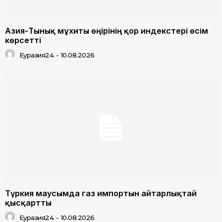
Азия-Тынық мұхиты өңірінің қор индекстері өсім
көрсетті
Еуразия24
-
10.08.2026
Түркия маусымда газ импортын айтарлықтай
қысқартты
Еуразия24
-
10.08.2026