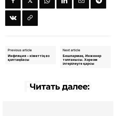
Previous article
Next article
Инфляция – үкіметтің өз
Бешпармақ. Инженер
қолтаңбасы
толғанысы. Хорезм
ілгерілеуге қарсы
RELATED
Читать далее: