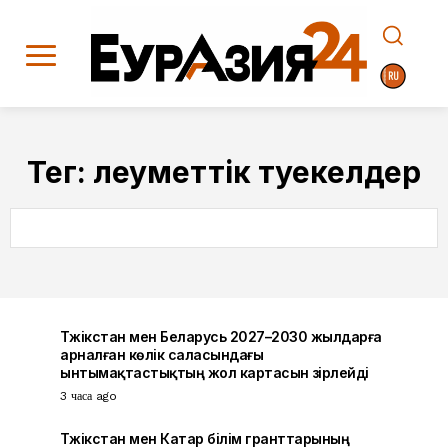
Тег:
әлеуметтік тәуекелдер
SEARCH
Тәжікстан мен Беларусь 2027–2030 жылдарға
арналған көлік саласындағы
ынтымақтастықтың жол картасын әзірлейді
3 часа ago
Тәжікстан мен Катар білім гранттарының