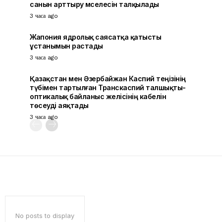
санын арттыру мәселесін талқылады
3 часа ago
Жапония ядролық саясатқа қатысты
ұстанымын растады
3 часа ago
Қазақстан мен Әзербайжан Каспий теңізінің
түбімен тартылған Транскаспий талшықты-
оптикалық байланыс желісінің кабелін
төсеуді аяқтады
3 часа ago
No posts to display