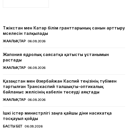
Тәжікстан мен Катар білім гранттарының санын арттыру
мәселесін талқылады
ЖАҢАЛЫҚТАР
06.08.2026
Жапония ядролық саясатқа қатысты ұстанымын
растады
ЖАҢАЛЫҚТАР
06.08.2026
Қазақстан мен Әзербайжан Каспий теңізінің түбімен
тартылған Транскаспий талшықты-оптикалық
байланыс желісінің кабелін төсеуді аяқтады
ЖАҢАЛЫҚТАР
06.08.2026
Ішкі істер министрлігі заңға қайшы діни насихатқа
тосқауыл қойды
БАСТЫ БЕТ
06.08.2026