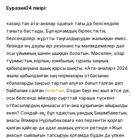
Еуразия24 пікірі:
«Қазақстан ата-аналар одағы» тағы да белсенділік
таныта бастады. Бұл қоғамдық бірлестіктің
белсенділері жұртты таңғалдырудан жалыққан емес.
Кезінде ең даулы әрі резонансты мәлімдемелер дәл
осы ұйымның ішінен шыққан болатын. Мәселен, олар
тұрмыстық зорлық-зомбылық туралы заңның
қабылдануына ашық қарсы шықты. «Ата-аналар» 2024
жылы қабылданған заң нормалары отбасынан
«балаларды заңсыз тартып алуға» бағытталған деп
байбалам салған
болатын
. Содан бері екі жыл өтсе де,
осы белсенді әйелдер сырттай «араша түскен»
отбасылардың қаншасы ата-ана құқығынан айырылды
екен? Сондай-ақ, бұл одақтың Қуандық Бишімбаевтың
анасы Әлмира Нұрлыбековаға «өз перзентін қорғап
қалған қайсар да адал ананың үлгісі» ретінде «Жыл
анасы» сыйлығын тапсыруы қоғамда бұдан да үлкен