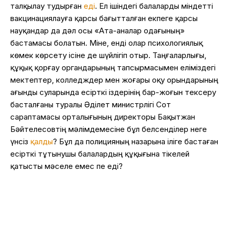
талқылау тудырған
еді
. Ел ішіндегі балаларды міндетті
вакцинациялауға қарсы бағытталған екпеге қарсы
науқандар да дәл осы «Ата-аналар одағының»
бастамасы болатын. Міне, енді олар психологиялық
көмек көрсету ісіне де шүйлігіп отыр. Таңғаларлығы,
құқық қорғау органдарының тапсырмасымен еліміздегі
мектептер, колледждер мен жоғары оқу орындарының
ағынды суларында есірткі іздерінің бар-жоғын тексеру
басталғаны туралы Әділет министрлігі Сот
сараптамасы орталығының директоры Бақытжан
Бәйтелесовтің мәлімдемесіне бұл белсенділер неге
үнсіз
қалды
? Бұл да полицияның назарына іліге бастаған
есірткі тұтынушы балалардың құқығына тікелей
қатысты мәселе емес пе еді?