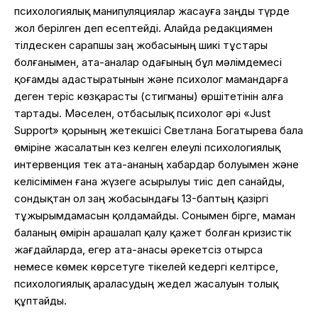
психологиялық манипуляциялар жасауға заңды түрде
жол берілген деп есептейді. Алайда редакциямен
тілдескен сарапшы заң жобасының шикі тұстары
болғанымен, ата-аналар одағының бұл мәлімдемесі
қоғамды адастыратынын және психолог мамандарға
деген теріс көзқарасты (стигманы) өршітетінін алға
тартады. Мәселен, отбасылық психолог әрі «Just
Support» қорының жетекшісі Светлана Богатырева бала
өміріне жасалатын кез келген елеулі психологиялық
интервенция тек ата-ананың хабардар болуымен және
келісімімен ғана жүзеге асырылуы тиіс деп санайды,
сондықтан ол заң жобасындағы 13-баптың қазіргі
тұжырымдамасын қолдамайды. Сонымен бірге, маман
баланың өмірін арашалап қалу қажет болған кризистік
жағдайларда, егер ата-анасы әрекетсіз отырса
немесе көмек көрсетуге тікелей кедергі келтірсе,
психологиялық араласудың жедел жасалуын толық
құптайды.