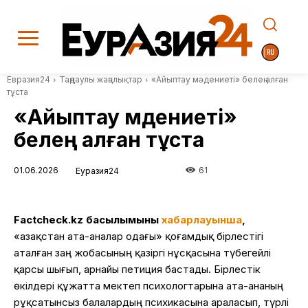
Евразия24
Таңдаулы жаңалықтар
«Айыптау мәдениеті» белең алған
тұста
«Айыптау мәдениеті»
белең алған тұста
01.06.2026
61
Еуразия24
Factcheck.kz басылымының
хабарлауынша
,
«Қазақстан ата-аналар одағы» қоғамдық бірлестігі
аталған заң жобасының қазіргі нұсқасына түбегейлі
қарсы шығып, арнайы петиция бастады. Бірлестік
өкілдері құжатта мектеп психологтарына ата-ананың
рұқсатынсыз балалардың психикасына араласып, түрлі