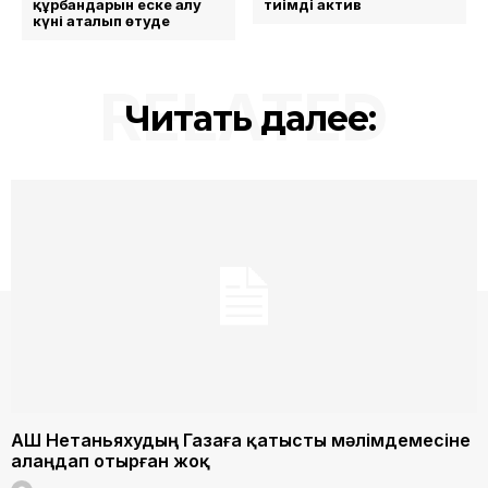
құрбандарын еске алу
тиімді актив
күні аталып өтуде
RELATED
Читать далее:
АҚШ Нетаньяхудың Газаға қатысты мәлімдемесіне
алаңдап отырған жоқ