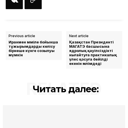
Previous article
Next article
Иранмен мәміле бойынша
Қазақстан Президенті
тұжырымдарды келісу
МАГАТЭ басшысына
бірнеше күнге созылуы
ядролық қауіпсіздікті
мүмкін
нығайтуға практикалық
үлес қосуға бейілді
екенін мәлімдеді
RELATED
Читать далее: