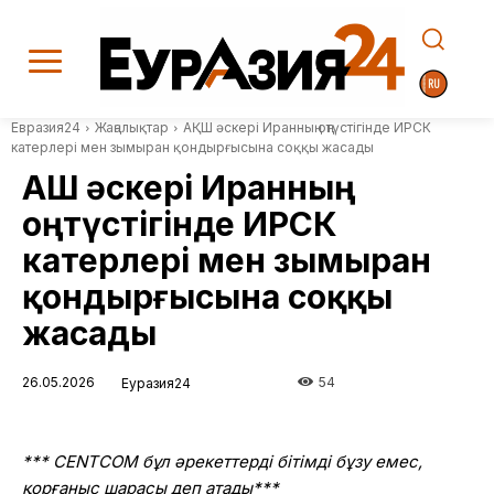
Евразия24
Жаңалықтар
АҚШ әскері Иранның оңтүстігінде ИРСК
катерлері мен зымыран қондырғысына соққы жасады
АҚШ әскері Иранның
оңтүстігінде ИРСК
катерлері мен зымыран
қондырғысына соққы
жасады
26.05.2026
54
Еуразия24
*** CENTCOM бұл әрекеттерді бітімді бұзу емес,
қорғаныс шарасы деп атады***