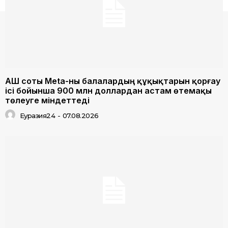
АҚШ соты Meta-ны балалардың құқықтарын қорғау
ісі бойынша 900 млн доллардан астам өтемақы
төлеуге міндеттеді
Еуразия24
-
07.08.2026