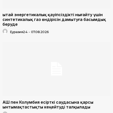
Қытай энергетикалық қауіпсіздікті нығайту үшін
синтетикалық газ өндірісін дамытуға басымдық
беруде
Еуразия24
-
07.08.2026
АҚШ пен Колумбия есірткі саудасына қарсы
ынтымақтастықты кеңейтуді талқылады