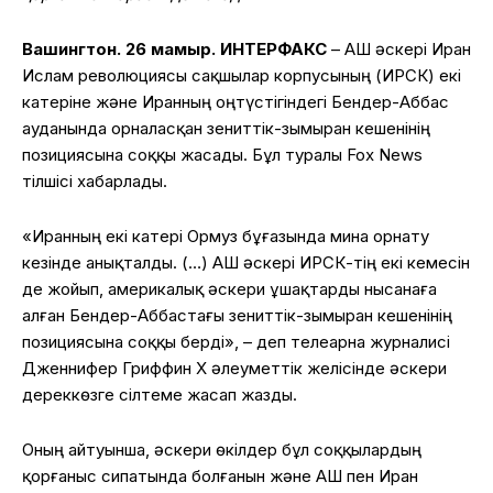
Вашингтон. 26 мамыр. ИНТЕРФАКС
– АҚШ әскері Иран
Ислам революциясы сақшылар корпусының (ИРСК) екі
катеріне және Иранның оңтүстігіндегі Бендер-Аббас
ауданында орналасқан зениттік-зымыран кешенінің
позициясына соққы жасады. Бұл туралы Fox News
тілшісі хабарлады.
«Иранның екі катері Ормуз бұғазында мина орнату
кезінде анықталды. (…) АҚШ әскері ИРСК-тің екі кемесін
де жойып, америкалық әскери ұшақтарды нысанаға
алған Бендер-Аббастағы зениттік-зымыран кешенінің
позициясына соққы берді», – деп телеарна журналисі
Дженнифер Гриффин X әлеуметтік желісінде әскери
дереккөзге сілтеме жасап жазды.
Оның айтуынша, әскери өкілдер бұл соққылардың
қорғаныс сипатында болғанын және АҚШ пен Иран