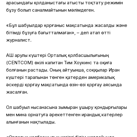
арасындағы қолданыстағы атысты тоқтату режимін
бұзу болып саналмайтынын мәлімдеген.
«Бұл шабуылдар қорғаныс мақсатында жасалды және
бітімді бұзуға бағытталмаған», – деп атап өтті
журналист.
АҚШ Қарулы күштері Орталық қолбасшылығының
(CENTCOM) өкілі капитан Тим Хоукинс та оқиға
болғанын растады. Оның айтуынша, соққылар Иран
күштері тарапынан төнген қатерден америкалық
әскерді қорғау мақсатында өзін-өзі қорғау аясында
жасалған.
Ол шабуыл нысанасына зымыран ұшыру қондырғылары
мен мина орнатуға әрекеттенген ирандық катерлер
алынғанын нақтылады.