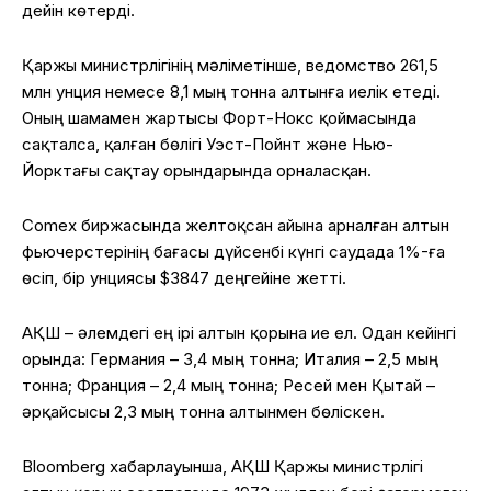
дейін көтерді.
Қаржы министрлігінің мәліметінше, ведомство 261,5
млн унция немесе 8,1 мың тонна алтынға иелік етеді.
Оның шамамен жартысы Форт-Нокс қоймасында
сақталса, қалған бөлігі Уэст-Пойнт және Нью-
Йорктағы сақтау орындарында орналасқан.
Comex биржасында желтоқсан айына арналған алтын
фьючерстерінің бағасы дүйсенбі күнгі саудада 1%-ға
өсіп, бір унциясы $3847 деңгейіне жетті.
АҚШ – әлемдегі ең ірі алтын қорына ие ел. Одан кейінгі
орында: Германия – 3,4 мың тонна; Италия – 2,5 мың
тонна; Франция – 2,4 мың тонна; Ресей мен Қытай –
әрқайсысы 2,3 мың тонна алтынмен бөліскен.
Bloomberg
хабарлауынша, АҚШ Қаржы министрлігі