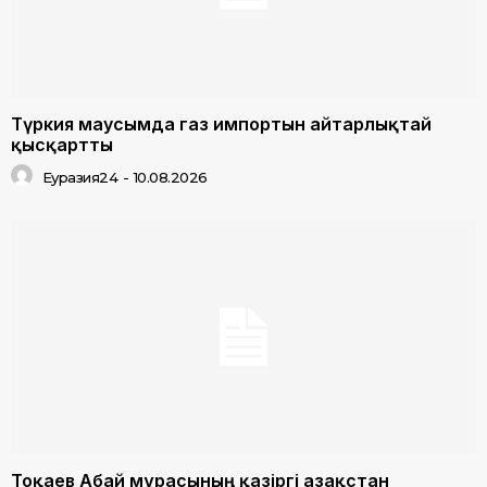
Түркия маусымда газ импортын айтарлықтай
қысқартты
Еуразия24
-
10.08.2026
Тоқаев Абай мұрасының қазіргі Қазақстан