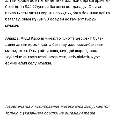
алтын қорын есептегенде 1973 жылдан бері өзгермеген
бекітілген $42,22/унция бағасын қолданады. Осыған
байланысты алтын қорын нарықтық баға бойынша қайта
бағалау, оның құнын 90 еседен астам арттыруы
мүмкін.
Алайда, АҚШ Қаржы министрі Скотт Бессент бұған
дейін алтын қорын қайта бағалау жоспарланбағанын
мәлімдеген. Оның айтуынша, мұндай шара қаржы
жүйесіне айтарлықтай әсер етіп, өтімділіктің күрт
өсуіне алып келуі мүмкін.
Перепечатка и копирование материалов допускаются
только с указанием ссылки на eurasia24.media