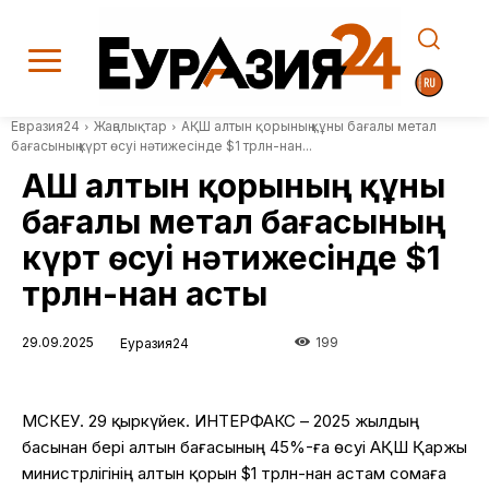
Евразия24
Жаңалықтар
АҚШ алтын қорының құны бағалы метал
бағасының күрт өсуі нәтижесінде $1 трлн-нан...
АҚШ алтын қорының құны
бағалы метал бағасының
күрт өсуі нәтижесінде $1
трлн-нан асты
29.09.2025
199
Еуразия24
МӘСКЕУ. 29 қыркүйек. ИНТЕРФАКС – 2025 жылдың
басынан бері алтын бағасының 45%-ға өсуі АҚШ Қаржы
министрлігінің алтын қорын $1 трлн-нан астам сомаға