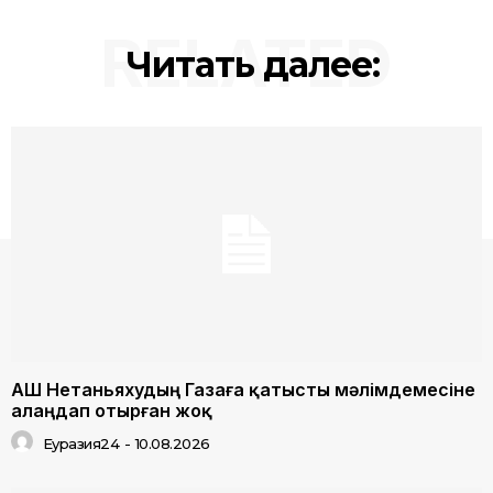
RELATED
Читать далее:
АҚШ Нетаньяхудың Газаға қатысты мәлімдемесіне
алаңдап отырған жоқ
Еуразия24
-
10.08.2026