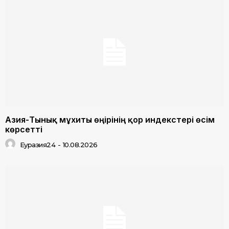
Азия-Тынық мұхиты өңірінің қор индекстері өсім
көрсетті
Еуразия24
-
10.08.2026