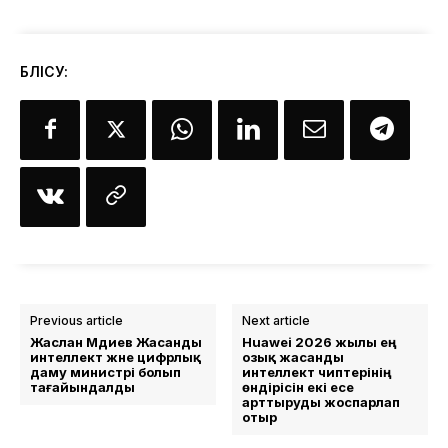
БӨЛІСУ:
Previous article
Next article
Жаслан Мәдиев Жасанды
Huawei 2026 жылы ең
интеллект және цифрлық
озық жасанды
даму министрі болып
интеллект чиптерінің
тағайындалды
өндірісін екі есе
арттыруды жоспарлап
отыр