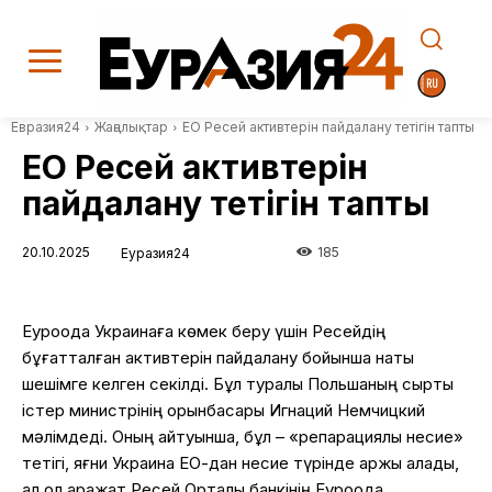
Евразия24
Жаңалықтар
ЕО Ресей активтерін пайдалану тетігін тапты
ЕО Ресей активтерін
пайдалану тетігін тапты
20.10.2025
185
Еуразия24
Еуроодақ Украинаға көмек беру үшін Ресейдің
бұғатталған активтерін пайдалану бойынша нақты
шешімге келген секілді. Бұл туралы Польшаның сыртқы
істер министрінің орынбасары Игнаций Немчицкий
мәлімдеді. Оның айтуынша, бұл – «репарациялық несие»
тетігі, яғни Украина ЕО-дан несие түрінде қаржы алады,
ал ол қаражат Ресей Орталық банкінің Еуроодақ