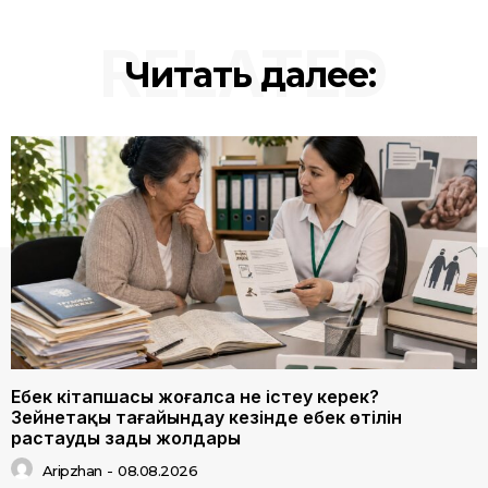
RELATED
Читать далее:
Еңбек кітапшасы жоғалса не істеу керек?
Зейнетақы тағайындау кезінде еңбек өтілін
растаудың заңды жолдары
Aripzhan
-
08.08.2026