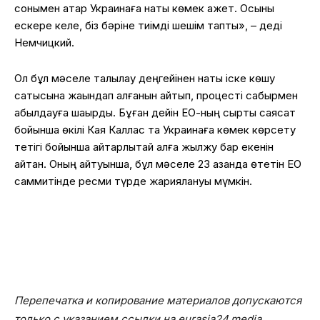
сонымен қатар Украинаға нақты көмек қажет. Осыны
ескере келе, біз бәріне тиімді шешім таптық», – деді
Немчицкий.
Ол бұл мәселе талқылау деңгейінен нақты іске көшу
сатысына жақындап қалғанын айтып, процесті сабырмен
қабылдауға шақырды. Бұған дейін ЕО-ның сыртқы саясат
бойынша өкілі Кая Каллас та Украинаға көмек көрсету
тетігі бойынша айтарлықтай алға жылжу бар екенін
айтқан. Оның айтуынша, бұл мәселе 23 қазанда өтетін ЕО
саммитінде ресми түрде жариялануы мүмкін.
Перепечатка и копирование материалов допускаются
только с указанием ссылки на eurasia24.media