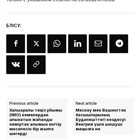
БӨЛІСУ:
Previous article
Next article
Халықаралық теңіз ұйымы
Мәскеу мен Вашингтон
(IMO) кемелерден
басшыларының
алынатын жаһандық
Будапешттегі кездесуі
көміртек алымын енгізу
Венгрия үшін шешуші
мәселесін бір жылға
маңызға ие
шегерді