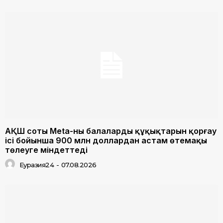
АҚШ соты Meta-ны балалардың құқықтарын қорғау
ісі бойынша 900 млн доллардан астам өтемақы
төлеуге міндеттеді
Еуразия24
-
07.08.2026