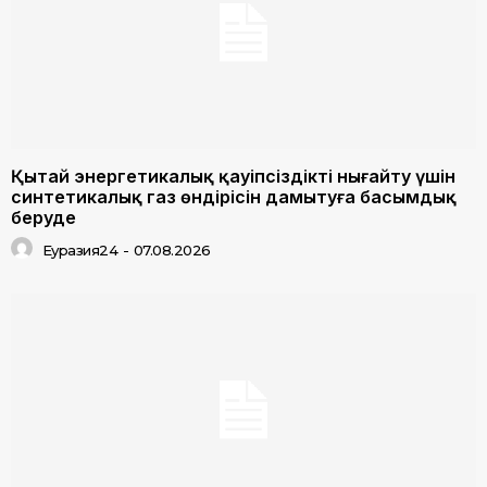
Қытай энергетикалық қауіпсіздікті нығайту үшін
синтетикалық газ өндірісін дамытуға басымдық
беруде
Еуразия24
-
07.08.2026