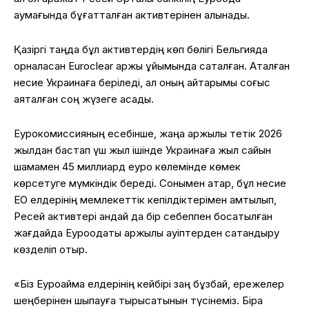
аумағында бұғатталған активтерінен алынады.
Қазіргі таңда бұл активтердің көп бөлігі Бельгияда
орналасқан Euroclear қаржы ұйымында сақталған. Аталған
несие Украинаға беріледі, ал оның қайтарымы соғыс
аяқталған соң жүзеге асады.
Еурокомиссияның есебінше, жаңа қаржылық тетік 2026
жылдан бастап үш жыл ішінде Украинаға жыл сайын
шамамен 45 миллиард еуро көлемінде көмек
көрсетуге мүмкіндік береді. Сонымен қатар, бұл несие
ЕО елдерінің мемлекеттік кепілдіктерімен қамтылып,
Ресей активтері қандай да бір себеппен босатылған
жағдайда Еуроодақты қаржылық қауіптерден сақтандыру
көзделіп отыр.
«Біз Еуроаймақ елдерінің кейбірі заң бұзбай, ережелер
шеңберінен шықпауға тырысатынын түсінеміз. Бірақ