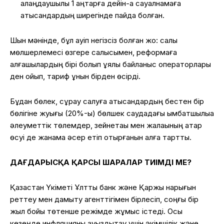
алаңдаушылық 1 қаңтарға дейін-ақ сауалнамаға
қатысқандардың ширегінде пайда болған.
Шын мәнінде, бұл қауіп негізсіз болған жоқ: салық
мөлшерлемесі өзгере салысымен, реформаға
алғашқылардың бірі болып ұялы байланыс операторлары
ден қойып, тариф құнын бірден өсірді.
Бұдан бөлек, сұрау салуға қатысқандардың бестен бір
бөлігіне жуығы (20%-ы) бөлшек саудадағы қымбатшылыққа
әлеуметтік төлемдер, зейнетақы мен жалақының қатар
өсуі де жанама әсер етіп отырғанын алға тартты.
ДАҒДАРЫСҚА ҚАРСЫ ШАРАЛАР ТИІМДІ МЕ?
Қазақстан Үкіметі Ұлттық банк және Қаржы нарығын
реттеу мен дамыту агенттігімен бірлесіп, соңғы бір
жыл бойы төтенше режімде жұмыс істеді. Осы
кезеңде инфляцияны ауыздықтау үшін әкімшілік және