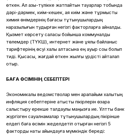
өткен. Ал азық-түлікке жатпайтын тауарлар тобында
дәрі-дәрмек, киім-кешек, аяқ киім және тұрмыстық
химия өнімдерінің бағасы тұтынушылардың
наразылығын тудырған негізгі факторларға айналды.
Қызмет көрсету саласы бойынша коммуналдық
төлемдер (ТҮКШ), интернет және ұялы байланыс
тарифтерінің өсуі халық қалтасына ең ауыр соққы болып
тиді. Қысқасы, жағдай өткен жылғы үрдісті қайталап
отыр.
БАҒА ӨСІМІНІҢ СЕБЕПТЕРІ
Экономикалық ведомстволар мен қарапайым халықтың
инфляция себептеріне қатысты пікірлерін өзара
салыстыру ерекше талдаулық маңызға ие. Ұлттық банк
жүргізген сауалнамалар тұтынушылардың пікірінше
елдегі баға өсімін жеделдетіп отырған негізгі 5
факторды нақты айқындауға мүмкіндік береді: