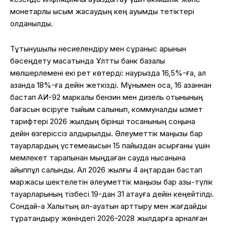
монетарлық қысым жасаудың кең ауқымды тетіктері
қолданылды.
Тұтынушылық несиелендіру мен сұраныс қарқынын
бәсеңдету мақсатында Ұлттық банк базалық
мөлшерлемені екі рет көтерді: наурызда 16,5%-ға, ал
қазанда 18%-ға дейін жеткізді. Мұнымен қоса, 16 қазаннан
бастап АИ-92 маркалы бензин мен дизель отынының
бағасын өсіруге тыйым салынып, коммуналдық қызмет
тарифтері 2026 жылдың бірінші тоқсанының соңына
дейін өзгеріссіз қалдырылды. Әлеуметтік маңызы бар
тауарлардың үстемеақысын 15 пайыздан асырғаны үшін
мемлекет тарапынан мыңдаған сауда нысанына
айыппұл салынды. Ал 2026 жылғы 4 қаңтардан бастап
маржасы шектелетін әлеуметтік маңызы бар азық-түлік
тауарларының тізбесі 19-дан 31 атауға дейін кеңейтілді.
Сондай-ақ Халықтың әл-ауқатын арттыру мен жағдайды
тұрақтандыру жөніндегі 2026-2028 жылдарға арналған