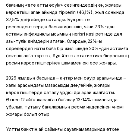
бағаның «өте қатты өсуін» сезінгендердің ең жоғары
көрсеткіші ақпан айында тіркеліп (46,1%), жыл соңында
37,5% деңгейінде сақталды. Бұл ретте
респонденттердің басым көпшілігі, яғни 73%-дан
астамы инфляциялық қысымның негізгі көзі ретінде дәл
азық-түлік өнімдерін атаған. Олардың 22%-ы
сөрелердегі нақты баға бір жыл ішінде 20%-дан астамға
өскенін алға тартты, бұл Ұлттық статистика бюросының
ресми көрсеткіштерінен шамамен екі есе жоғары.
2026 жылдың басында – қаңтар мен сәуір аралығында –
халық арасындағы мазасыздық деңгейінің жоғары
көрсеткіштерде сақталу үрдісі әрі қарай жалғасты.
Өткен 12 айға жасалған бағалау 13-14% шамасында
құбылып, тұтыну бағаларының ресми индексінен үнемі
жоғары болып отыр.
Ұлттық банктің ай сайынғы сауалнамаларында өткен