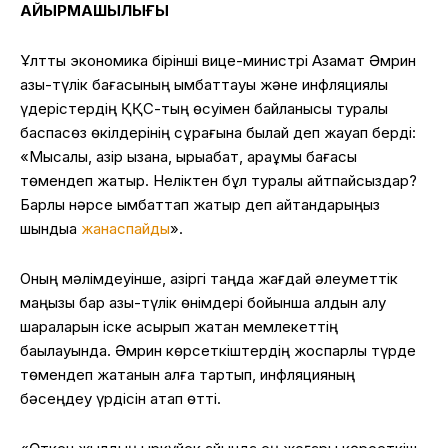
АЙЫРМАШЫЛЫҒЫ
Ұлттық экономика бірінші вице-министрі Азамат Әмрин
азық-түлік бағасының қымбаттауы және инфляциялық
үдерістердің ҚҚС-тың өсуімен байланысы туралы
баспасөз өкілдерінің сұрағына былай деп жауап берді:
«Мысалы, қазір қызанақ, қырыққабат, қарақұмық бағасы
төмендеп жатыр. Неліктен бұл туралы айтпайсыздар?
Барлық нәрсе қымбаттап жатыр деп айтқандарыңыз
шындыққа
жанаспайды
».
Оның мәлімдеуінше, қазіргі таңда жағдай әлеуметтік
маңызы бар азық-түлік өнімдері бойынша алдын алу
шараларын іске асырып жатқан мемлекеттің
бақылауында. Әмрин көрсеткіштердің жоспарлы түрде
төмендеп жатқанын алға тартып, инфляцияның
бәсеңдеу үрдісін атап өтті.