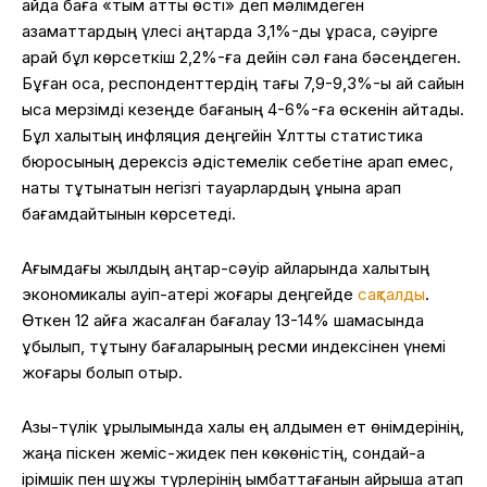
айда баға «тым қатты өсті» деп мәлімдеген
азаматтардың үлесі қаңтарда 3,1%-ды құраса, сәуірге
қарай бұл көрсеткіш 2,2%-ға дейін сәл ғана бәсеңдеген.
Бұған қоса, респонденттердің тағы 7,9-9,3%-ы ай сайын
қысқа мерзімді кезеңде бағаның 4-6%-ға өскенін айтады.
Бұл халықтың инфляция деңгейін Ұлттық статистика
бюросының дерексіз әдістемелік себетіне қарап емес,
нақты тұтынатын негізгі тауарлардың құнына қарап
бағамдайтынын көрсетеді.
Ағымдағы жылдың қаңтар-сәуір айларында халықтың
экономикалық қауіп-қатері жоғары деңгейде
сақталды
.
Өткен 12 айға жасалған бағалау 13-14% шамасында
құбылып, тұтыну бағаларының ресми индексінен үнемі
жоғары болып отыр.
Азық-түлік құрылымында халық ең алдымен ет өнімдерінің,
жаңа піскен жеміс-жидек пен көкөністің, сондай-ақ
ірімшік пен шұжық түрлерінің қымбаттағанын айрықша атап