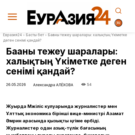
Евразия24
Басты бет
Бағаны тежеу шаралары: халықтың Үкіметке
деген сенімі қандай?
Бағаны тежеу шаралары:
халықтың Үкіметке деген
сенімі қандай?
26.05.2026
54
Александра АЛЁХОВА
Жуырда Мәжіліс кулуарында журналистер мен
Ұлттық экономика бірінші вице-министрі Азамат
Әмрин арасында қызықты әңгіме өрбіді.
Журналистер одан азық-түлік бағасының