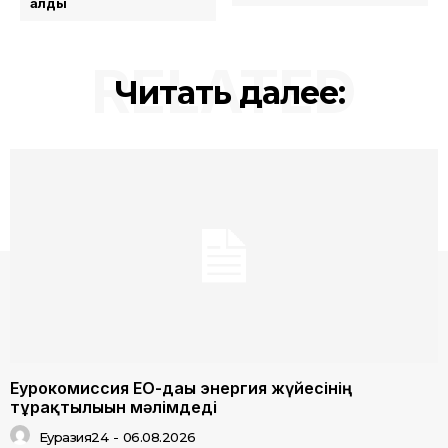
алды
RELATED
Читать далее:
Еурокомиссия ЕО-дағы энергия жүйесінің
тұрақтылығын мәлімдеді
Еуразия24
-
06.08.2026