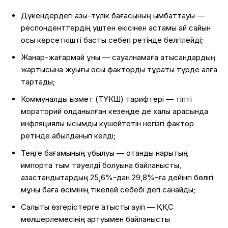
Дүкендердегі азық-түлік бағасының қымбаттауы —
респонденттердің үштен екісінен астамы ай сайын
осы көрсеткішті басты себеп ретінде белгілейді;
Жанар-жағармай құны — сауалнамаға қатысқандардың
жартысына жуығы осы факторды тұрақты түрде алға
тартады;
Коммуналдық қызмет (ТҮКШ) тарифтері — тіпті
мораторий қолданылған кезеңде де халық арасында
инфляциялық қысымды күшейтетін негізгі фактор
ретінде қабылданып келді;
Теңге бағамының құбылуы — отандық нарықтың
импортқа тым тәуелді болуына байланысты,
қазақстандықтардың 25,6%-дан 29,8%-ға дейінгі бөлігі
мұны баға өсімінің тікелей себебі деп санайды;
Салықтық өзгерістерге қатысты қауіп — ҚҚС
мөлшерлемесінің артуымен байланысты