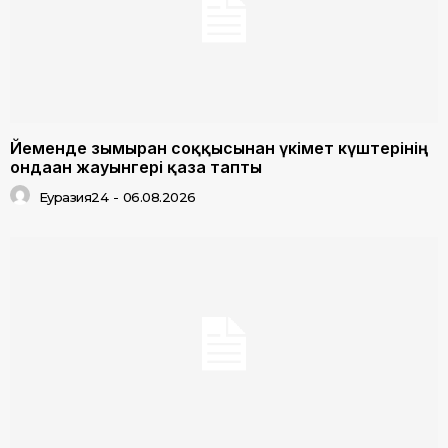
Йеменде зымыран соққысынан үкімет күштерінің
ондаған жауынгері қаза тапты
Еуразия24
-
06.08.2026