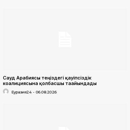
Сауд Арабиясы теңіздегі қауіпсіздік
коалициясына қолбасшы тағайындады
Еуразия24
-
06.08.2026