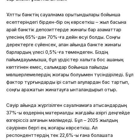
Ұлттық банктің сауалнама қорытындылары бойынша
есептеріндегі бірден-бір оң көрсеткіш – жыл басына
қарай банктік депозиттерде жинағы бар азаматтар
үлесінің 65%-дан 70%-ға дейін өсуі болды. Соңғы
деректерге сүйенсек, ақпан айында банкте жинағы
барлардың үлесі 0,5%-ға төмендеген. Біздің
пайымдауымызша, бұл үрдістер халықта бос ақшаның
көптігінен емес, салымдар бойынша пайыздық
мөлшерлемелердің жоғары болуымен түсіндіріледі. Бұл
фактор тұрғындарды ірі сатып алулардан бас тартып,
соңғы қаражатын жинақтауға ынталандырып отыр.
Сәуір айында жүргізілген сауалнамаға қатысқандардың
37%-ы өздерінің материалдық жағдайы қазіргі деңгейде
өзгеріссіз қалғанын мәлімдеді. Бұл – 2025 жылдың
сәуірінен бергі ең жоғары көрсеткіш. Ал
респонденттердің тек 22,6%-ы ғана болашақта