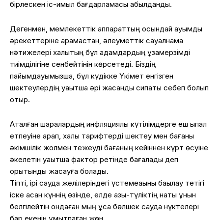
бірлескен іс-қимыл бағдарламасы қабылданды.
Дегенмен, мемлекеттік аппараттың осындай ауқымды
әрекеттеріне қарамастан, әлеуметтік сауалнама
нәтижелері халықтың бұл қадамдардың ұзақмерзімді
тиімділігіне сенбейтінін көрсетеді. Біздің
пайымдауымызша, бұл күдікке Үкімет енгізген
шектеулердің уақытша әрі жасанды сипаты себеп болып
отыр.
Аталған шаралардың инфляциялық күтілімдерге еш ықпал
етпеуіне қарап, халық тарифтерді шектеу мен бағаны
әкімшілік жолмен тежеуді бағаның кейіннен күрт өсуіне
әкелетін уақытша фактор ретінде бағалады деп
қорытынды жасауға болады.
Тіпті, ірі сауда желілеріндегі үстемеақыны бақылау тетігі
іске асқан күннің өзінде, елде азық-түліктің нақты құнын
белгілейтін ондаған мың ұсақ бөлшек сауда нүктелері
бар екенін ұмытпаған жөн.