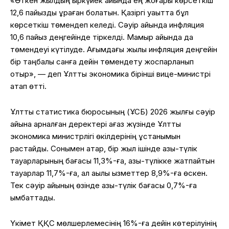
«Өткен жылдың қыркүйек айында ең жоғары көрсеткіш
12,6 пайызды құраған болатын. Қазіргі уақытта бұл
көрсеткіш төмендеп келеді. Сәуір айында инфляция
10,6 пайыз деңгейінде тіркелді. Мамыр айында да
төмендеуі күтілуде. Ағымдағы жылы инфляция деңгейін
бір таңбалы санға дейін төмендету жоспарланып
отыр», — деп Ұлттық экономика бірінші вице-министрі
атап өтті.
Ұлттық статистика бюросының (ҰСБ) 2026 жылғы сәуір
айына арналған деректері қағаз жүзінде Ұлттық
экономика министрлігі өкілдерінің ұстанымын
растайды. Сонымен қатар, бір жыл ішінде азық-түлік
тауарларының бағасы 11,3%-ға, азық-түлікке жатпайтын
тауарлар 11,7%-ға, ал ақылы қызметтер 8,9%-ға өскен.
Тек сәуір айының өзінде азық-түлік бағасы 0,7%-ға
қымбаттады.
Үкімет ҚҚС мөлшерлемесінің 16%-ға дейін көтерілуінің