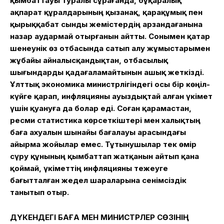
қымбаттауы туралы сұрағанда, бұқаралық
ақпарат құралдарының қызанақ, қарақұмық пен
қырыққабат сынды жемістердің арзандағанына
назар аудармай отырғанын айтты. Сонымен қатар
шенеунік өз отбасында сатып алу жұмыстарымен
жұбайы айналысқандықтан, отбасылық
шығындарды қадағаламайтынын ашық жеткізді.
Ұлттық экономика министрлігіндегі осы бір көңіл-
күйге қарап, инфляцияны ауыздықтай алған үкімет
үшін қуануға да болар еді. Соған қарамастан,
ресми статистика көрсеткіштері мен халықтың
баға ахуалын шынайы бағалауы арасындағы
айырма жойылар емес. Тұтынушылар тек өмір
сүру құнының қымбаттап жатқанын айтып қана
қоймай, үкіметтің инфляцияны тежеуге
бағытталған жедел шараларына сенімсіздік
танытып отыр.
ДҮКЕНДЕГІ БАҒА МЕН МИНИСТРЛЕР СӨЗІНІҢ