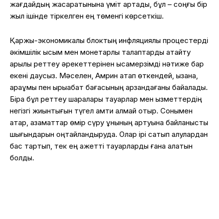
жағдайдың жақсаратынына үміт артады, бұл – соңғы бір
жыл ішінде тіркелген ең төменгі көрсеткіш.
Қаржы-экономикалық блоктың инфляциялық процестерді
әкімшілік қысым мен монетарлық талаптарды қатайту
арқылы реттеу әрекеттерінен қысқамерзімді нәтиже бар
екені даусыз. Мәселен, Амрин атап өткендей, қызанақ,
қарақұмық пен қырыққабат бағасының арзандағаны байқалады.
Бірақ бұл реттеу шаралары тауарлар мен қызметтердің
негізгі жиынтығын түгел қамти алмай отыр. Сонымен
қатар, азаматтар өмір сүру құнының артуына байланысты
шығындарын оңтайландыруда. Олар ірі сатып алулардан
бас тартып, тек ең қажетті тауарларды ғана алатын
болды.