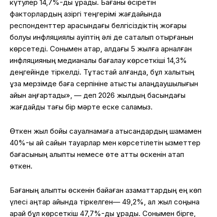
күтулер 14,7%-ды құрады. Бағаны өсіретін
факторлардың қазіргі теңгерімі жағдайында
респонденттер арасындағы белгісіздіктің жоғары
болуы инфляциялық қауіптің әлі де сақталып отырғанын
көрсетеді. Сонымен қатар, алдағы 5 жылға арналған
инфляцияның медианалық бағалау көрсеткіші 14,3%
деңгейінде тіркелді. Тұтастай алғанда, бұл халықтың
ұзақ мерзімде баға серпініне қатысты алаңдаушылығын
айқын аңғартады», — деп 2026 жылдың басындағы
жағдайды тағы бір мәрте еске саламыз.
Өткен жыл бойы сауалнамаға қатысқандардың шамамен
40%-ы ай сайын тауарлар мен көрсетілетін қызметтер
бағасының қалыпты немесе өте қатты өскенін атап
өткен.
Бағаның қалыпты өскенін байқаған азаматтардың ең көп
үлесі қаңтар айында тіркелген— 49,2%, ал жыл соңына
қарай бұл көрсеткіш 47,7%-ды құрады. Сонымен бірге,