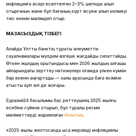
инфляцияға әсері есептелген 2–3% шегінде қалып
отырғанын және бұл бағаның күрт өсуіне алып келмеуі
тиіс екенін мәлімдеп отыр.
МАЗАСЫЗДЫҚ ТІЗБЕГІ
Алайда Ұлттық банктің тұрақты әлеуметтік
сауалнамалары мүлдем өзгеше жағдайды сипаттайды.
Өткен жылдың қорытындысы мен 2026 жылдың алғашқы
айларындағы зерттеу нәтижелері қоғамда үлкен күмән
бар екенін аңғартады — халық арасында баға өсіміне
қатысты қауіп әлі де жоғары.
Еуразия24 басылымы бас реттеушінің 2025 жылғы
есебіне сүйене отырып, бұл туралы ресми
мәліметтерді жариялаған
болатын
.
«2025 жылы желтоқсанда қысқа мерзімді инфляциялық