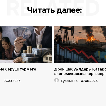
RELATED
Читать далее:
ие беруші түрмеге
Дрон шабуылдары Қазақ
экономикасына кері әсер
4
-
07.08.2026
Еуразия24
-
07.08.2026