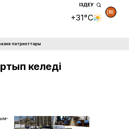
ІЗДЕУ
+31°C
разия патриоттары
ртып келеді
сым-