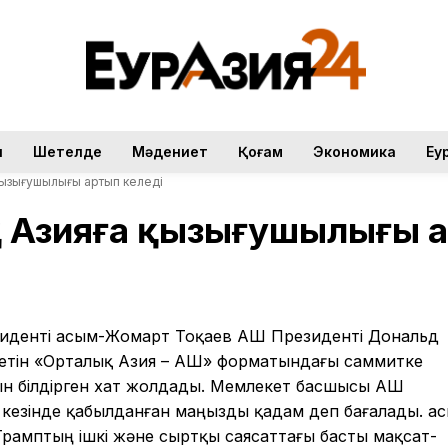
н
Шетелде
Мәдениет
Қоғам
Экономика
Еу
қызығушылығы артып келеді
 Азияға қызығушылығы а
зиденті Қасым-Жомарт Тоқаев АҚШ Президенті Дональд
етін «Орталық Азия – АҚШ» форматындағы саммитке
 білдірген хат жолдады. Мемлекет басшысы АҚШ
езінде қабылданған маңызды қадам деп бағалады. Қа
амптың ішкі және сыртқы саясаттағы басты мақсат-