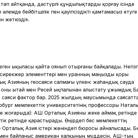
 Атап айтқанда, дәстүрлі құндылықтарды қорғау ісінде
лемде бейбітшілік пен қауіпсіздікті қамтамасыз етуге
 жеткізді».
ген ықыласы қайта оянып отырғаны байқалады. Негізг
р – сирекжер элементтері мен уранның маңызды қоры
лық Азияның геосаяси салмағы үлкен: жаһандық сауда
де оны Қытай мен Ресей ықпалынан алыстату ұжымдық Б
р саяси фактор бар. 2025 жылдың маусымында саясатт
бург мемлекеттік университетінің профессоры Наталь
ме жоғарыда): АҚШ Орталық Азияны жеке аймақ ретінде
стік ретінде қарастырады. Өңірдегі бес мемлекеттің
 Орталық Азия істері жөніндегі бюросы айналысады. 
мен байланыс американ халқының мүддесін, АҚШ-тың