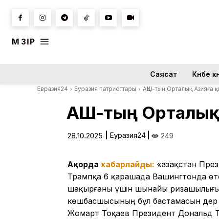
МӘЗІР
Саясат
Күнбе кү
Евразия24
Еуразия патриоттары
АҚШ-тың Орталық Азияға 
АҚШ-тың Орталық
|
Еуразия24
|
28.10.2025
249
Ақорда
хабарлайды:
«Қазақстан Пре
Трампқа 6 қарашада Вашингтонда өт
шақырғаны үшін шынайы ризашылығын
көшбасшысының бұл бастамасын дер к
Жомарт Тоқаев Президент Дональд Тр