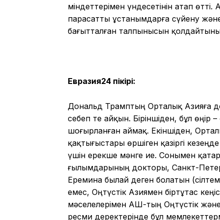
міндеттерімен үндесетінін атап өтті.
парасатты ұстанымдарға сүйену және ә
бағытталған талпынысын қолдайтынын
Евразия24 пікірі:
Дональд Трамптың Орталық Азияға де
себеп те айқын. Біріншіден, бұл өңі
шоғырланған аймақ. Екіншіден, Орта
қақтығыстары өршіген қазіргі кезең
үшін ерекше мәнге ие. Сонымен қата
ғылымдарының докторы, Санкт-Петер
Еремина былай деген болатын (сілте
емес, Оңтүстік Азиямен біртұтас кеңі
мәселелерімен АҚШ-тың Оңтүстік және
ресми деректерінде бұл мемлекеттер