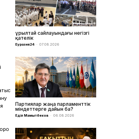
Құрылтай сайлауындағы негізгі
қателік
Еуразия24
-
07.08.2026
і
атыс
ану
Партиялар жаңа парламенттік
я
міндеттерге дайын ба?
Еділ Мамытбеков
-
06.08.2026
Бюро