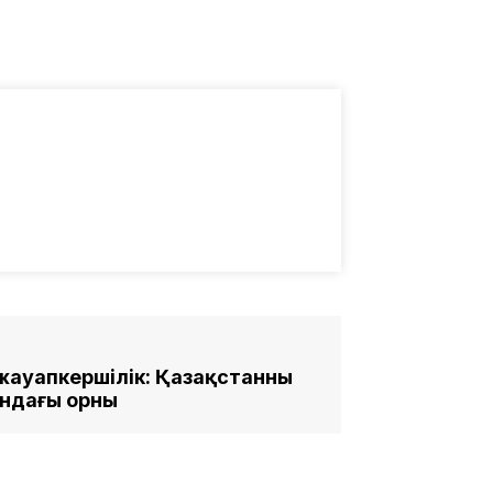
жауапкершілік: Қазақстанның
ндағы орны