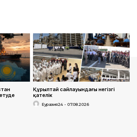
стан
Құрылтай сайлауындағы негізгі
 етуде
қателік
Еуразия24
-
07.08.2026