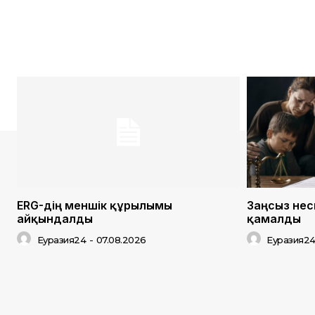
ERG-дің меншік құрылымы
Заңсыз нес
айқындалды
қамалды
Еуразия24
-
07.08.2026
Еуразия2