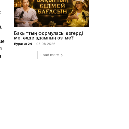
к
.
Бақыттың формуласы өзгерді
ме, әлде адамның өзі ме?
ше
Еуразия24
-
05.08.2026
я
ар
Load more