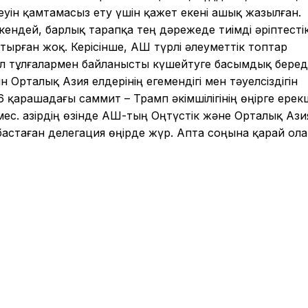
еуін қамтамасыз ету үшін қажет екені ашық жазылған.
ендей, барлық тарапқа тең дәрежеде тиімді әріптесті
ырған жоқ. Керісінше, АҚШ түрлі әлеуметтік топтар
 тұлғалармен байланысты күшейтуге басымдық береді
н Орталық Азия елдерінің егемендігі мен тәуелсіздігін
 қарашадағы саммит – Трамп әкімшілігінің өңірге ерек
с. Қазірдің өзінде АҚШ-тың Оңтүстік және Орталық Ази
астаған делегация өңірде жүр. Апта соңына қарай ол