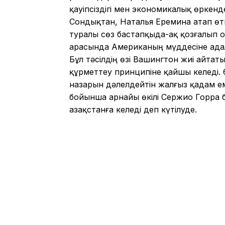
қауіпсіздігі мен экономикалық өркенд
Сондықтан, Наталья Еремина атап өтк
туралы сөз бастапқыда-ақ қозғалып от
арасында Американың мүддесіне адал
Бұл тәсілдің өзі Вашингтон жиі айтаты
құрметтеу принципіне қайшы келеді. 6
назарын дәлелдейтін жалғыз қадам еме
бойынша арнайы өкілі Сержио Горра б
Қазақстанға келеді деп күтілуде.