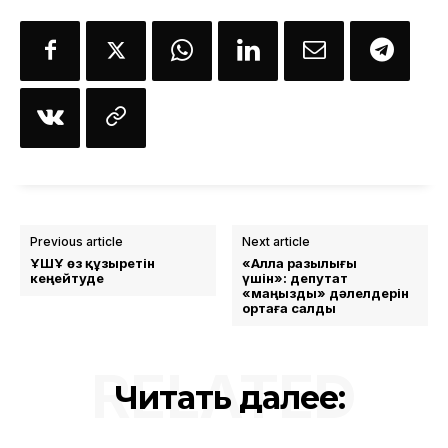
Previous article
Next article
ҰҚШҰ өз құзыретін
«Алла разылығы
кеңейтуде
үшін»: депутат
«маңызды» дәлелдерін
ортаға салды
RELATED
Читать далее: