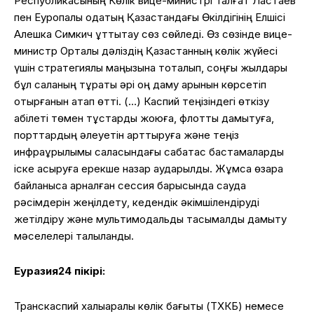
Республикасының Көлік вице-министрі Талғат Ластаев
пен Еуропалық одақтың Қазақстандағы Өкілдігінің Елшісі
Алешка Симкич құттықтау сөз сөйледі. Өз сөзінде вице-
министр Орталық дәліздің Қазақстанның көлік жүйесі
үшін стратегиялық маңызына тоқталып, соңғы жылдары
бұл саланың тұрақты әрі оң даму қарқынын көрсетіп
отырғанын атап өтті. (…) Каспий теңізіндегі өткізу
қабілеті төмен тұстарды жоюға, флотты дамытуға,
порттардың әлеуетін арттыруға және теңіз
инфрақұрылымы саласындағы сабақтас бастамаларды
іске асыруға ерекше назар аударылды. Жұмсақ өзара
байланысқа арналған сессия барысында сауда
рәсімдерін жеңілдету, кедендік әкімшілендіруді
жетілдіру және мультимодальды тасымалды дамыту
мәселелері талқыланды.
Еуразия24 пікірі:
Транскаспий халықаралық көлік бағыты (ТХКБ) немесе