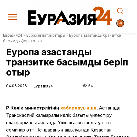
Евразия24
Еуразия патриоттары
Еуропа қазақстандық транзитке
басымдық беріп отыр
Еуропа қазақстандық
транзитке басымдық беріп
отыр
04.06.2026
54
Еуразия24
ҚР Көлік министрлігінің
хабарлауынша
,
Астанада
Транскаспий халықаралық көлік бағыты үйлестіру
платформасы аясында Үшінші қазақстандық ұлттық
семинар өтті. Іс-шараның ашылуында Қазақстан