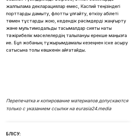
жалпылама декларациялар емес, Каспий теңізіндегі
порттарды дамыту, флотты ұлғайту, өткізу қабілеті
төмен тұстарды жою, кедендік рәсімдерді жаңғырту
және мультимодальды тасымалдар сияқты нақты
тәжірибелік мәселелердің талқылануы ерекше маңызға
ие. Бұл жобаның тұжырымдамалық кезеңнен іске асыру
сатысына толық көшкенін айғақтайды.
Перепечатка и копирование материалов допускаются
только с указанием ссылки на eurasia24.media
БӨЛІСУ: