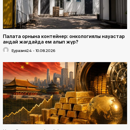
Палата орнына контейнер: онкологиялық науқастар
қандай жағдайда ем алып жүр?
Еуразия24
-
10.08.2026