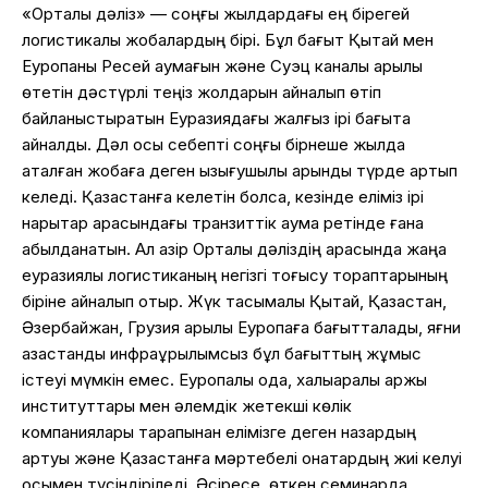
«Орталық дәліз» — соңғы жылдардағы ең бірегей
логистикалық жобалардың бірі. Бұл бағыт Қытай мен
Еуропаны Ресей аумағын және Суэц каналы арқылы
өтетін дәстүрлі теңіз жолдарын айналып өтіп
байланыстыратын Еуразиядағы жалғыз ірі бағытқа
айналды. Дәл осы себепті соңғы бірнеше жылда
аталған жобаға деген қызығушылық қарқынды түрде артып
келеді. Қазақстанға келетін болсақ, кезінде еліміз ірі
нарықтар арасындағы транзиттік аумақ ретінде ғана
қабылданатын. Ал қазір Орталық дәліздің арқасында жаңа
еуразиялық логистиканың негізгі тоғысу тораптарының
біріне айналып отыр. Жүк тасымалы Қытай, Қазақстан,
Әзербайжан, Грузия арқылы Еуропаға бағытталады, яғни
қазақстандық инфрақұрылымсыз бұл бағыттың жұмыс
істеуі мүмкін емес. Еуропалық одақ, халықаралық қаржы
институттары мен әлемдік жетекші көлік
компаниялары тарапынан елімізге деген назардың
артуы және Қазақстанға мәртебелі қонақтардың жиі келуі
осымен түсіндіріледі. Әсіресе, өткен семинарда