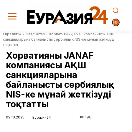
Евразия24
Жаңалықтар
Хорватияның JANAF компаниясы АҚШ
санкцияларына байланысты сербиялық NIS-ке мұнай жеткізуді
тоқтатты
Хорватияның JANAF
компаниясы АҚШ
санкцияларына
байланысты сербиялық
NIS-ке мұнай жеткізуді
тоқтатты
09.10.2025
196
Еуразия24