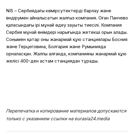
NIS – Сербиядағы көмірсутектерді барлау және
өндірумен айналысатын жалғыз компания. Оған Панчево
қаласындағы ірі мұнай өңдеу зауыты тиесілі. Компания
Сербия мұнай өнімдері нарығында жетекші орын алады.
Сонымен қатар оның жанармай құю станциялары Босния
және Герцеговина, Болгария және Румынияда
орналасқан. Жалпы алғанда, компанияның жанармай құю
желісі 400-ден астам станциядан тұрады.
Перепечатка и копирование материалов допускаются
только с указанием ссылки на eurasia24.media