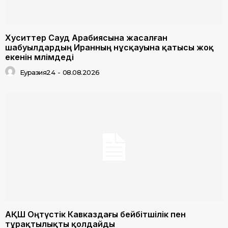
Хуситтер Сауд Арабиясына жасалған
шабуылдардың Иранның нұсқауына қатысы жоқ
екенін мәлімдеді
Еуразия24
-
08.08.2026
АҚШ Оңтүстік Кавказдағы бейбітшілік пен
тұрақтылықты қолдайды