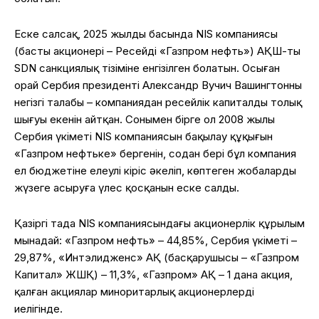
Еске салсақ, 2025 жылдың басында NIS компаниясы
(басты акционері – Ресейдің «Газпром нефть») АҚШ-тың
SDN санкциялық тізіміне енгізілген болатын. Осыған
орай Сербия президенті Александр Вучич Вашингтонның
негізгі талабы – компаниядан ресейлік капиталдың толық
шығуы екенін айтқан. Сонымен бірге ол 2008 жылы
Сербия үкіметі NIS компаниясын бақылау құқығын
«Газпром нефтьке» бергенін, содан бері бұл компания
ел бюджетіне елеулі кіріс әкеліп, көптеген жобаларды
жүзеге асыруға үлес қосқанын еске салды.
Қазіргі таңда NIS компаниясындағы акционерлік құрылым
мынадай: «Газпром нефть» – 44,85%, Сербия үкіметі –
29,87%, «Интэлидженс» АҚ (басқарушысы – «Газпром
Капитал» ЖШҚ) – 11,3%, «Газпром» АҚ – 1 дана акция,
қалған акциялар миноритарлық акционерлердің
иелігінде.