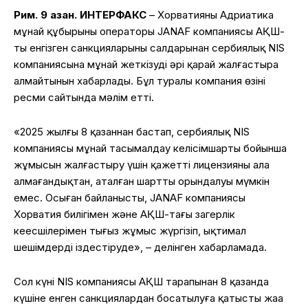
Рим. 9 қазан. ИНТЕРФАКС
– Хорватияның Адриатика
мұнай құбырының операторы JANAF компаниясы АҚШ-
тың енгізген санкцияларының салдарынан сербиялық NIS
компаниясына мұнай жеткізуді әрі қарай жалғастыра
алмайтынын хабарлады. Бұл туралы компания өзінің
ресми сайтында мәлім етті.
«2025 жылғы 8 қазаннан бастап, сербиялық NIS
компаниясы мұнай тасымалдау келісімшарты бойынша
жұмысын жалғастыру үшін қажетті лицензияны ала
алмағандықтан, аталған шарттың орындалуы мүмкін
емес. Осыған байланысты, JANAF компаниясы
Хорватия билігімен және АҚШ-тағы заңгерлік
кеңесшілерімен тығыз жұмыс жүргізіп, ықтимал
шешімдерді іздестіруде», – делінген хабарламада.
Сол күні NIS компаниясы АҚШ тарапынан 8 қазанда
күшіне енген санкциялардан босатылуға қатысты жаңа