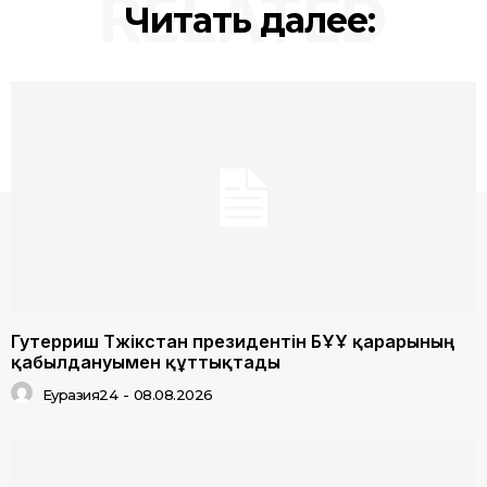
RELATED
Читать далее:
Гутерриш Тәжікстан президентін БҰҰ қарарының
қабылдануымен құттықтады
Еуразия24
-
08.08.2026