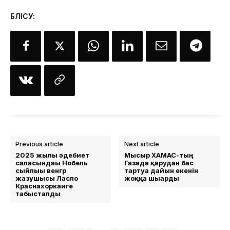
БӨЛІСУ:
Previous article
Next article
2025 жылғы әдебиет
Мысыр ХАМАС-тың
саласындағы Нобель
Газада қарудан бас
сыйлығы венгр
тартуға дайын екенін
жазушысы Ласло
жоққа шығарды
Краснахоркаиге
табысталды