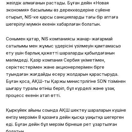
жеңілдік алмағанын растады. Бұған дейін «Новая
экономия» басылымы өз дереккөздеріне сүйене
отырып, NIS-ке қарсы санкциялардың тағы бір аптаға
шегерілуі мүмкін екенін хабарлаған болатын.
Сонымен қатар, NIS компаниясы жанар-жағармай
сатылымы мен жұмыс үдерісінің үзілмеуін қамтамасыз
ету үшін барлық қажетті шараларды қабылдағанын
мәлімдеді. Қазір компания Сербия үкіметімен,
серіктестерімен және акционерлерімен бірге
туындаған жағдайды еңсеру жолдарын қарастыруда.
Бұған қоса, АҚШ-тың Қаржы министрлігіне SDN тізімінен
шығару туралы өтініш беріп, бұл күрделі және ұзақ
процесс екенін атап өтті.
Қыркүйек айының соңында АҚШ шектеу шараларын күшіне
енгізу мерзімін 8 қазанға дейін қысқа уақытқа шегерген
еді. Бұған дейін бұл мерзім бірнеше рет ұзартылған
болатын.