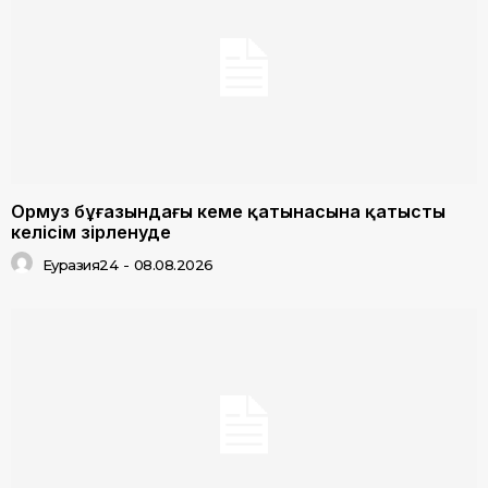
Ормуз бұғазындағы кеме қатынасына қатысты
келісім әзірленуде
Еуразия24
-
08.08.2026