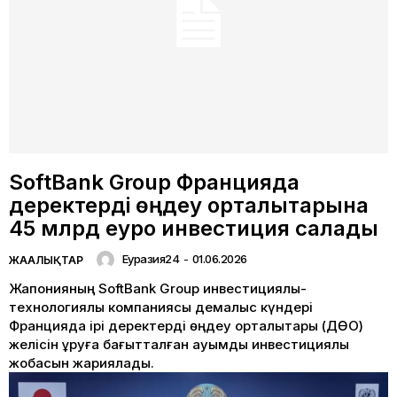
SoftBank Group Францияда
деректерді өңдеу орталықтарына
45 млрд еуро инвестиция салады
Еуразия24
-
01.06.2026
ЖАҢАЛЫҚТАР
Жапонияның SoftBank Group инвестициялық-
технологиялық компаниясы демалыс күндері
Францияда ірі деректерді өңдеу орталықтары (ДӨО)
желісін құруға бағытталған ауқымды инвестициялық
жобасын жариялады.