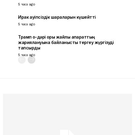
5 часа ago
Ирак қауіпсіздік шараларын күшейтті
5 часа ago
Трамп оқ-дәрі қоры жайлы ақпараттың
жариялануына байланысты тергеу жүргізуді
тапсырды
5 часа ago