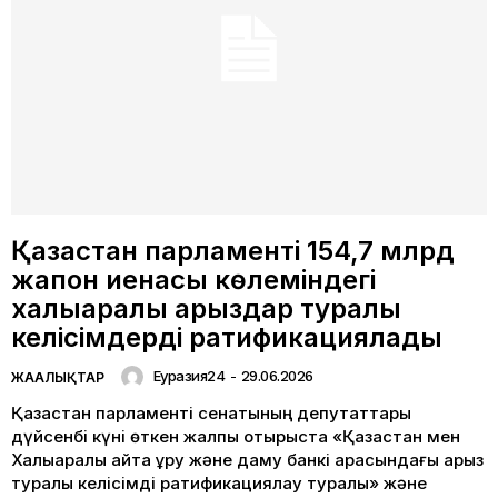
Қазақстан парламенті 154,7 млрд
жапон иенасы көлеміндегі
халықаралық қарыздар туралы
келісімдерді ратификациялады
Еуразия24
-
29.06.2026
ЖАҢАЛЫҚТАР
Қазақстан парламенті сенатының депутаттары
дүйсенбі күні өткен жалпы отырыста «Қазақстан мен
Халықаралық қайта құру және даму банкі арасындағы қарыз
туралы келісімді ратификациялау туралы» және