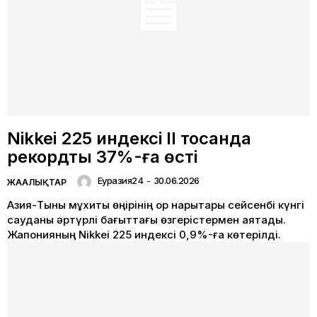
Nikkei 225 индексі II тоқсанда
рекордтық 37%-ға өсті
Еуразия24
-
30.06.2026
ЖАҢАЛЫҚТАР
Азия-Тынық мұхиты өңірінің қор нарықтары сейсенбі күнгі
сауданы әртүрлі бағыттағы өзгерістермен аяқтады.
Жапонияның Nikkei 225 индексі 0,9%-ға көтерілді.