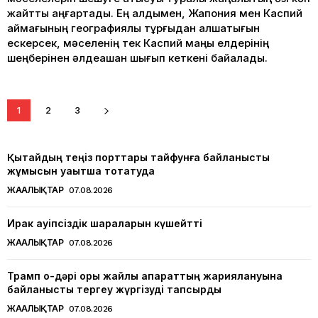
жайтты аңғартады. Ең алдымен, Жапония мен Каспий
аймағының географиялық тұрғыдан алшақтығын
ескерсек, мәселенің тек Каспий маңы елдерінің
шеңберінен әлдеқашан шығып кеткені байқалады.
1
2
3
Қытайдың теңіз порттары тайфунға байланысты
жұмысын уақытша тоқтатуда
ЖАҢАЛЫҚТАР
07.08.2026
Ирак қауіпсіздік шараларын күшейтті
ЖАҢАЛЫҚТАР
07.08.2026
Трамп оқ-дәрі қоры жайлы ақпараттың жариялануына
байланысты тергеу жүргізуді тапсырды
ЖАҢАЛЫҚТАР
07.08.2026