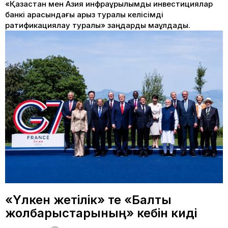
«Қазақстан мен Азия инфрақұрылымдық инвестициялар
банкі арасындағы қарыз туралы келісімді
ратификациялау туралы» заңдарды мақұлдады.
«Үлкен жетілік» те «Балтық
жолбарыстарының» кебін киді