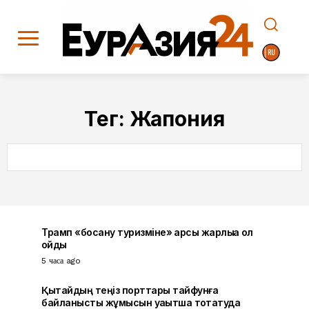
Тег:
Жапония
SEARCH
Трамп «босану туризміне» қарсы жарлыққа қол
қойды
5 часа ago
Қытайдың теңіз порттары тайфунға
байланысты жұмысын уақытша тоқтатуда