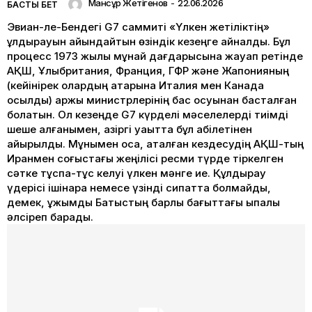
Мансұр Жетігенов
-
22.06.2026
БАСТЫ БЕТ
Эвиан-ле-Бендегі G7 саммиті «Үлкен жетіліктің»
құлдырауын айқындайтын өзіндік кезеңге айналды. Бұл
процесс 1973 жылы мұнай дағдарысына жауап ретінде
АҚШ, Ұлыбритания, Франция, ГФР және Жапонияның
(кейінірек олардың қатарына Италия мен Канада
қосылды) қаржы министрлерінің бас қосуынан басталған
болатын. Ол кезеңде G7 күрделі мәселелерді тиімді
шеше алғанымен, қазіргі уақытта бұл қабілетінен
айырылды. Мұнымен қоса, аталған кездесудің АҚШ-тың
Иранмен соғыстағы жеңілісі ресми түрде тіркелген
сәтке тұспа-тұс келуі үлкен мәнге ие. Құлдырау
үдерісі ішінара немесе үзінді сипатта болмайды,
демек, ұжымдық Батыстың барлық бағыттағы ықпалы
әлсіреп барады.