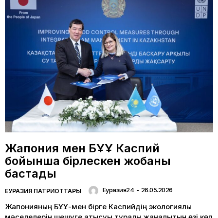
Жапония мен БҰҰ Каспий
бойынша бірлескен жобаны
бастады
Еуразия24
-
26.05.2026
ЕУРАЗИЯ ПАТРИОТТАРЫ
Жапонияның БҰҰ-мен бірге Каспийдің экологиялық
мәселелерін шешуге қатысуы туралы жаңалықтың өзі көп