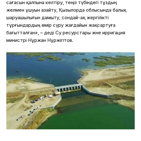
сағасын қалпына келтіру, теңіз түбіндегі тұздың
желмен ұшуын азайту, Қызылорда облысында балық
шаруашылығын дамыту, сондай-ақ жергілікті
тұрғындардың өмір сүру жағдайын жақсартуға
бағытталған», – деді Су ресурстары және ирригация
министрі Нұржан Нұржігітов.