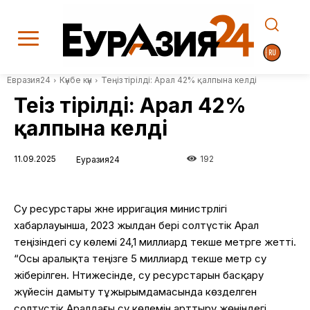
Евразия24
Күнбе күн
Теңіз тірілді: Арал 42% қалпына келді
Теңіз тірілді: Арал 42%
қалпына келді
11.09.2025
192
Еуразия24
Су ресурстары және ирригация министрлігі
хабарлауынша, 2023 жылдан бері солтүстік Арал
теңізіндегі су көлемі 24,1 миллиард текше метрге жетті.
“Осы аралықта теңізге 5 миллиард текше метр су
жіберілген. Нәтижесінде, су ресурстарын басқару
жүйесін дамыту тұжырымдамасында көзделген
солтүстік Аралдағы су көлемін арттыру жөніндегі