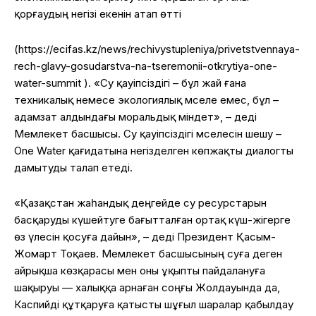
қорғаудың негізі екенін атап өтті
(https://ecifas.kz/news/rechivystupleniya/privetstvennaya-
rech-glavy-gosudarstva-na-tseremonii-otkrytiya-one-
water-summit ). «Су қауіпсіздігі – бұл жай ғана
техникалық немесе экологиялық мәселе емес, бұл –
адамзат алдындағы моральдық міндет», – деді
Мемлекет басшысы. Су қауіпсіздігі мәселесін шешу –
One Water қағидатына негізделген көпжақты диалогты
дамытуды талап етеді.
«Қазақстан жаһандық деңгейде су ресурстарын
басқаруды күшейтуге бағытталған ортақ күш-жігерге
өз үлесін қосуға дайын», – деді Президент Қасым-
Жомарт Тоқаев. Мемлекет басшысының суға деген
айрықша көзқарасы мен оны ұқыпты пайдалануға
шақыруы — халыққа арнаған соңғы Жолдауында да,
Каспийді құтқаруға қатысты шұғыл шаралар қабылдау