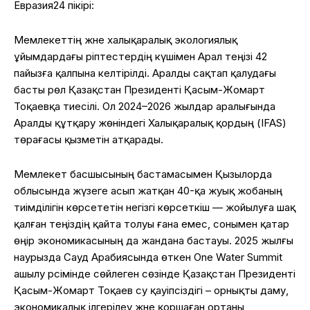
Евразия24 пікірі:
Мемлекеттің және халықаралық экологиялық
ұйымдардағы әріптестердің күшімен Арал теңізі 42
пайызға қалпына келтірілді. Аралды сақтап қалудағы
басты рөл Қазақстан Президенті Қасым-Жомарт
Тоқаевқа тиесілі. Ол 2024–2026 жылдар аралығында
Аралды құтқару жөніндегі Халықаралық қордың (IFAS)
төрағасы қызметін атқарады.
Мемлекет басшысының бастамасымен Қызылорда
облысында жүзеге асып жатқан 40-қа жуық жобаның
тиімділігін көрсететін негізгі көрсеткіш — жойылуға шақ
қалған теңіздің қайта толуы ғана емес, сонымен қатар
өңір экономикасының да жандана бастауы. 2025 жылғы
наурызда Сауд Арабиясында өткен One Water Summit
ашылу рәсімінде сөйлеген сөзінде Қазақстан Президенті
Қасым-Жомарт Тоқаев су қауіпсіздігі – орнықты даму,
экономикалық ілгерілеу және қоршаған ортаны