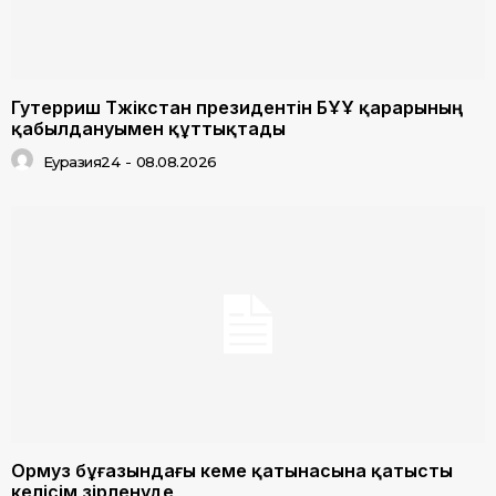
Гутерриш Тәжікстан президентін БҰҰ қарарының
қабылдануымен құттықтады
Еуразия24
-
08.08.2026
Ормуз бұғазындағы кеме қатынасына қатысты
келісім әзірленуде