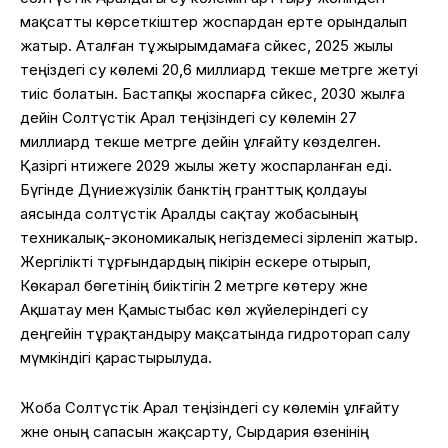
мақсатты көрсеткіштер жоспардан ерте орындалып
жатыр. Аталған тұжырымдамаға сәйкес, 2025 жылы
теңіздегі су көлемі 20,6 миллиард текше метрге жетуі
тиіс болатын. Бастапқы жоспарға сәйкес, 2030 жылға
дейін Солтүстік Арал теңізіндегі су көлемін 27
миллиард текше метрге дейін ұлғайту көзделген.
Қазіргі нәтижеге 2029 жылы жету жоспарланған еді.
Бүгінде Дүниежүзілік банктің гранттық қолдауы
аясында солтүстік Аралды сақтау жобасының
техникалық-экономикалық негіздемесі әзірленіп жатыр.
Жергілікті тұрғындардың пікірін ескере отырып,
Көкарал бөгетінің биіктігін 2 метрге көтеру және
Ақшатау мен Қамыстыбас көл жүйелеріндегі су
деңгейін тұрақтандыру мақсатында гидроторап салу
мүмкіндігі қарастырылуда.
Жоба Солтүстік Арал теңізіндегі су көлемін ұлғайту
және оның сапасын жақсарту, Сырдария өзенінің