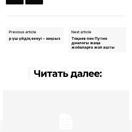
Previous article
Next article
Әр үш үйдің екеуі – заңсыз
Тоқаев пен Путин
диалогы жаңа
жобаларға жол ашты
RELATED
Читать далее: