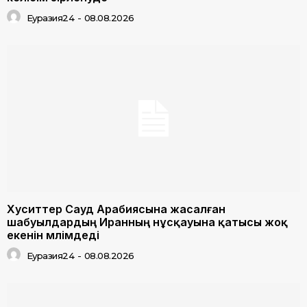
Еуразия24
-
08.08.2026
Хуситтер Сауд Арабиясына жасалған
шабуылдардың Иранның нұсқауына қатысы жоқ
екенін мәлімдеді
Еуразия24
-
08.08.2026