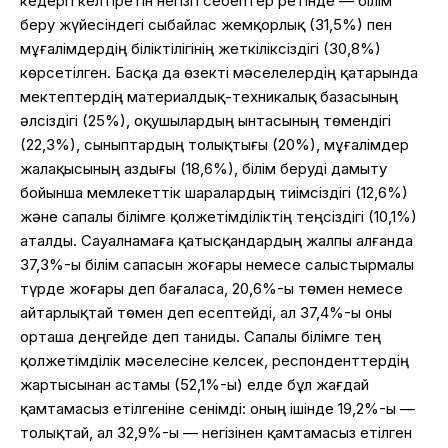
кедергі келтіретін негізгі себептер ретінде — білім
беру жүйесіндегі сыбайлас жемқорлық (31,5%) пен
мұғалімдердің біліктілігінің жеткіліксіздігі (30,8%)
көрсетілген. Басқа да өзекті мәселелердің қатарында
мектептердің материалдық-техникалық базасының
әлсіздігі (25%), оқушылардың ынтасының төмендігі
(22,3%), сыныптардың толықтығы (20%), мұғалімдер
жалақысының аздығы (18,6%), білім беруді дамыту
бойынша мемлекеттік шаралардың тиімсіздігі (12,6%)
және сапалы білімге қолжетімділіктің теңсіздігі (10,1%)
аталды. Сауалнамаға қатысқандардың жалпы алғанда
37,3%-ы білім сапасын жоғары немесе салыстырмалы
түрде жоғары деп бағаласа, 20,6%-ы төмен немесе
айтарлықтай төмен деп есептейді, ал 37,4%-ы оны
орташа деңгейде деп таниды. Сапалы білімге тең
қолжетімділік мәселесіне келсек, респонденттердің
жартысынан астамы (52,1%-ы) елде бұл жағдай
қамтамасыз етілгеніне сенімді: оның ішінде 19,2%-ы —
толықтай, ал 32,9%-ы — негізінен қамтамасыз етілген