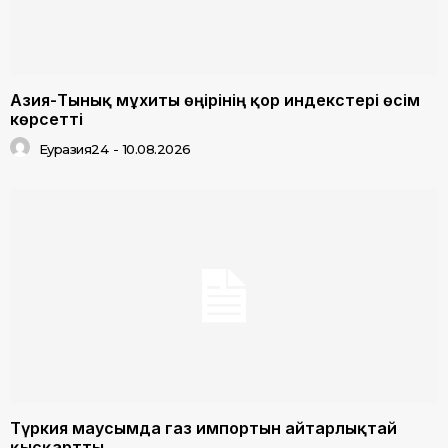
Азия-Тынық мұхиты өңірінің қор индекстері өсім
көрсетті
Еуразия24
-
10.08.2026
Түркия маусымда газ импортын айтарлықтай
қысқартты