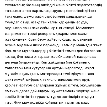
техникалық базаның әлсіздігі және білікті педагогтердің
тапшылығы тек қаржыландырудың жеткіліксіздігінен
ғана емес, демографиялық өсімнің салдарынан да
туындап отыр. Қазақстан халқы қарқынды өсуде,
оқушылар саны жыл сайын артып келеді. Мемлекет
жаңа мектептерді рекордтық қарқынмен салып
жатқанымен, білім беру жүйесі оқушылар санының
өсуіне әрдайым ілесе бермейді. Тағы бір маңызды жайт
бар. Қоғам мұғалімдердің біліктілігі төмен деп бағалаған
кезде, бұл педагогтардың кәсіби деңгейі нашарлады
дегенді білдірмейді. Көп жағдайда бұл қоғамның
талаптары мен күтулерінің артуын көрсетеді. Қазіргі
мұғалім оқулықтағы материалды түсіндірумен ғана
шектелмей, цифрлық технологияларды меңгеруі,
қабілеті әртүрлі балалармен жұмыс істеуі, оқушыларды
емтихандарға дайындауы, құжаттаманы жүргізуі және
кәсіби біліктілігін тұрақты түрде жетілдіріп отыруы
тиіс. Яғни мамандыққа қойылатын талаптар кадр