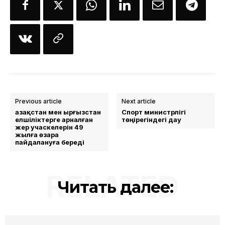
Previous article
Next article
Қазақстан мен Қырғызстан
Спорт министрлігі
елшіліктерге арналған
төңірегіндегі дау
жер учаскелерін 49
жылға өзара
пайдалануға береді
RELATED
Читать далее: