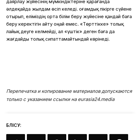
даярлау жүйесінің мүмкіндіктеріне қарағанда
әлдеқайда жылдам өсіп келеді. Қоғамдық пікірге сүйене
отырып, еліміздің орта білім беру жүйесіне қандай баға
беру керектігін айту оңай емес. «Төрттікке» толық
лайық деуге келмейді, ал «үштік» деген баға да
жағдайды толық сипаттамайтындай көрінеді.
Перепечатка и копирование материалов допускаются
только с указанием ссылки на eurasia24.media
БӨЛІСУ: