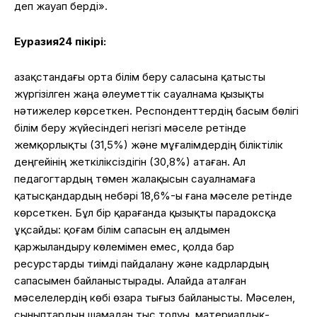
деп жауап берді».
Еуразия24 пікірі:
Қазақстандағы орта білім беру саласына қатысты
жүргізілген жаңа әлеуметтік сауалнама қызықты
нәтижелер көрсеткен. Респонденттердің басым бөлігі
білім беру жүйесіндегі негізгі мәселе ретінде
жемқорлықты (31,5%) және мұғалімдердің біліктілік
деңгейінің жеткіліксіздігін (30,8%) атаған. Ал
педагогтардың төмен жалақысын сауалнамаға
қатысқандардың небәрі 18,6%-ы ғана мәселе ретінде
көрсеткен. Бұл бір қарағанда қызықты парадоксқа
ұқсайды: қоғам білім сапасын ең алдымен
қаржыландыру көлемімен емес, қолда бар
ресурстарды тиімді пайдалану және кадрлардың
сапасымен байланыстырады. Алайда аталған
мәселелердің көбі өзара тығыз байланысты. Мәселен,
сыныптардың шамадан тыс толуы, материалдық-