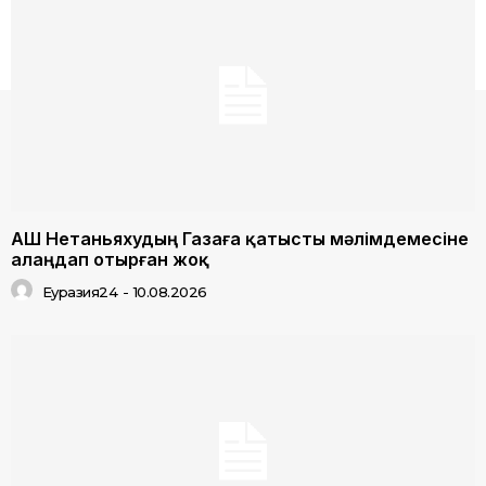
АҚШ Нетаньяхудың Газаға қатысты мәлімдемесіне
алаңдап отырған жоқ
Еуразия24
-
10.08.2026