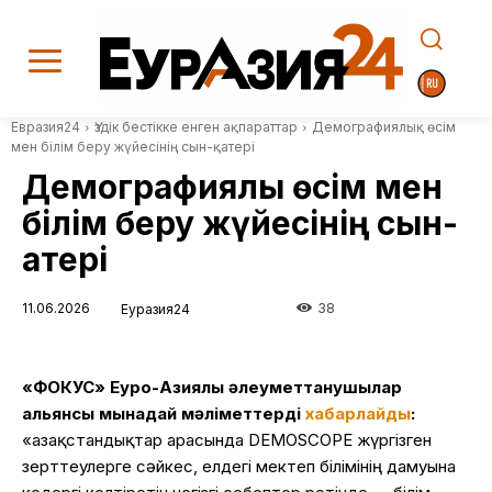
Евразия24
Үздік бестікке енген ақпараттар
Демографиялық өсім
мен білім беру жүйесінің сын-қатері
Демографиялық өсім мен
білім беру жүйесінің сын-
қатері
11.06.2026
38
Еуразия24
«ФОКУС» Еуро-Азиялық әлеуметтанушылар
альянсы мынадай мәліметтерді
хабарлайды
:
«Қазақстандықтар арасында DEMOSCOPE жүргізген
зерттеулерге сәйкес, елдегі мектеп білімінің дамуына