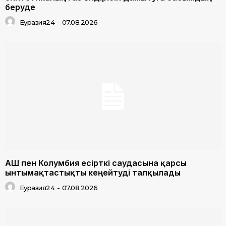
беруде
Еуразия24
-
07.08.2026
АҚШ пен Колумбия есірткі саудасына қарсы
ынтымақтастықты кеңейтуді талқылады
Еуразия24
-
07.08.2026