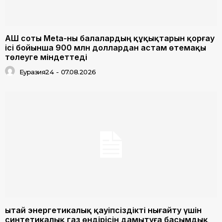
АҚШ соты Meta-ны балалардың құқықтарын қорғау
ісі бойынша 900 млн доллардан астам өтемақы
төлеуге міндеттеді
Еуразия24
-
07.08.2026
Қытай энергетикалық қауіпсіздікті нығайту үшін
синтетикалық газ өндірісін дамытуға басымдық