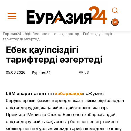
Евразия24
Үздік бестікке енген ақпараттар
Еңбек қауіпсіздігі
тарифтерді өзгертеді
Еңбек қауіпсіздігі
тарифтерді өзгертеді
05.06.2026
53
Еуразия24
LSM ақпарат агенттігі
хабарлайды
:
«Жұмыс
берушілер үшін қызметкерлерді жазатайым оқиғалардан
сақтандырудың жаңа жүйесі дайындалып жатыр.
Премьер-Министр Олжас Бектенов хабарлағандай,
сақтандыру сыйлықақысының белгіленген ең төменгі
мөлшерінен неғұрлым икемді тарифтік модельге көшу