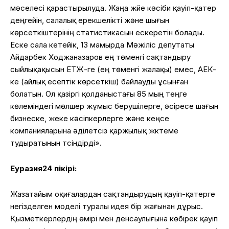
мәселесі қарастырылуда. Жаңа жүйе кәсіби қауіп-қатер
деңгейін, салалық ерекшелікті және шығын
көрсеткіштерінің статистикасын ескеретін болады.
Еске сала кетейік, 13 мамырда Мәжіліс депутаты
Айдарбек Ходжаназаров ең төменгі сақтандыру
сыйлықақысын ЕТЖ-ге (ең төменгі жалақы) емес, АЕК-
ке (айлық есептік көрсеткіш) байлауды ұсынған
болатын. Ол қазіргі қолданыстағы 85 мың теңге
көлеміндегі мөлшер жұмыс берушілерге, әсіресе шағын
бизнеске, жеке кәсіпкерлерге және кеңсе
компанияларына әділетсіз қаржылық жүктеме
тудыратынын түсіндірді».
Еуразия24 пікірі:
Жазатайым оқиғалардан сақтандырудың қауіп-қатерге
негізделген моделі туралы идея бір жағынан дұрыс.
Қызметкерлердің өмірі мен денсаулығына көбірек қауіп