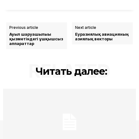
Previous article
Next article
Ауыл шаруашылығы
Еуразиялық авиацияның
қызметіндегі ұшқышсыз
азиялық векторы
аппараттар
RELATED
Читать далее: