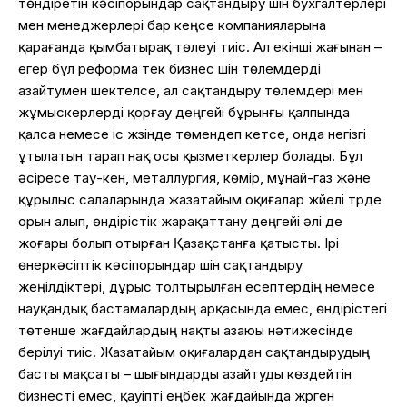
төндіретін кәсіпорындар сақтандыру үшін бухгалтерлері
мен менеджерлері бар кеңсе компанияларына
қарағанда қымбатырақ төлеуі тиіс. Ал екінші жағынан –
егер бұл реформа тек бизнес үшін төлемдерді
азайтумен шектелсе, ал сақтандыру төлемдері мен
жұмыскерлерді қорғау деңгейі бұрынғы қалпында
қалса немесе іс жүзінде төмендеп кетсе, онда негізгі
ұтылатын тарап нақ осы қызметкерлер болады. Бұл
әсіресе тау-кен, металлургия, көмір, мұнай-газ және
құрылыс салаларында жазатайым оқиғалар жүйелі түрде
орын алып, өндірістік жарақаттану деңгейі әлі де
жоғары болып отырған Қазақстанға қатысты. Ірі
өнеркәсіптік кәсіпорындар үшін сақтандыру
жеңілдіктері, дұрыс толтырылған есептердің немесе
науқандық бастамалардың арқасында емес, өндірістегі
төтенше жағдайлардың нақты азаюы нәтижесінде
берілуі тиіс. Жазатайым оқиғалардан сақтандырудың
басты мақсаты – шығындарды азайтуды көздейтін
бизнесті емес, қауіпті еңбек жағдайында жүрген