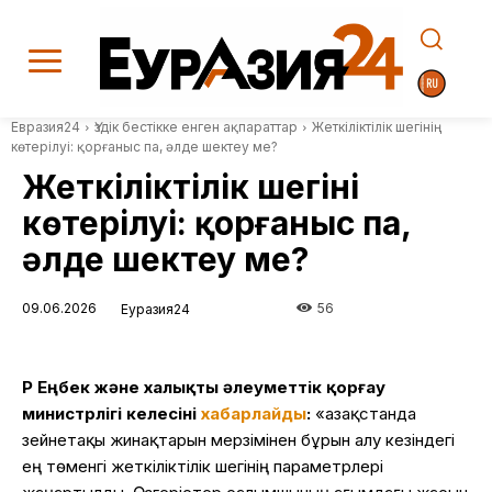
Евразия24
Үздік бестікке енген ақпараттар
Жеткіліктілік шегінің
көтерілуі: қорғаныс па, әлде шектеу ме?
Жеткіліктілік шегінің
көтерілуі: қорғаныс па,
әлде шектеу ме?
09.06.2026
56
Еуразия24
ҚР Еңбек және халықты әлеуметтік қорғау
министрлігі келесіні
хабарлайды
:
«Қазақстанда
зейнетақы жинақтарын мерзімінен бұрын алу кезіндегі
ең төменгі жеткіліктілік шегінің параметрлері