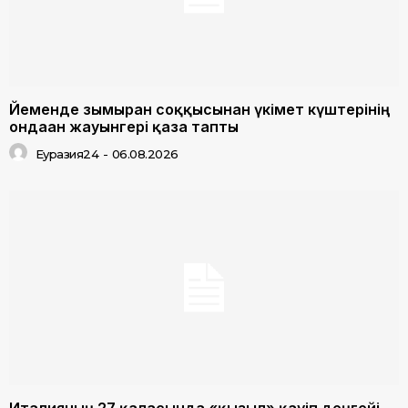
Йеменде зымыран соққысынан үкімет күштерінің
ондаған жауынгері қаза тапты
Еуразия24
-
06.08.2026
Италияның 27 қаласында «қызыл» қауіп деңгейі