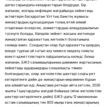
деген сарындағы көзқарастарын білдіруде. Бір
жағынан, жоғары инфляция жағдайында зейнетақы
активтерін басқаратын Ұлттық банктің жұмысы
жинақтардың құнсыздануын толық өтей алмай
отырғанын ескерсек, азаматтардың алаңдаушылығын
түсінуге болады. Көпшілік зейнет жасына жеткенде
жинақталған қаражаттың жеткілікті болатынына
сенімді емес. Сондықтан олар бұл қаражатты қазірдің
өзінде тұрғын үй сатып алу немесе емделу сияқты
өзекті қажеттіліктерге пайдаланғысы келеді. Екінші
жағынан, БЖЗҚ салымшыларының шамамен жартысының
зейнетақы аударымдары соншалықты төмен
болғандықтан, олар жеткіліктілік шектері соңғы рет
көтерілгенге дейін де жинақтарын мерзімінен бұрын
ала алмайтын еді. Анықтама ретінде айта кетсек, 2026
жылғы 1 қаңтардағы жағдай бойынша (яғни жеткіліктілік
шектері көтерілгенге дейін) БЖЗҚ-дағы 12 миллионнан
астам салымшының тек 805 мыңы ғана жинақтарының