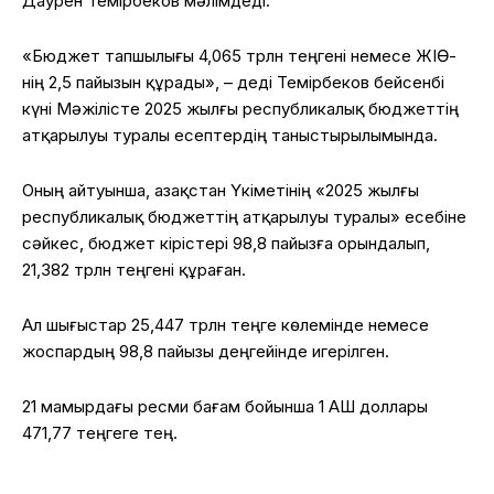
Даурен Темірбеков мәлімдеді.
«Бюджет тапшылығы 4,065 трлн теңгені немесе ЖІӨ-
нің 2,5 пайызын құрады», – деді Темірбеков бейсенбі
күні Мәжілісте 2025 жылғы республикалық бюджеттің
атқарылуы туралы есептердің таныстырылымында.
Оның айтуынша, Қазақстан Үкіметінің «2025 жылғы
республикалық бюджеттің атқарылуы туралы» есебіне
сәйкес, бюджет кірістері 98,8 пайызға орындалып,
21,382 трлн теңгені құраған.
Ал шығыстар 25,447 трлн теңге көлемінде немесе
жоспардың 98,8 пайызы деңгейінде игерілген.
21 мамырдағы ресми бағам бойынша 1 АҚШ доллары
471,77 теңгеге тең.