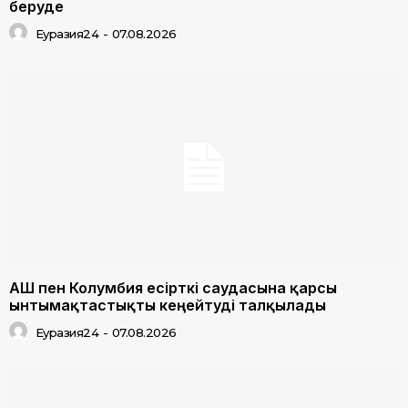
беруде
Еуразия24
-
07.08.2026
АҚШ пен Колумбия есірткі саудасына қарсы
ынтымақтастықты кеңейтуді талқылады
Еуразия24
-
07.08.2026