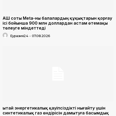
АҚШ соты Meta-ны балалардың құқықтарын қорғау
ісі бойынша 900 млн доллардан астам өтемақы
төлеуге міндеттеді
Еуразия24
-
07.08.2026
Қытай энергетикалық қауіпсіздікті нығайту үшін
синтетикалық газ өндірісін дамытуға басымдық