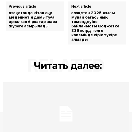
Previous article
Next article
Қазақстанда кітап оқу
Қазақстан 2025 жылы
мәдениетін дамытуға
мұнай бағасының
арналған бірқатар шара
төмендеуіне
жүзеге асырылады
байланысты бюджетке
336 млрд теңге
көлемінде кіріс түсіре
алмады
RELATED
Читать далее: