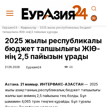
Евразия24
Жаңалықтар
2025 жылы республикалық бюджет
тапшылығы ЖІӨ-нің 2,5 пайызын құрады
2025 жылы республикалық
бюджет тапшылығы ЖІӨ-
нің 2,5 пайызын құрады
21.05.2026
46
Еуразия24
Астана. 21 мамыр. ИНТЕРФАКС-ҚАЗАҚСТАН
— 2025
жылы Қазақстанның республикалық бюджет тапшылығы
жалпы ішкі өнімнің 2,5 пайызына тең болды. Бұл
шамамен 4,065 трлн теңгені құрайды. Бұл туралы