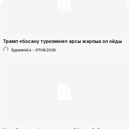
Трамп «босану туризміне» қарсы жарлыққа қол қойды
Еуразия24
-
07.08.2026