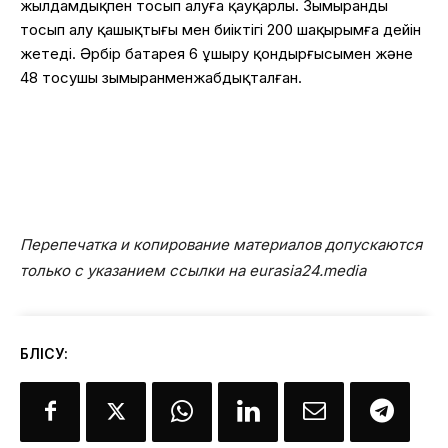
жылдамдықпен
тосып
алуға
қауқарлы
.
Зымыранды
тосып
алу
қашықтығы
мен
биіктігі
200
шақырымға
дейін
жетеді
.
Әрбір
батарея 6
ұшыру
қондырғысымен
және
48
тосушы
зымыранмен
жабдықталған
.
Перепечатка и копирование материалов допускаются
только с указанием ссылки на eurasia24.media
БӨЛІСУ: