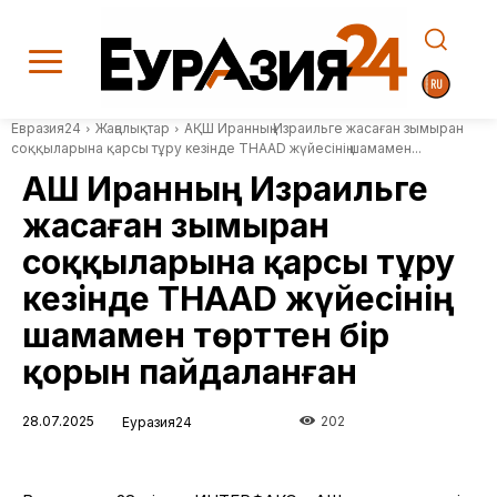
Евразия24
Жаңалықтар
АҚШ Иранның Израильге жасаған зымыран
соққыларына қарсы тұру кезінде THAAD жүйесінің шамамен...
АҚШ Иранның Израильге
жасаған зымыран
соққыларына қарсы тұру
кезінде THAAD жүйесінің
шамамен төрттен бір
қорын пайдаланған
28.07.2025
202
Еуразия24