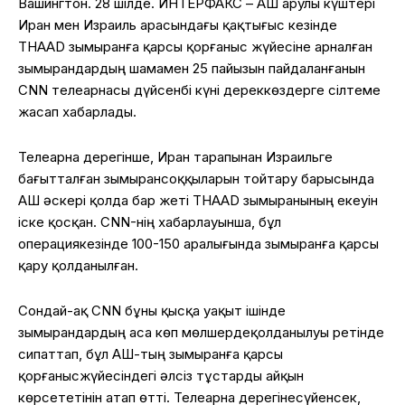
Вашингтон
. 28
шілде
. ИНТЕРФАКС – АҚШ
Қарулы
күштері
Иран
мен
Израиль
арасындағы
қақтығыс
кезінде
THAAD
зымыранға
қарсы
қорғаныс
жүйесіне
арналған
зымырандардың
шамамен
25
пайызын
пайдаланғанын
CNN
телеарнасы
дүйсенбі
күні
дереккө
здерге
сілтеме
жасап
хабарлады
.
Телеарна
дерегінше
,
Иран
тарапынан
Израильге
бағытталған
зымыран
соққыларын
тойтару
барысында
АҚШ
әскері
қолда
бар
жеті
THAAD
зымыранының
екеуін
іске
қосқан
. CNN-
нің
хабарлауынша
,
бұл
операция
кезінде
100-150
аралығында
зы
мыранға
қарсы
қару
қолданылған
.
Сондай-ақ
CNN
бұны
қысқа
уақыт
ішінде
зымырандардың
аса
көп
мөлшерде
қолданылуы
ретінде
сипаттап
,
бұл
АҚШ-
тың
зымыранға
қарсы
қорғаныс
жүйесіндегі
әлсіз
тұстарды
айқын
көрсететінін
атап
өтті
.
Телеарна
дерегіне
сүйенсек
,