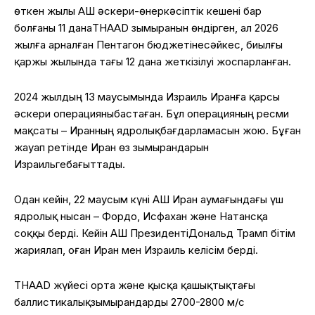
өткен
жылы
АҚШ
әскери-өнеркәсіптік
кешені
бар
болғаны
11
дана
THAAD
зымыранын
өндірген
,
ал
2026
жылға
арналған
Пентагон
бюджетіне
сәйкес
,
биылғы
қаржы
жылында
тағы
12
дан
а
жеткізілуі
жоспарланған
.
2024
жылдың
13
маусымында
Израиль
Иранға
қарсы
әскери
операцияны
бастаған
.
Бұл
операцияның
ресми
мақсаты
–
Иранның
ядролық
бағдарламасын
жою
.
Бұған
жауап
ретінде
Иран
өз
зы
мырандарын
Израильге
бағыттады
.
Одан
кейін
, 22
маусым
күні
АҚШ Иран
аумағындағы
үш
ядролық
нысан
–
Фордо
, Исфахан
және
Натансқа
соққы
берді
.
Кейін
АҚШ
Президенті
Дональд Трамп
бітім
жариялап
,
оған
Иран мен Израиль
келісім
берді
.
THAAD
жүйесі
орта
және
қысқа
қашықтықтағы
баллистикалық
зымырандарды
2700-2800 м/с