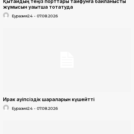
Қытайдың теңіз порттары тайфунға байланысты
жұмысын уақытша тоқтатуда
Еуразия24
-
07.08.2026
Ирак қауіпсіздік шараларын күшейтті
Еуразия24
-
07.08.2026