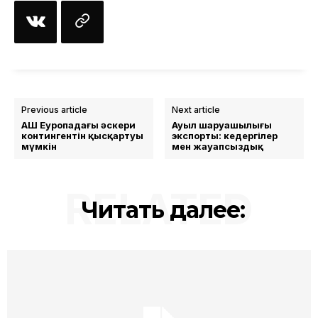
Previous article
Next article
АҚШ Еуропадағы әскери
Ауыл шаруашылығы
контингентін қысқартуы
экспорты: кедергілер
мүмкін
мен жауапсыздық
RELATED
Читать далее: