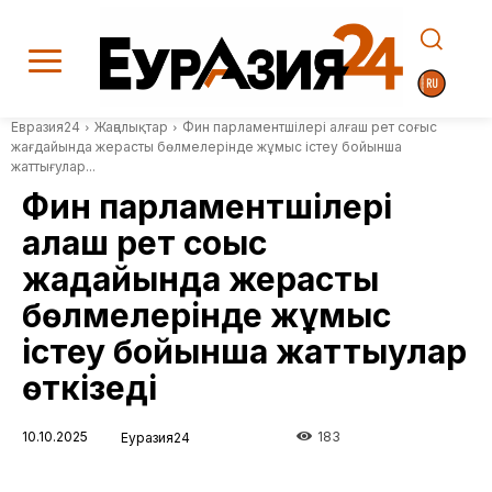
Евразия24
Жаңалықтар
Фин парламентшілері алғаш рет соғыс
жағдайында жерасты бөлмелерінде жұмыс істеу бойынша
жаттығулар...
Фин парламентшілері
алғаш рет соғыс
жағдайында жерасты
бөлмелерінде жұмыс
істеу бойынша жаттығулар
өткізеді
10.10.2025
183
Еуразия24