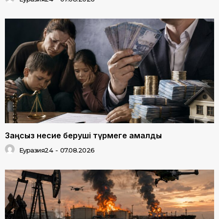
Заңсыз несие беруші түрмеге қамалды
Еуразия24
-
07.08.2026