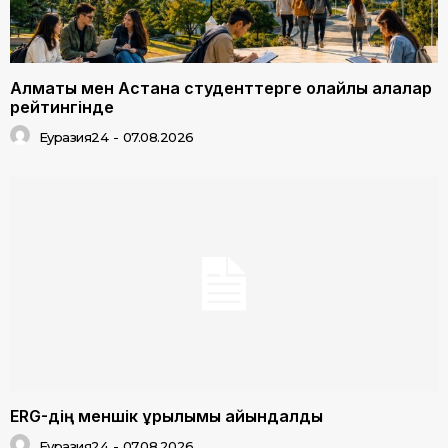
Алматы мен Астана студенттерге қолайлы қалалар
рейтингінде
Еуразия24
-
07.08.2026
ERG-дің меншік құрылымы айқындалды
Еуразия24
-
07.08.2026