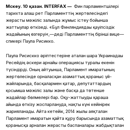
Мәскеу
.
10
қазан
.
INTERFAX —
Фин
парламентшілері
тарихта
алғаш
рет
Парламенттің
жертөлесіндегі
жерасты
мәжіліс
залында
жұмыс
істеу бойынша
жаттығулар
өткізеді. «Бұл
Финляндиядағы
қауіпсіздік
жағдайының
өзгеруі
«
,
—
деді
Парламенттің
бірінші
вице
—
спикері
Паула
Рисикко.
Паула Рисискко әріптестеріне аталған шара Украинадағы
Ресейдің
әскери
арнайы
операциясы
туралы
екенін
түсіндірді
.
Оның
айтуынша
,
Парламент
ғимаратының
жертөлесінде
орналасқан а
заматтық
қорғаныс
үй-
жайларында,
басқалармен
қатар
,
депутаттардың
қосымша
мәжіліс
залы
және
басқа
да
төтенше
жағдайлар
бөлмелері
бар
.
Оқу-
жаттығуды
қараша
айында
өткізу
жоспарлануда
,
нақты
күні
кейінірек
жарияланады
.
Айта кетейік,
2014
жылы
аяқталған
Парламент
ғимаратын
қайта
құру
барысында
азаматтық
қорғанысқа
арналған
жерасты
баспаналары
жабдықталған