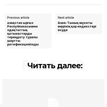
Previous article
Next article
Қазақстан Қырғыз
Азия-Тынық мұхиты
Республикасымен
өңірінің қор индекстері
одақтастық
өсуде
қатынастарды
тереңдету туралы
шартты
ратификациялады
RELATED
Читать далее: