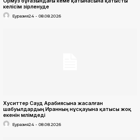
Ормуз бұғазындағы кеме қатынасына қатысты
келісім әзірленуде
Еуразия24
-
08.08.2026
Хуситтер Сауд Арабиясына жасалған
шабуылдардың Иранның нұсқауына қатысы жоқ
екенін мәлімдеді
Еуразия24
-
08.08.2026