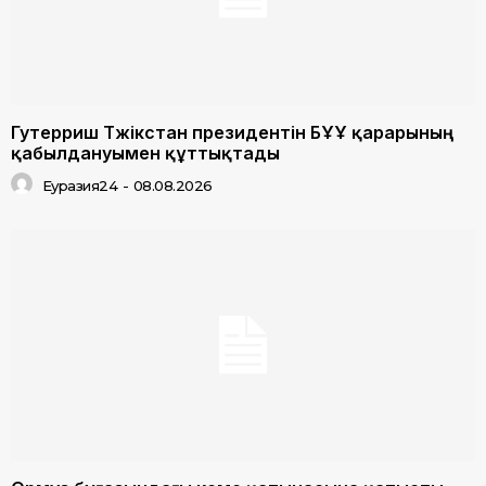
Гутерриш Тәжікстан президентін БҰҰ қарарының
қабылдануымен құттықтады
Еуразия24
-
08.08.2026