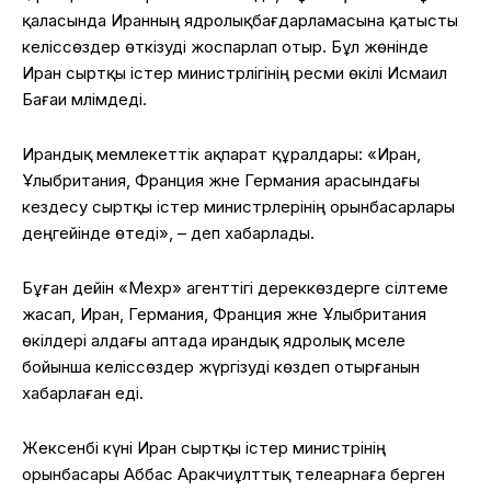
қаласында
Иранның
ядролық
бағдарламасына
қатысты
келіссөздер
өткізуді
жоспарлап
отыр
.
Бұл
жөнінде
Иран
сыртқы
істер
министрлігінің
ресми
өкілі
Исмаил
Бағаи
мәлімдеді
.
Ирандық мемлекеттік ақпарат құралдары:
«Иран,
Ұлыбритания
, Франция
және
Германия
арасындағы
кездесу
сыртқы
істер
министрлерінің
орынбасарлары
деңгейінде
өтеді
», –
деп
хабарлады
.
Бұған дейін «Мехр» агенттігі дереккөздерге сілтеме
жасап, Иран, Германия, Франция және Ұлыбритания
өкілдері алдағы аптада ирандық ядролық мәселе
бойынша келіссөздер жүргізуді көздеп отырғанын
хабарлаған еді.
Жексенбі
күні
Иран
сыртқы
істер
министрінің
орынбасары
Аббас
Аракчи
ұлттық
телеарнаға
берген