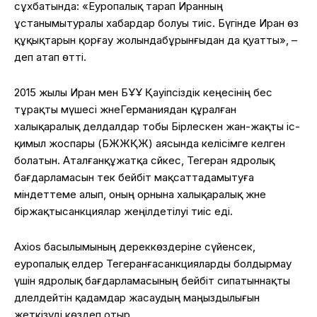
сұхбатында
: «
Еуропалық
тарап
Иранның
ұстанымы
туралы
хабардар
болуы
тиіс
.
Бүгінде
Иран
өз
құқықтарын
қорғау
жолында
бұрынғыдан
да
қуатты
», –
деп
атап
өтті
.
2015
жылы
Иран мен БҰҰ
Қауіпсіздік
кеңесінің
бес
тұрақты
мүшесі
және
Германиядан
құралған
халықаралық
делдалдар
тобы
Бірлескен
жан-жақты
іс-
қимыл
жоспары
(БЖЖҚЖ)
аясында
келісімге
келген
болатын
.
Аталған
құжатқа
сәйкес
, Тегеран
ядролық
бағдарламасын
тек
бейбіт
мақсатта
дамытуға
міндеттеме
алып
,
оның
орнына
халықаралық
және
біржақты
санкциялар
жеңілдетілуі
тиіс
еді
.
Axios
басылымының
дереккөздеріне
сүйенсек
,
еуропалық
елдер
Тегеранға
санкцияларды
болдырмау
үшін
ядролық
бағдарламасының
бейбіт
сипатын
нақты
дәлелдейтін
қадамдар
жасаудың
маңыздылығын
жеткізуді
көздеп
отыр
.