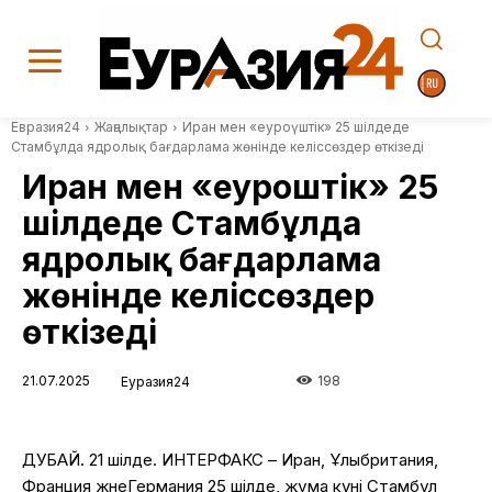
Евразия24
Жаңалықтар
Иран мен «еуроүштік» 25 шілдеде
Стамбұлда ядролық бағдарлама жөнінде келіссөздер өткізеді
Иран мен «еуроүштік» 25
шілдеде Стамбұлда
ядролық бағдарлама
жөнінде келіссөздер
өткізеді
21.07.2025
198
Еуразия24
ДУБАЙ. 21
шілде
. ИНТЕРФАКС
– Иран,
Ұлыбритания
,
Франция
және
Германия 25
шілде
,
жұма
күні
Стамбұл