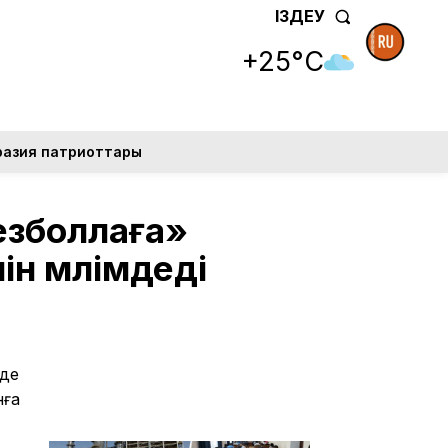
ІЗДЕУ
+25°C
разия патриоттары
Хезболлаға»
ін мәлімдеді
нде
нға