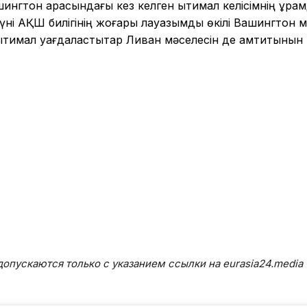
ингтон арасындағы кез келген ықтимал келісімнің құра
күні АҚШ билігінің жоғары лауазымды өкілі Вашингтон 
ықтимал уағдаластықтар Ливан мәселесін де қамтитынын
опускаются только с указанием ссылки на eurasia24.media