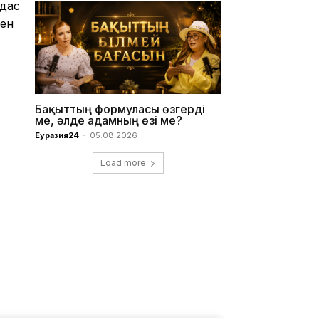
мдас
мен
Бақыттың формуласы өзгерді
ме, әлде адамның өзі ме?
Еуразия24
-
05.08.2026
Load more