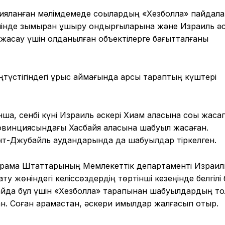
ланған мәлімдемеде соққылардың «Хезболла» пайдала
шінде зымыран ұшыру қондырғыларына және Израиль әс
 жасау үшін қолданылған объектілерге бағытталғаны
ңтүстігіндегі ұрыс аймағында қарсы тараптың күштері
а, сенбі күні Израиль әскері Хиам қаласына соққы жасап
винциясындағы Хасбайя қаласына шабуыл жасаған.
нт-Джубайль аудандарында да шабуылдар тіркелген.
рама Штаттарының Мемлекеттік департаменті Израил
ту жөніндегі келіссөздердің төртінші кезеңінде белгілі 
Алайда бұл үшін «Хезболла» тарапынан шабуылдардың то
н. Соған қарамастан, әскери қимылдар жалғасып отыр.