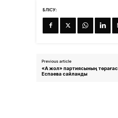
БӨЛІСУ:
Previous article
«Ақ жол» партиясының төраға
Еспаева сайланды