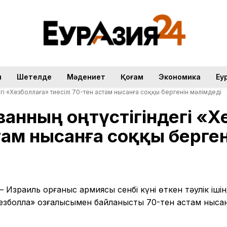
н
Шетелде
Мәдениет
Қоғам
Экономика
Еу
дегі «Хезболлаға» тиесілі 70-тен астам нысанға соққы бергенін мәлімдеді
иванның оңтүстігіндегі «
там нысанға соққы берген
– Израиль қорғаныс армиясы сенбі күні өткен тәулік іші
Хезболла» қозғалысымен байланысты 70-тен астам ныса