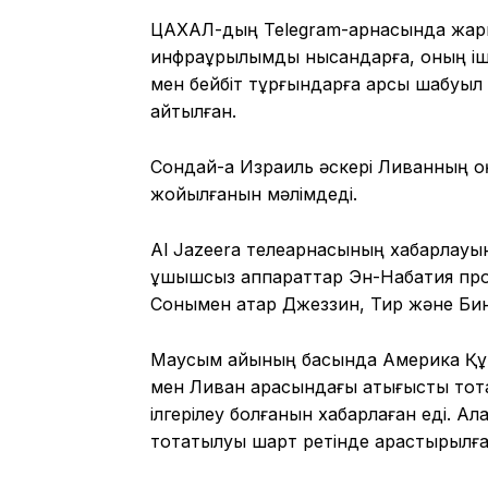
ЦАХАЛ-дың Telegram-арнасында жария
инфрақұрылымдық нысандарға, оның і
мен бейбіт тұрғындарға қарсы шабуыл
айтылған.
Сондай-ақ Израиль әскері Ливанның о
жойылғанын мәлімдеді.
Al Jazeera телеарнасының хабарлауынш
ұшқышсыз аппараттар Эн-Набатия про
Сонымен қатар Джеззин, Тир және Би
Маусым айының басында Америка Құ
мен Ливан арасындағы қақтығысты тоқта
ілгерілеу болғанын хабарлаған еді. 
тоқтатылуы шарт ретінде қарастырылға