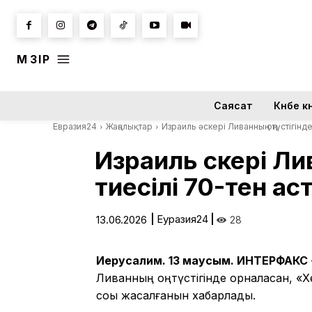
МӘЗІР
Саясат
Күнбе кү
Евразия24
Жаңалықтар
Израиль әскері Ливанның оңтүстігін
Израиль әскері Л
тиесілі 70-тен ас
|
Еуразия24
|
13.06.2026
28
Иерусалим. 13 маусым. ИНТЕРФАКС
Ливанның оңтүстігінде орналасқан, «
соққы жасалғанын хабарлады.