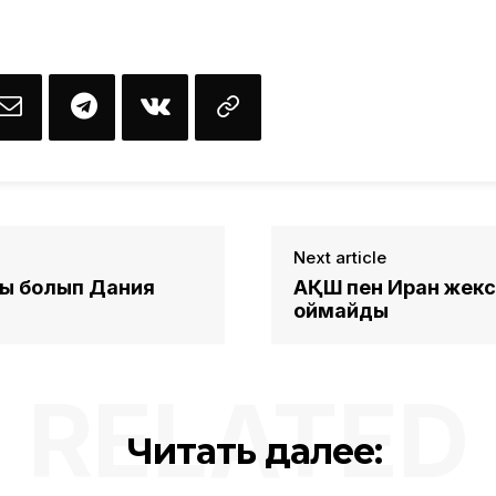
Next article
сы болып Дания
АҚШ пен Иран жексе
қоймайды
RELATED
Читать далее: