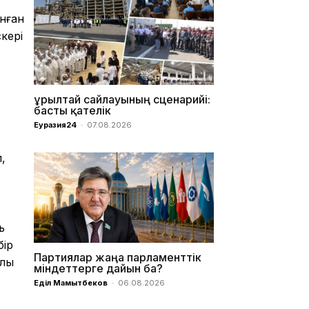
нған
кері
Құрылтай сайлауының сценарийі:
басты қателік
Еуразия24
-
07.08.2026
,
ь
бір
Партиялар жаңа парламенттік
лық
міндеттерге дайын ба?
Еділ Мамытбеков
-
06.08.2026