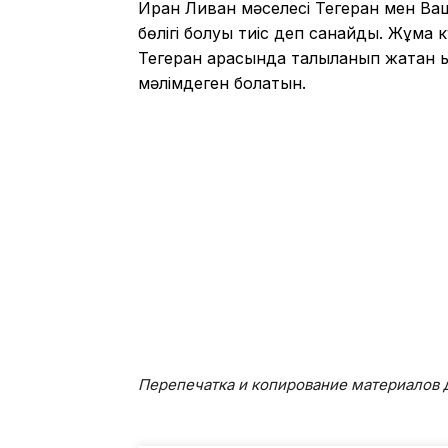
Иран Ливан мәселесі Тегеран мен Ваш
бөлігі болуы тиіс деп санайды. Жұма 
Тегеран арасында талқыланып жатқан 
мәлімдеген болатын.
Перепечатка и копирование материалов д