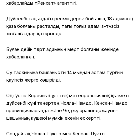
хабарлайды
«
Ренхап
»
агенттігі
.
Дүйсенбі
таңындағы
ресми
дерек
бойынша
, 18
адамның
қаза
болғаны
расталды
,
тағы
тоғыз
адам
із-түзсіз
жоғалғандар
қатарында
.
Бұған
дейін
төрт
адамның
мерт
болғаны
жөнінде
хабарланған
.
Су
тасқынына
байланысты
14
мыңнан
астам
тұрғын
қауіпсіз
жерге
көшірілді
.
Оңтүстік
Кореяның
ұлттық
метеорологиялық
қызметі
дүйсенбі
күні
таңертең
Чолла-Намдо
,
Кенсан-Намдо
провинцияларында
және
Чеджу
аралында
жауын-
шашынның
күшеюі
мүмкін
екенін
ескертті
.
Сондай-ақ
Чолла-Пукто
мен
Кенсан-Пукто