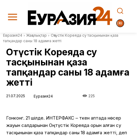
Евразия24
Жаңалықтар
Оңтүстік Кореяда су тасқынынан қаза
тапқандар саны 18 адамға жетті
Оңтүстік Кореяда су
тасқынынан қаза
тапқандар саны 18 адамға
жетті
21.07.2025
225
Еуразия24
Гонконг. 21
шілде
. ИНТЕРФАКС
–
Өткен
аптада
нөсер
жауын
салдарынан
Оңтүстік
Кореяда
орын
алған
су
тасқынынан
қаза
тапқандар
саны 18
адамға
жетті
,
деп