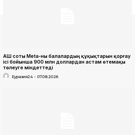
АҚШ соты Meta-ны балалардың құқықтарын қорғау
ісі бойынша 900 млн доллардан астам өтемақы
төлеуге міндеттеді
Еуразия24
-
07.08.2026