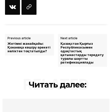
Previous article
Next article
Жетімнің жанайқайы:
Қазақстан Қырғыз
Қонаевқа көшіру әрекеті
Республикасымен
неліктен тоқтатылды?
одақтастық
қатынастарды тереңдету
туралы шартты
ратификациялады
RELATED
Читать далее: