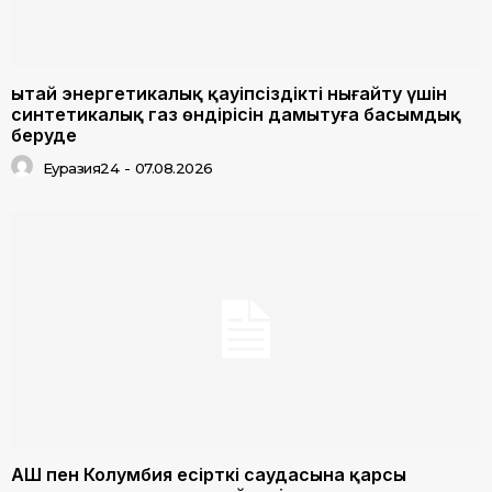
Қытай энергетикалық қауіпсіздікті нығайту үшін
синтетикалық газ өндірісін дамытуға басымдық
беруде
Еуразия24
-
07.08.2026
АҚШ пен Колумбия есірткі саудасына қарсы