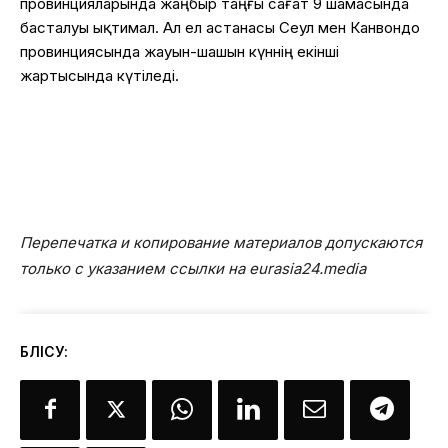
провинцияларында
жаңбыр
таңғы
сағат
9
шамасында
басталуы
ықтимал
. Ал ел
астанасы
Сеул мен
Канвондо
провинциясында
жауын-шашын
күннің
екінші
жартысында
күтіледі
.
Перепечатка и копирование материалов допускаются
только с указанием ссылки на eurasia24.media
БӨЛІСУ: