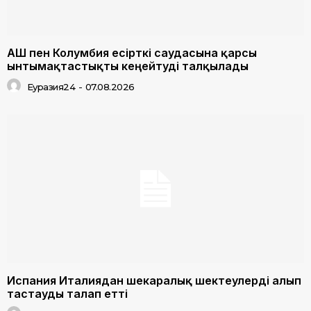
АҚШ пен Колумбия есірткі саудасына қарсы
ынтымақтастықты кеңейтуді талқылады
Еуразия24
-
07.08.2026
Испания Италиядан шекаралық шектеулерді алып
тастауды талап етті