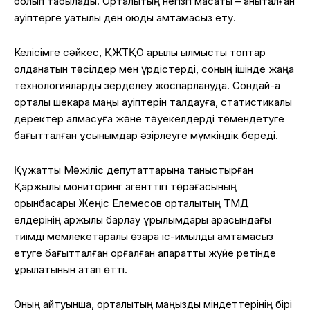
болып табылады. Орталықтың негізгі мақсаты – анықталған
қауіптерге уақтылы ден қоюды қамтамасыз ету.
Келісімге сәйкес, ҚЖТҚО арқылы қылмыстық топтар
қолданатын тәсілдер мен үрдістерді, соның ішінде жаңа
технологияларды зерделеу жоспарлануда. Сондай-ақ
орталық шекара маңы қауіптерін талдауға, статистикалық
деректер алмасуға және тәуекелдерді төмендетуге
бағытталған ұсынымдар әзірлеуге мүмкіндік береді.
Құжатты Мәжіліс депутаттарына таныстырған
Қаржылық мониторинг агенттігі төрағасының
орынбасары Жеңіс Елемесов орталықтың ТМД
елдерінің қаржылық барлау құрылымдары арасындағы
тиімді мемлекетаралық өзара іс-қимылды қамтамасыз
етуге бағытталған қорғалған ақпараттық жүйе ретінде
құрылатынын атап өтті.
Оның айтуынша, орталықтың маңызды міндеттерінің бірі