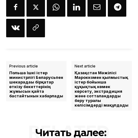
Previous article
Next article
Польша Ішкі істер
Қазақстан Мәжілісі
министрлігі Беларусьпен
Мароккомен қылмыстық
шекарадағы бірқатар
істер бойынша
өткізу бекеттерінің
құқықтық көмек
жұмысын қайта
көрсету, экстрадиция
бастайтынын хабарлады
және сотталғандарды
беру туралы
келісімдерді мақұлдады
RELATED
Читать далее: