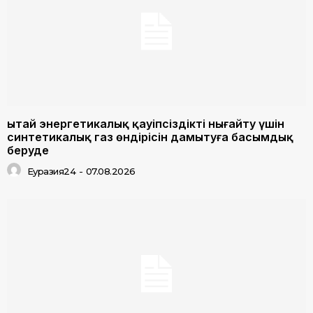
Қытай энергетикалық қауіпсіздікті нығайту үшін
синтетикалық газ өндірісін дамытуға басымдық
беруде
Еуразия24
-
07.08.2026