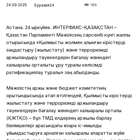
24.09.2025
186
Еуразия24
Астана. 24 қыркүйек. ИНТЕРФАКС-ҚАЗАҚСТАН –
Қазақстан Парламенті Мәжілісінің сәрсенбі күнгі жалпы
отырысында «Қылмыстық жолмен алынған кірістерді
заңдастыру (жылыстату) және терроризмді
қаржыландыру тәуекелдерін бағалау жөніндегі
халықаралық орталықты құру туралы келісімді
ратификациялау туралы» заң қабылданды.
Мәжілістің қаржы және бюджет комитетінің
қорытындысында атап өтілгендей, Қылмыстық кірістерді
жылыстату және терроризмді қаржыландыру
тәуекелдерін бағалау жөніндегі халықаралық орталық
(ҚЖТҚО) – бұл ТМД елдерінің қаржылық барлау
бөлімшелері арасындағы өзара іс-қимылды
ұйымдастыруға арналған халықаралық ақпараттық жүйе