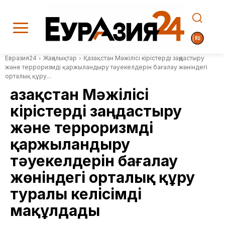
Евразия24
Жаңалықтар
Қазақстан Мәжілісі кірістерді заңдастыру
және терроризмді қаржыландыру тәуекелдерін бағалау жөніндегі
орталық құру...
Қазақстан Мәжілісі
кірістерді заңдастыру
және терроризмді
қаржыландыру
тәуекелдерін бағалау
жөніндегі орталық құру
туралы келісімді
мақұлдады