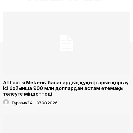
АҚШ соты Meta-ны балалардың құқықтарын қорғау
ісі бойынша 900 млн доллардан астам өтемақы
төлеуге міндеттеді
Еуразия24
-
07.08.2026