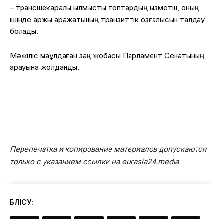
– трансшекаралық қылмыстық топтардың қызметін, оның
ішінде қаржы қаражатының транзиттік қозғалысын талдау
болады.
Мәжіліс мақұлдаған заң жобасы Парламент Сенатының
қарауына жолданды.
Перепечатка и копирование материалов допускаются
только с указанием ссылки на eurasia24.media
БӨЛІСУ: