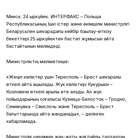
Минск. 24 қыркүйек. ИНТЕРФАКС – Польша
Республикасының Ішкі істер және әкімшілік министрлігі
Беларусьпен шекарадағы кейбір бақылау-өткізу
бекеттері 25 қыркүйектен бастап жұмысын қайта
бастайтынын мәлімдеді.
Министрліктің мәліметінше:
«Жеңіл көліктер үшін Тересполь – Брест шекаралық
өткелі қайта ашылады. Жүк көліктері Кукурыки –
Козловичи өткелі арқылы өте алады. Ал жүк
пойыздарының қозғалысы Кузница-Белосток – Гродно,
Семянувка – Свислочь және Тересполь – Брест
бағыттарында қайта жанданады», – делінген
хабарламада.
Министрлік шешімнің жан-жақты жағдайлық талдаудан