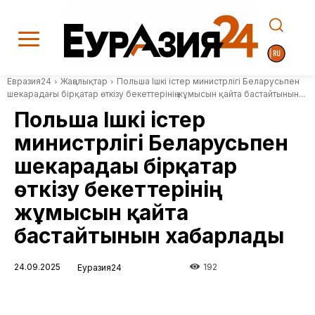
Евразия24
Жаңалықтар
Польша Ішкі істер министрлігі Беларусьпен
шекарадағы бірқатар өткізу бекеттерінің жұмысын қайта бастайтынын...
Польша Ішкі істер
министрлігі Беларусьпен
шекарадағы бірқатар
өткізу бекеттерінің
жұмысын қайта
бастайтынын хабарлады
24.09.2025
192
Еуразия24