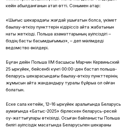
кейін қабылданғанын атап өтті. Сонымен қатар:
«Шығыс шекарадағы жағдай ушығатын болса, үкімет
бақылау-өткізу пункттерін кідіріссіз қайта жабатынын
нақты жеткізді. Польша азаматтарының қауіпсіздігі –
біздің басты басымдығымыз», – деп мәлімдеді
ведомство өкілдері.
Бұған дейін Польша ІІМ басшысы Марчин Кервиньский
25 қыркүйек, бейсенбі күнгі 00:00-ден бастап польша-
беларусь шекарасындағы бақылау-өткізу пункттерінің
жұмысын қайта жандандыру туралы бұйрыққа қол қойған
болатын.
Еске сала кетейік, 12–16 қыркүйек аралығында Беларусь
аумағында «Батыс-2025» бірлескен беларусь-ресей
оқу-жаттығулары өткізілді. Осыған байланысты Польша
билігі қауіпсіздік мақсатында Беларусьпен шекараны