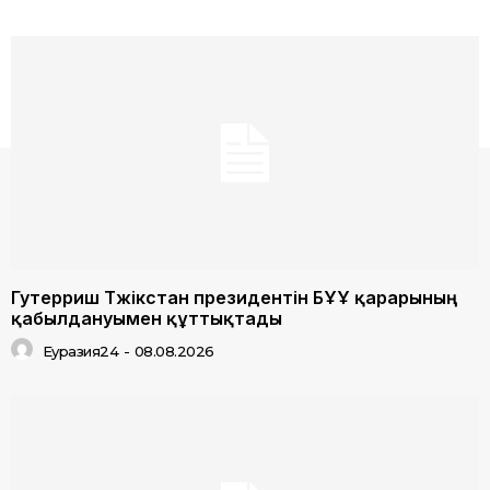
Гутерриш Тәжікстан президентін БҰҰ қарарының
қабылдануымен құттықтады
Еуразия24
-
08.08.2026