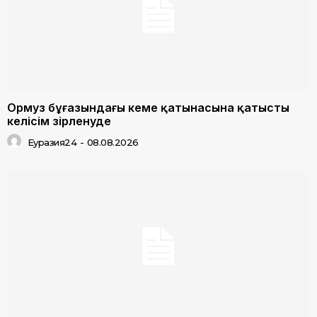
Ормуз бұғазындағы кеме қатынасына қатысты
келісім әзірленуде
Еуразия24
-
08.08.2026