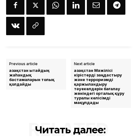
Previous article
Next article
Қазақстан Қытайдың
Қазақстан Мәжілісі
жаһандық
кірістерді заңдастыру
бастамаларын толық
және терроризмді
қолдайды
қаржыландыру
тәуекелдерін бағалау
жөніндегі орталық құру
туралы келісімді
мақұлдады
RELATED
Читать далее: