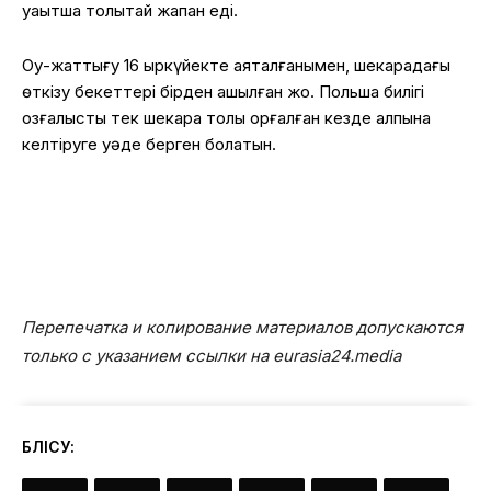
уақытша толықтай жапқан еді.
Оқу-жаттығу 16 қыркүйекте аяқталғанымен, шекарадағы
өткізу бекеттері бірден ашылған жоқ. Польша билігі
қозғалысты тек шекара толық қорғалған кезде қалпына
келтіруге уәде берген болатын.
Перепечатка и копирование материалов допускаются
только с указанием ссылки на eurasia24.media
БӨЛІСУ: