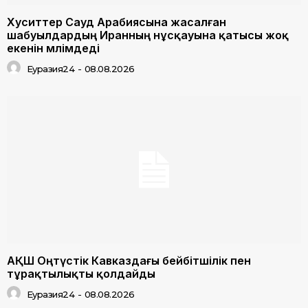
Хуситтер Сауд Арабиясына жасалған
шабуылдардың Иранның нұсқауына қатысы жоқ
екенін мәлімдеді
Еуразия24
-
08.08.2026
АҚШ Оңтүстік Кавказдағы бейбітшілік пен
тұрақтылықты қолдайды
Еуразия24
-
08.08.2026