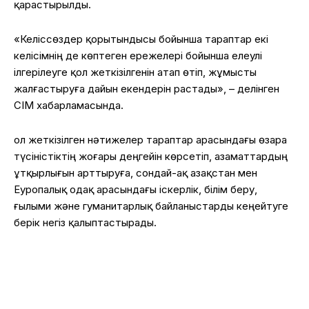
қарастырылды.
«Келіссөздер қорытындысы бойынша тараптар екі
келісімнің де көптеген ережелері бойынша елеулі
ілгерілеуге қол жеткізілгенін атап өтіп, жұмысты
жалғастыруға дайын екендерін растады», – делінген
СІМ хабарламасында.
Қол жеткізілген нәтижелер тараптар арасындағы өзара
түсіністіктің жоғары деңгейін көрсетіп, азаматтардың
ұтқырлығын арттыруға, сондай-ақ Қазақстан мен
Еуропалық одақ арасындағы іскерлік, білім беру,
ғылыми және гуманитарлық байланыстарды кеңейтуге
берік негіз қалыптастырады.