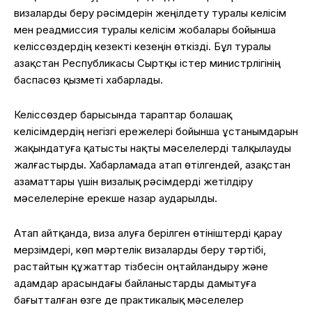
визаларды беру рәсімдерін жеңілдету туралы келісім
мен реадмиссия туралы келісім жобалары бойынша
келіссөздердің кезекті кезеңін өткізді. Бұл туралы
Қазақстан Республикасы Сыртқы істер министрлігінің
баспасөз қызметі хабарлады.
Келіссөздер барысында тараптар болашақ
келісімдердің негізгі ережелері бойынша ұстанымдарын
жақындатуға қатысты нақты мәселелерді талқылауды
жалғастырды. Хабарламада атап өтілгендей, Қазақстан
азаматтары үшін визалық рәсімдерді жетілдіру
мәселелеріне ерекше назар аударылды.
Атап айтқанда, виза алуға берілген өтініштерді қарау
мерзімдері, көп мәртелік визаларды беру тәртібі,
растайтын құжаттар тізбесін оңтайландыру және
адамдар арасындағы байланыстарды дамытуға
бағытталған өзге де практикалық мәселелер