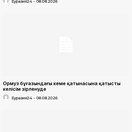
Еуразия24
-
08.08.2026
Ормуз бұғазындағы кеме қатынасына қатысты
келісім әзірленуде
Еуразия24
-
08.08.2026