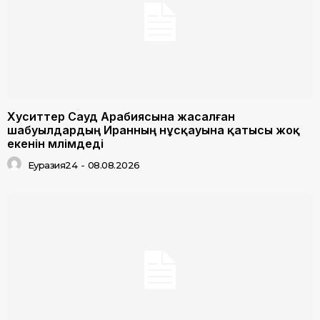
Хуситтер Сауд Арабиясына жасалған
шабуылдардың Иранның нұсқауына қатысы жоқ
екенін мәлімдеді
Еуразия24
-
08.08.2026