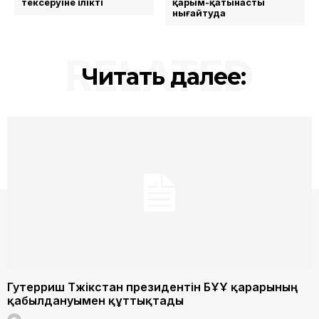
тексеруіне ілікті
қарым-қатынасты
нығайтуда
RELATED
Читать далее:
Гутерриш Тәжікстан президентін БҰҰ қарарының
қабылдануымен құттықтады