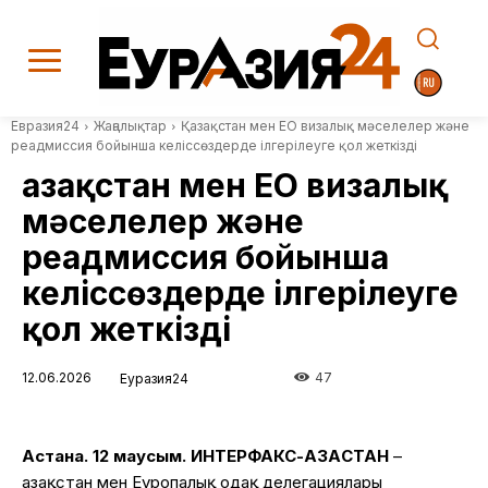
Евразия24
Жаңалықтар
Қазақстан мен ЕО визалық мәселелер және
реадмиссия бойынша келіссөздерде ілгерілеуге қол жеткізді
Қазақстан мен ЕО визалық
мәселелер және
реадмиссия бойынша
келіссөздерде ілгерілеуге
қол жеткізді
12.06.2026
47
Еуразия24
Астана. 12 маусым. ИНТЕРФАКС-ҚАЗАҚСТАН
–
Қазақстан мен Еуропалық одақ делегациялары