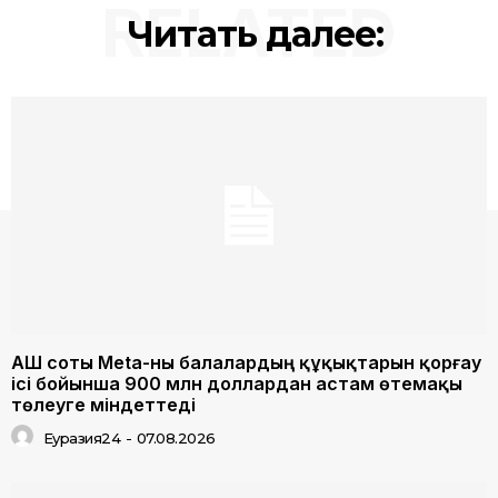
RELATED
Читать далее:
АҚШ соты Meta-ны балалардың құқықтарын қорғау
ісі бойынша 900 млн доллардан астам өтемақы
төлеуге міндеттеді
Еуразия24
-
07.08.2026