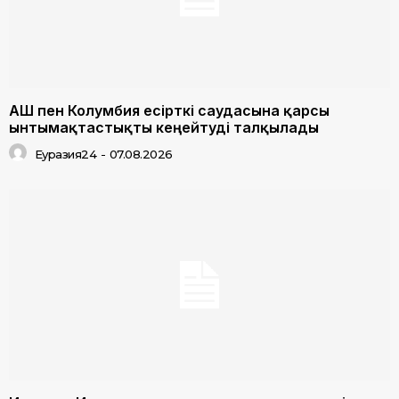
АҚШ пен Колумбия есірткі саудасына қарсы
ынтымақтастықты кеңейтуді талқылады
Еуразия24
-
07.08.2026