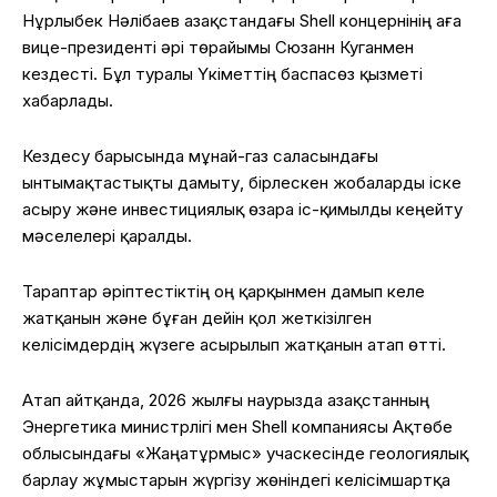
Нұрлыбек Нәлібаев Қазақстандағы Shell концернінің аға
вице-президенті әрі төрайымы Сюзанн Куганмен
кездесті. Бұл туралы Үкіметтің баспасөз қызметі
хабарлады.
Кездесу барысында мұнай-газ саласындағы
ынтымақтастықты дамыту, бірлескен жобаларды іске
асыру және инвестициялық өзара іс-қимылды кеңейту
мәселелері қаралды.
Тараптар әріптестіктің оң қарқынмен дамып келе
жатқанын және бұған дейін қол жеткізілген
келісімдердің жүзеге асырылып жатқанын атап өтті.
Атап айтқанда, 2026 жылғы наурызда Қазақстанның
Энергетика министрлігі мен Shell компаниясы Ақтөбе
облысындағы «Жаңатұрмыс» учаскесінде геологиялық
барлау жұмыстарын жүргізу жөніндегі келісімшартқа