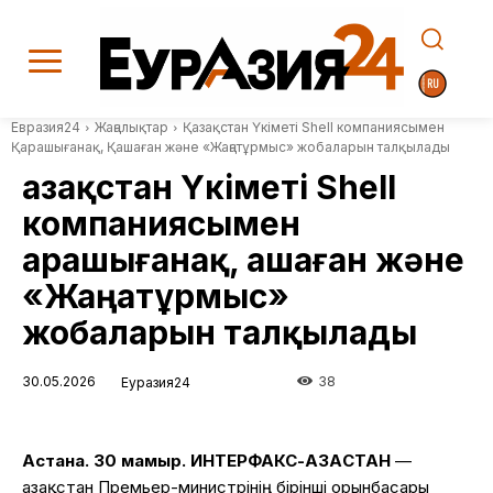
Евразия24
Жаңалықтар
Қазақстан Үкіметі Shell компаниясымен
Қарашығанақ, Қашаған және «Жаңатұрмыс» жобаларын талқылады
Қазақстан Үкіметі Shell
компаниясымен
Қарашығанақ, Қашаған және
«Жаңатұрмыс»
жобаларын талқылады
30.05.2026
38
Еуразия24
Астана. 30 мамыр. ИНТЕРФАКС-ҚАЗАҚСТАН
—
Қазақстан Премьер-министрінің бірінші орынбасары