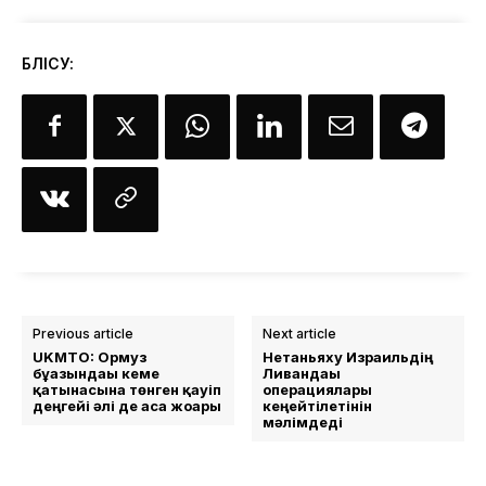
БӨЛІСУ:
Previous article
Next article
UKMTO: Ормуз
Нетаньяху Израильдің
бұғазындағы кеме
Ливандағы
қатынасына төнген қауіп
операциялары
деңгейі әлі де аса жоғары
кеңейтілетінін
мәлімдеді