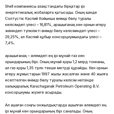
Shell компаниясы Қазақстандағы бірқатар ірі
энергетикалық жобаларға қатысады. Оның ішінде
Солтүстік Каспий бойынша өнімді бөлу туралы
келісімдегі үлесі – 16,81%, Қарашығанақ кен орнын игеру
жөніндегі түпкілікті өнімді бөлу келісіміндегі үлесі –
29,25%, ал Каспий құбыр консорциумындағы үлесі –
7,4%.
Қарашығанақ – әлемдегі ең ірі мұнай-газ кен
орындарының бірі. Оның мұнай қоры 1,2 млрд тоннаны,
ал газ қоры 1,35 трлн текше метрді құрайды. Кен орнын
игеру жұмыстарын 1997 жылы жасалған және 40 жылға
есептелген өнімді бөлу туралы келісім негізінде
халықаралық Karachaganak Petroleum Operating B.V.
консорциумы жүзеге асырады.
Ал Қашаған соңғы онжылдықтарда ашылған әлемдегі ең
ірі мұнай кен орындарының бірі саналады. Оның