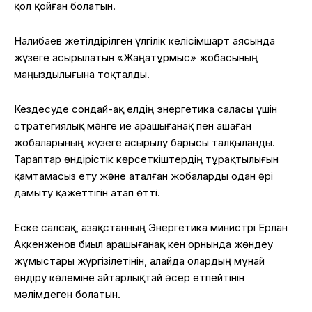
қол қойған болатын.
Налибаев жетілдірілген үлгілік келісімшарт аясында
жүзеге асырылатын «Жаңатұрмыс» жобасының
маңыздылығына тоқталды.
Кездесуде сондай-ақ елдің энергетика саласы үшін
стратегиялық мәнге ие Қарашығанақ пен Қашаған
жобаларының жүзеге асырылу барысы талқыланды.
Тараптар өндірістік көрсеткіштердің тұрақтылығын
қамтамасыз ету және аталған жобаларды одан әрі
дамыту қажеттігін атап өтті.
Еске салсақ, Қазақстанның Энергетика министрі Ерлан
Ақкенженов биыл Қарашығанақ кен орнында жөндеу
жұмыстары жүргізілетінін, алайда олардың мұнай
өндіру көлеміне айтарлықтай әсер етпейтінін
мәлімдеген болатын.