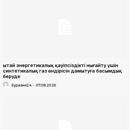
Қытай энергетикалық қауіпсіздікті нығайту үшін
синтетикалық газ өндірісін дамытуға басымдық
беруде
Еуразия24
-
07.08.2026