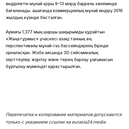
өндірілетін мұнай қоры 9–13 млрд баррель көлемінде
бағаланады. Қашағанда коммерциялық мұнай өндіру 2016
жылдың күзінде басталған.
Аумағы 1,377 мың шаршы шақырымды құрайтын
«Жаңатұрмыс» учаскесі Қазақстанның ең
перспективалы мұнай-газ бассейндерінің бірінде
орналасқан. Жоба аясында 3D сейсмикалық
зерттеулер жүргізу және терең барлау ұңғымасын
бұрғылау мүмкіндігі қарастырылған.
Перепечатка и копирование материалов допускаются
только с указанием ссылки на eurasia24.media