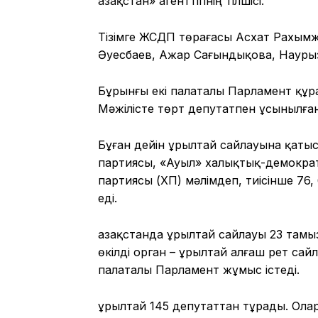
Қазақстан» агенттігінің тілшісі.
Тізімге ЖСДП төрағасы Асхат Рахымжа
Әуесбаев, Ажар Сағындықова, Наурыз 
Бұрынғы екі палаталы Парламент құ
Мәжілісте төрт депутатпен ұсынылға
Бұған дейін Құрылтай сайлауына қаты
партиясы, «Ауыл» халықтық-демократ
партиясы (ҚХП) мәлімдеп, тиісінше 76,
еді.
Қазақстанда Құрылтай сайлауы 23 тамы
өкілді орган – Құрылтай алғаш рет сай
палаталы Парламент жұмыс істеді.
Құрылтай 145 депутаттан тұрады. Ола