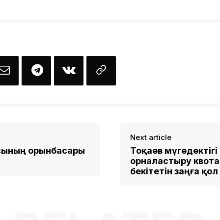
Next article
асының орынбасары
Тоқаев мүгедектіг
орналастыру квота
бекітетін заңға қо