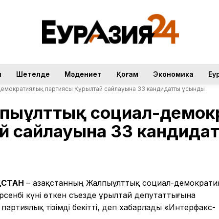
н
Шетелде
Мәдениет
Қоғам
Экономика
Еу
-демократиялық партиясы Құрылтай сайлауына 33 кандидатты ұсынды
лпыұлттық социал-демо
ай сайлауына 33 кандида
ҚСТАН
– Қазақстанның Жалпыұлттық социал-демократи
сенбі күні өткен съезде Құрылтай депутаттығына
артиялық тізімді бекітті, деп хабарлады «Интерфакс-