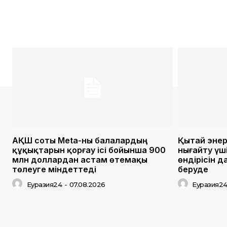
АҚШ соты Meta-ны балалардың
Қытай энер
құқықтарын қорғау ісі бойынша 900
нығайту үш
млн доллардан астам өтемақы
өндірісін 
төлеуге міндеттеді
беруде
Еуразия24
-
07.08.2026
Еуразия2