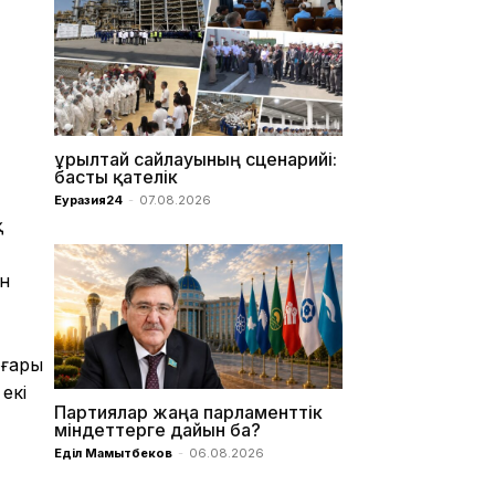
Құрылтай сайлауының сценарийі:
басты қателік
Еуразия24
-
07.08.2026
қ
ен
оғары
екі
Партиялар жаңа парламенттік
міндеттерге дайын ба?
Еділ Мамытбеков
-
06.08.2026