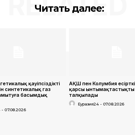
RELATED
Читать далее:
гетикалық қауіпсіздікті
АҚШ пен Колумбия есіртк
ін синтетикалық газ
қарсы ынтымақтастықты 
дамытуға басымдық
талқылады
Еуразия24
-
07.08.2026
4
-
07.08.2026