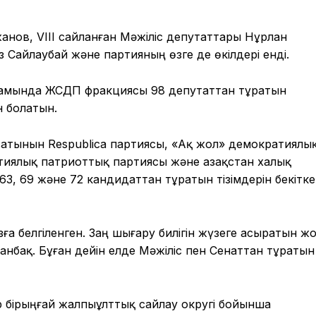
нов, VIII сайланған Мәжіліс депутаттары Нұрлан
Сайлаубай және партияның өзге де өкілдері енді.
рамында ЖСДП фракциясы 98 депутаттан тұратын
н болатын.
сатынын Respublica партиясы, «Ақ жол» демократиялы
иялық патриоттық партиясы және Қазақстан халық
 63, 69 және 72 кандидаттан тұратын тізімдерін бекітк
зға белгіленген. Заң шығару билігін жүзеге асыратын ж
ланбақ. Бұған дейін елде Мәжіліс пен Сенаттан тұратын 
р бірыңғай жалпыұлттық сайлау округі бойынша