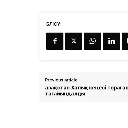
БӨЛІСУ:
Previous article
Қазақстан Халық кеңесі төрағ
тағайындалды