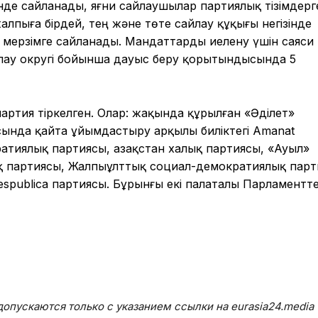
нде сайланады, яғни сайлаушылар партиялық тізімдерг
алпыға бірдей, тең және төте сайлау құқығы негізінде
мерзімге сайланады. Мандаттарды иелену үшін саяси
лау округі бойынша дауыс беру қорытындысында 5
и партия тіркелген. Олар: жақында құрылған «Әділет»
ында қайта ұйымдастыру арқылы биліктегі Amanat
атиялық партиясы, Қазақстан халық партиясы, «Ауыл»
 партиясы, Жалпыұлттық социал-демократиялық парт
spublica партиясы. Бұрынғы екі палаталы Парламентт
опускаются только с указанием ссылки на eurasia24.media