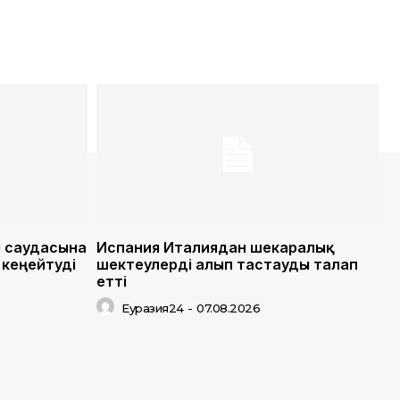
і саудасына
Испания Италиядан шекаралық
кеңейтуді
шектеулерді алып тастауды талап
етті
Еуразия24
-
07.08.2026