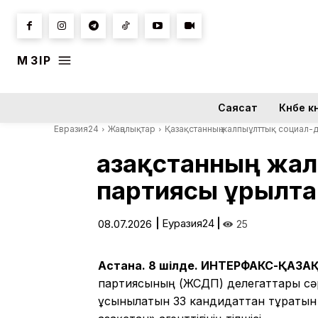
МӘЗІР
Саясат
Күнбе кү
Евразия24
Жаңалықтар
Қазақстанның жалпыұлттық социал
Қазақстанның жа
партиясы Құрылт
|
Еуразия24
|
08.07.2026
25
Астана. 8 шілде. ИНТЕРФАКС-ҚАЗА
партиясының (ЖСДП) делегаттары сәр
ұсынылатын 33 кандидаттан тұратын п