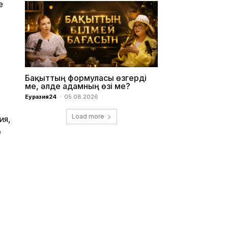
е
Бақыттың формуласы өзгерді
ме, әлде адамның өзі ме?
Еуразия24
-
05.08.2026
Load more
ия,
е