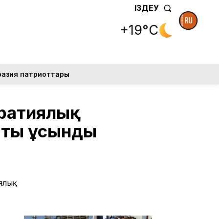
ІЗДЕУ
+19°C
разия патриоттары
кратиялық
тты ұсынды
ялық