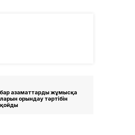
і бар азаматтарды жұмысқа
ларын орындау тәртібін
л қойды