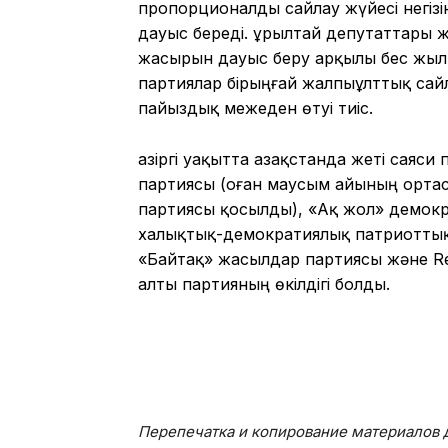
пропорционалды сайлау жүйесі негізі
дауыс береді. Құрылтай депутаттары ж
жасырын дауыс беру арқылы бес жыл 
партиялар бірыңғай жалпыұлттық сай
пайыздық межеден өтуі тиіс.
Қазіргі уақытта Қазақстанда жеті саяс
партиясы (оған маусым айының ортас
партиясы қосылды), «Ақ жол» демокр
халықтық-демократиялық патриоттық
«Байтақ» жасылдар партиясы және Re
алты партияның өкілдігі болды.
Перепечатка и копирование материалов д