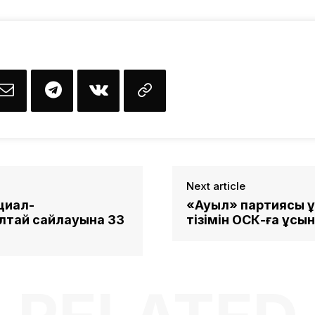
Next article
циал-
«Ауыл» партиясы Қ
лтай сайлауына 33
тізімін ОСК-ға ұсы