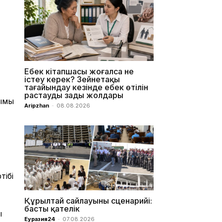
Еңбек кітапшасы жоғалса не
істеу керек? Зейнетақы
тағайындау кезінде еңбек өтілін
растаудың заңды жолдары
ымы
Aripzhan
-
08.08.2026
ібі
Құрылтай сайлауының сценарийі:
басты қателік
ы
Еуразия24
-
07.08.2026