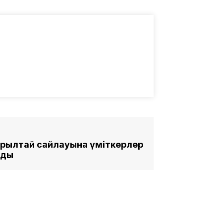
ұрылтай сайлауына үміткерлер
нды