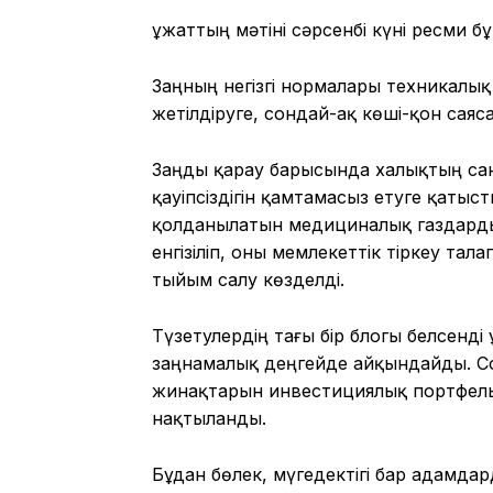
Құжаттың мәтіні сәрсенбі күні ресми
Заңның негізгі нормалары техникалық жә
жетілдіруге, сондай-ақ көші-қон саяс
Заңды қарау барысында халықтың са
қауіпсіздігін қамтамасыз етуге қатыс
қолданылатын медициналық газдарды
енгізіліп, оны мемлекеттік тіркеу т
тыйым салу көзделді.
Түзетулердің тағы бір блогы белсенді
заңнамалық деңгейде айқындайды. С
жинақтарын инвестициялық портфель
нақтыланды.
Бұдан бөлек, мүгедектігі бар адамд