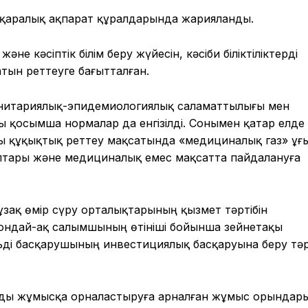
 бұқаралық ақпарат құралдарында жарияланды.
не кәсіптік білім беру жүйесін, кәсіби біліктіліктерді
атын реттеуге бағытталған.
нитариялық-эпидемиологиялық саламаттылығы мен
ты қосымша нормалар да енгізілді. Сонымен қатар елде
 құқықтық реттеу мақсатында «медициналық газ» ұғ
алаптары және медициналық емес мақсатта пайдалануға
 ұзақ өмір сүру орталықтарының қызмет тәртібін
ондай-ақ салымшының өтініші бойынша зейнетақы
ді басқарушының инвестициялық басқаруына беру тәрт
арды жұмысқа орналастыруға арналған жұмыс орындар