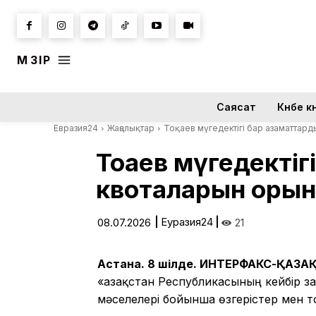
МӘЗІР
Саясат
Күнбе кү
Евразия24
Жаңалықтар
Тоқаев мүгедектігі бар азаматтарды
Тоқаев мүгедекті
квоталарын орында
|
Еуразия24
|
08.07.2026
21
Астана. 8 шілде. ИНТЕРФАКС-ҚАЗА
«Қазақстан Республикасының кейбір з
мәселелері бойынша өзгерістер мен т