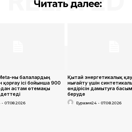
RELATED
Читать далее:
Meta-ны балалардың
Қытай энергетикалық қауі
 қорғау ісі бойынша 900
нығайту үшін синтетикал
рдан астам өтемақы
өндірісін дамытуға басы
ндеттеді
беруде
4
-
07.08.2026
Еуразия24
-
07.08.2026