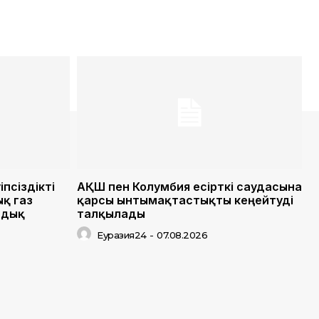
псіздікті
АҚШ пен Колумбия есірткі саудасына
ық газ
қарсы ынтымақтастықты кеңейтуді
мдық
талқылады
Еуразия24
-
07.08.2026