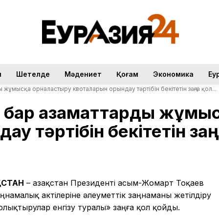
н
Шетелде
Мәдениет
Қоғам
Экономика
Еу
 жұмысқа орналастыру квоталарын орындау тәртібін бекітетін заңға қол...
гі бар азаматтарды жұмы
у тәртібін бекітетін заңғ
ҚСТАН
– Қазақстан Президенті Қасым-Жомарт Тоқаев
аңнамалық актілеріне әлеуметтік заңнаманы жетілдіру
олықтырулар енгізу туралы» заңға қол қойды.