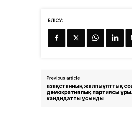
БӨЛІСУ:
Previous article
Қазақстанның жалпыұлттық со
демократиялық партиясы Құры
кандидатты ұсынды