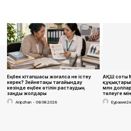
Еңбек кітапшасы жоғалса не істеу
АҚШ соты 
керек? Зейнетақы тағайындау
құқықтарын
кезінде еңбек өтілін растаудың
млн долла
заңды жолдары
төлеуге мі
Aripzhan
-
08.08.2026
Еуразия2