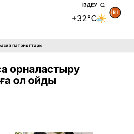
ІЗДЕУ
+32°C
разия патриоттары
сқа орналастыру
а қол қойды