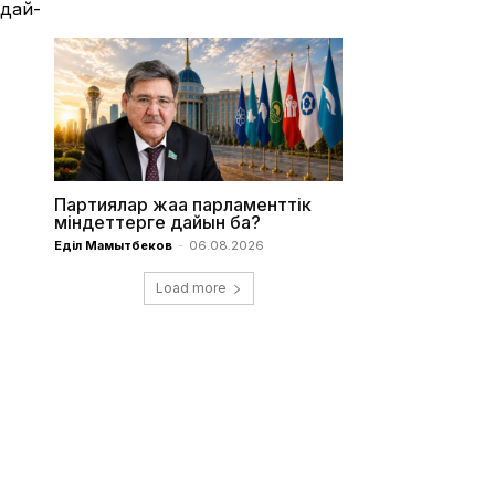
ндай-
Партиялар жаңа парламенттік
міндеттерге дайын ба?
Еділ Мамытбеков
-
06.08.2026
Load more