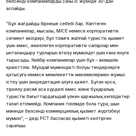
белсенді компаниялардың саны іс жүзінде 30-дан
аспайды.
“Бұл жағдайдың бірнеше себебі бар. Көптеген
компаниялар, мысалы, MICE немесе корпоративтік
сегмент өкілдері, бұл тізімге жаппай туристік қызмет
үшін емес, жекелеген корпоративтік сапарлар мен
ынталандыру турларын өткізу мүмкіндігі үшін ғана енуге
тырысады. Кейбір компаниялар үшін бұл – әкімшілік
қажеттілік. Мұндай мүмкіндіктің болуы тендерлерге
қатысуға немесе мемлекеттік мекемелермен жұмыс
істеу үшін аккредитация алуға қажет. Бұған қоса,
тіркелу рәсімі аса күрделі емес және бұқаралық
туристік бағыттардағыдай үлкен қаржылық кепілдіктер
талап етілмейді. Компания тізілімде бола тұра, шын
мәнінде белсенді коммерциялық қызмет жүргізбеуі
мүмкін”, – деді РСТ баспасөз қызметі келтірген
сарапшы.