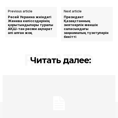
Previous article
Next article
Ресей Украина жөніндегі
Президент
Женева келіссөздерінің
Қазақстанның
қорытындылары туралы
зияткерлік меншік
АҚШ-тан ресми ақпарат
саласындағы
әлі алған жоқ
заңнамалық түзетулерін
бекітті
RELATED
Читать далее: