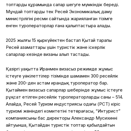
топтардың құрамында сапар шегуге мүмкіндік береді.
Мұндай топтарды тек Ресей Экономикалық даму
министрлігінің ресми сайтында жарияланған тізімге
енген туроператорлар ғана қалыптастыра алады.
2025 жылғы 15 қыркүйектен бастап Қытай тарапы
Ресей азаматтары үшін туристік және іскерлік
сапарлар кезінде визаны алып тастады.
Қазіргі уақытта Иранмен визасыз режимде жұмыс
істеуге уәкілеттілер тізімінде шамамен 300 ресейлік
және 200-ден астам ирандық туроператор бар.
Қытаймен визасыз сапарлар шеңберінде жұмыс істеуге
рұқсат етілген ресейлік туроператорлардың саны – 514.
Алайда, Ресей Туризм индустриясы одағы (РСТ) кіріс
туризмі жөніндегі комитетінің теңтөрағасы, “Интурист”
компаниясының бас директоры Александр Мусихиннің
айтуынша, Қытайдан туристік топтар қабылдайтын