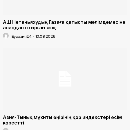
АҚШ Нетаньяхудың Газаға қатысты мәлімдемесіне
алаңдап отырған жоқ
Еуразия24
-
10.08.2026
Азия-Тынық мұхиты өңірінің қор индекстері өсім
көрсетті