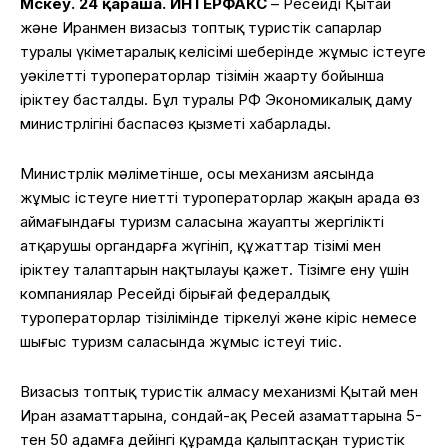
Мәскеу. 24 қараша. ИНТЕРФАКС
– Ресейдің Қытай
және Иранмен визасыз топтық туристік сапарлар
туралы үкіметаралық келісімі шеңберінде жұмыс істеуге
уәкілетті туроператорлар тізімін жаңарту бойынша
іріктеу басталды. Бұл туралы РФ Экономикалық даму
министрлігінің баспасөз қызметі хабарлады.
Министрлік мәліметінше, осы механизм аясында
жұмыс істеуге ниетті туроператорлар жақын арада өз
аймағындағы туризм саласына жауапты жергілікті
атқарушы органдарға жүгініп, құжаттар тізімі мен
іріктеу талаптарын нақтылауы қажет. Тізімге ену үшін
компаниялар Ресейдің бірыңғай федералдық
туроператорлар тізілімінде тіркелуі және кіріс немесе
шығыс туризм саласында жұмыс істеуі тиіс.
Визасыз топтық туристік алмасу механизмі Қытай мен
Иран азаматтарына, сондай-ақ Ресей азаматтарына 5-
тен 50 адамға дейінгі құрамда қалыптасқан туристік