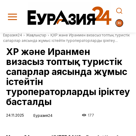
Евразия24
Жаңалықтар
ҚХР және Иранмен визасыз топтық туристік
сапарлар аясында жұмыс істейтін туроператорларды іріктеу...
ҚХР және Иранмен
визасыз топтық туристік
сапарлар аясында жұмыс
істейтін
туроператорларды іріктеу
басталды
24.11.2025
177
Еуразия24