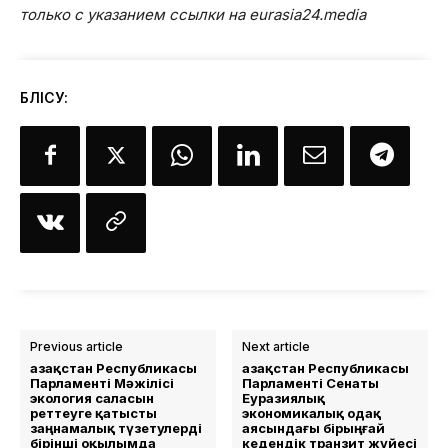
только с указанием ссылки на eurasia24.media
БӨЛІСУ:
Previous article
Next article
Қазақстан Республикасы
Қазақстан Республикасы
Парламенті Мәжілісі
Парламенті Сенаты
экология саласын
Еуразиялық
реттеуге қатысты
экономикалық одақ
заңнамалық түзетулерді
аясындағы бірыңғай
бірінші оқылымда
кедендік транзит жүйесі