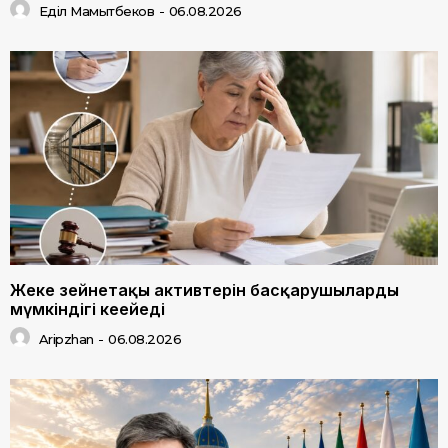
Еділ Мамытбеков
-
06.08.2026
Жеке зейнетақы активтерін басқарушылардың
мүмкіндігі кеңейеді
Aripzhan
-
06.08.2026