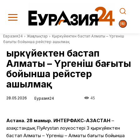
Евразия24
Жаңалықтар
Қыркүйектен бастап Алматы – Үргеніш
бағыты бойынша рейстер ашылмақ
Қыркүйектен бастап
Алматы – Үргеніш бағыты
бойынша рейстер
ашылмақ
28.05.2026
45
Еуразия24
Астана. 28 мамыр. ИНТЕРФАКС-ҚАЗАҚСТАН
–
Қазақстандық FlyArystan лоукостері 3 қыркүйектен
бастап Алматы – Үргеніш – Алматы бағыты бойынша