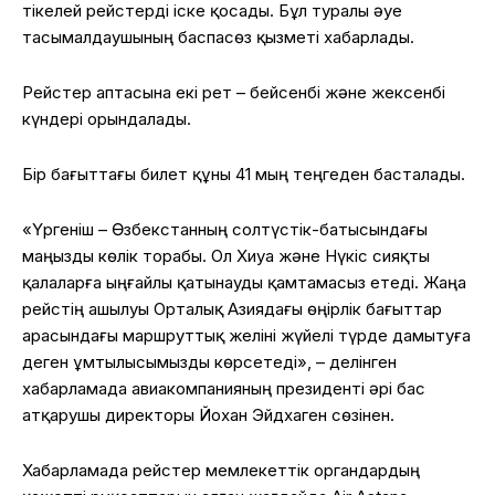
тікелей рейстерді іске қосады. Бұл туралы әуе
тасымалдаушының баспасөз қызметі хабарлады.
Рейстер аптасына екі рет – бейсенбі және жексенбі
күндері орындалады.
Бір бағыттағы билет құны 41 мың теңгеден басталады.
«Үргеніш – Өзбекстанның солтүстік-батысындағы
маңызды көлік торабы. Ол Хиуа және Нүкіс сияқты
қалаларға ыңғайлы қатынауды қамтамасыз етеді. Жаңа
рейстің ашылуы Орталық Азиядағы өңірлік бағыттар
арасындағы маршруттық желіні жүйелі түрде дамытуға
деген ұмтылысымызды көрсетеді», – делінген
хабарламада авиакомпанияның президенті әрі бас
атқарушы директоры Йохан Эйдхаген сөзінен.
Хабарламада рейстер мемлекеттік органдардың