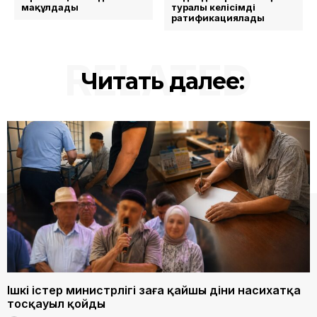
мақұлдады
туралы келісімді
ратификациялады
RELATED
Читать далее:
Ішкі істер министрлігі заңға қайшы діни насихатқа
тосқауыл қойды