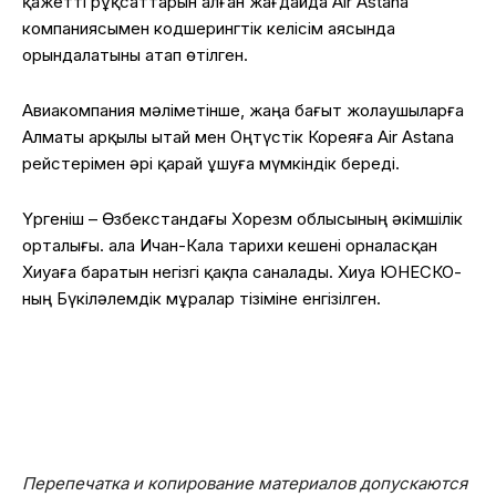
қажетті рұқсаттарын алған жағдайда Air Astana
компаниясымен кодшерингтік келісім аясында
орындалатыны атап өтілген.
Авиакомпания мәліметінше, жаңа бағыт жолаушыларға
Алматы арқылы Қытай мен Оңтүстік Кореяға Air Astana
рейстерімен әрі қарай ұшуға мүмкіндік береді.
Үргеніш – Өзбекстандағы Хорезм облысының әкімшілік
орталығы. Қала Ичан-Кала тарихи кешені орналасқан
Хиуаға баратын негізгі қақпа саналады. Хиуа ЮНЕСКО-
ның Бүкіләлемдік мұралар тізіміне енгізілген.
Перепечатка и копирование материалов допускаются